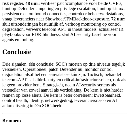
risk register.
48 uur:
verifieer patchcompliance voor beide CVE's,
hunt op Defender tampering en privilege escalation, hunt op Linux-
persistence en outbound connecties, controleer beheerwerkstations,
vraag leveranciers naar Showboat/JFMBackdoor-exposure.
72 uur:
sluit uitzonderingen bestuurlijk af, verhoog monitoring op control
degradation, verwerk telecom-APT in threat models, actualiseer IR-
playbooks voor EDR-blindness, start AI-security-baseline voor
agents en tooling.
Conclusie
Drie signalen, één conclusie: SOC's moeten op drie niveaus tegelijk
versnellen. Operationeel, patch Defender nu, monitor control-
degradation alsof het een aanvalsfase kán zijn. Tactisch, behandel
telecom-APT's als third-party en critical-infrastructure-risico, ook als
je geen provider bent. Strategisch, neem AI-security serieus als
versneller van zowel aanval als verdediging. De kern is niet harder
rennen op losse alerts. De kern is beter correleren: kwetsbaarheid,
control health, identity, netwerkgedrag, leveranciersrisico en AI-
automatisering in één SOC-beeld.
Bronnen: