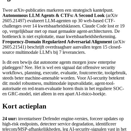
Twee arXiv-publicaties markeren een strategisch kantelpunt.
Autonomous LLM Agents & CTFs: A Second Look
(arXiv
2605.21497) evalueert LLM-agenten op 30 web-based CTF-
challenges over 14 kwetsbaarheidsklassen. Claude Code lost er 19
op, vergelijkbaar met op maat gemaakte agent-architecturen. De
bottleneck is niet exploitatie, maar kwetsbaarheidsherkenning.
Frequency-Domain Regularized Adversarial Alignment
(arXiv
2605.21541) beschrijft overdraagbare aanvallen tegen 15 closed-
source multimodale LLM's bij 7 leveranciers.
Is dit een bewijs dat autonome agents morgen jouw enterprise
platleggen? Nee. Het is wel een signaal dat offensive security
workflows, planning, executie, evaluatie, foutcorrectie, toolgebruik,
steeds beter machine-amenable worden. Voor AI-security betekent
dit: model robustness, multimodale inputvalidatie, agent-tool-
autorisatie en red-team-evaluatie horen thuis in het reguliere SOC-
en GRC-model, niet alleen in een apart AI-risico-hoekje.
Kort actieplan
24 uur:
inventariseer Defender engine-versies, forceer updates op
high-risk endpoints, detecteer service degradation, identificeer
telecom/MSP-afhankelijkheden, leg AI-security-signalen vast in het