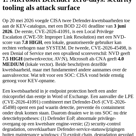
tooling als attack surface
Op 20 mei 2026 voegde CISA twee Defender-kwetsbaarheden toe
aan de KEV-catalogus, met een BOD 22-01 deadline van
3 juni
2026
. De eerste, CVE-2026-41091, is een Local Privilege
Escalation (CWE-59: Improper Link Resolution) met een NVD-
score van
7.8 HIGH
, een lokale, geautoriseerde gebruiker kan
rechten verhogen naar SYSTEM. De tweede, CVE-2026-45498, is
een Denial of Service met een opvallend scoreverschil: NVD geeft
7.5 HIGH
(netwerkvector, AV:N), Microsoft als CNA geeft
4.0
MEDIUM
(lokale vector). Beide beschrijven dezelfde
kwetsbaarheid, maar met fundamenteel andere aannames over de
aanvalsvector. Wat telt voor een SOC: CISA vond beide ernstig
genoeg voor KEV-opname.
Een kwetsbaarheid in je endpoint protection heeft een ander
risicoprofiel dan eentje in Word of Exchange. Een aanvaller die LPE
(CVE-2026-41091) combineert met Defender-DoS (CVE-2026-
45498) opent een pad waarin detectie, preventie én containment
onder druk komen staan. Daarom draaien we in ons SOC nu drie
detectiehypotheses: (1) Defender EoP, abnormale privilege-
overgang op een kwetsbare engine-versie; (2) security-control
degradation, onverklaarbare Defender-service-statuswijzigingen
buiten maintenance windows; (3) exploit chain, degradation gevolgd