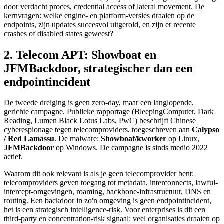
door verdacht proces, credential access of lateral movement. De
kernvragen: welke engine- en platform-versies draaien op de
endpoints, zijn updates succesvol uitgerold, en zijn er recente
crashes of disabled states geweest?
2. Telecom APT: Showboat en
JFMBackdoor, strategischer dan een
endpointincident
De tweede dreiging is geen zero-day, maar een langlopende,
gerichte campagne. Publieke rapportage (BleepingComputer, Dark
Reading, Lumen Black Lotus Labs, PwC) beschrijft Chinese
cyberespionage tegen telecomproviders, toegeschreven aan
Calypso
/ Red Lamassu
. De malware:
Showboat/kworker
op Linux,
JFMBackdoor
op Windows. De campagne is sinds medio 2022
actief.
Waarom dit ook relevant is als je geen telecomprovider bent:
telecomproviders geven toegang tot metadata, interconnects, lawful-
intercept-omgevingen, roaming, backbone-infrastructuur, DNS en
routing. Een backdoor in zo'n omgeving is geen endpointincident,
het is een strategisch intelligence-risk. Voor enterprises is dit een
third-party en concentration-risk signaal: veel organisaties draaien op