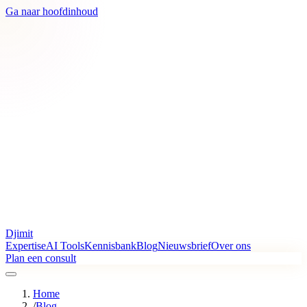
Ga naar hoofdinhoud
Djimit
Expertise
AI Tools
Kennisbank
Blog
Nieuwsbrief
Over ons
Plan een consult
Home
/
Blog