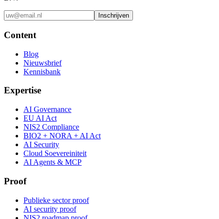
Inschrijven
Content
Blog
Nieuwsbrief
Kennisbank
Expertise
AI Governance
EU AI Act
NIS2 Compliance
BIO2 + NORA + AI Act
AI Security
Cloud Soevereiniteit
AI Agents & MCP
Proof
Publieke sector proof
AI security proof
NIS2 roadmap proof