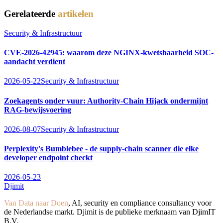
Gerelateerde
artikelen
Security & Infrastructuur
CVE-2026-42945: waarom deze NGINX-kwetsbaarheid SOC-
aandacht verdient
2026-05-22
Security & Infrastructuur
Zoekagents onder vuur: Authority-Chain Hijack ondermijnt
RAG-bewijsvoering
2026-08-07
Security & Infrastructuur
Perplexity's Bumblebee - de supply-chain scanner die elke
developer endpoint checkt
2026-05-23
Djimit
Van Data naar Doen
, AI, security en compliance consultancy voor
de Nederlandse markt. Djimit is de publieke merknaam van DjimIT
B.V.