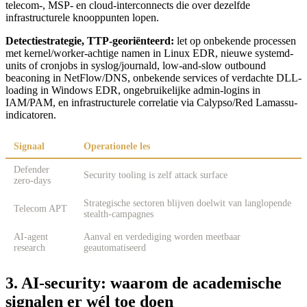
telecom-, MSP- en cloud-interconnects die over dezelfde
infrastructurele knooppunten lopen.
Detectiestrategie, TTP-georiënteerd:
let op onbekende processen
met kernel/worker-achtige namen in Linux EDR, nieuwe systemd-
units of cronjobs in syslog/journald, low-and-slow outbound
beaconing in NetFlow/DNS, onbekende services of verdachte DLL-
loading in Windows EDR, ongebruikelijke admin-logins in
IAM/PAM, en infrastructurele correlatie via Calypso/Red Lamassu-
indicatoren.
Signaal
Operationele les
Defender
Security tooling is zelf attack surface
zero-days
Strategische sectoren blijven doelwit van langlopende
Telecom APT
stealth-campagnes
AI-agent
Aanval en verdediging worden meetbaar
research
geautomatiseerd
3. AI-security: waarom de academische
signalen er wél toe doen