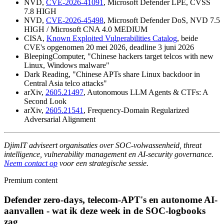
NVD,
CVE-2026-41091
, Microsoft Defender LPE, CVSS
7.8 HIGH
NVD,
CVE-2026-45498
, Microsoft Defender DoS, NVD 7.5
HIGH / Microsoft CNA 4.0 MEDIUM
CISA,
Known Exploited Vulnerabilities Catalog
, beide
CVE's opgenomen 20 mei 2026, deadline 3 juni 2026
BleepingComputer, "Chinese hackers target telcos with new
Linux, Windows malware"
Dark Reading, "Chinese APTs share Linux backdoor in
Central Asia telco attacks"
arXiv,
2605.21497
, Autonomous LLM Agents & CTFs: A
Second Look
arXiv,
2605.21541
, Frequency-Domain Regularized
Adversarial Alignment
DjimIT adviseert organisaties over SOC-volwassenheid, threat
intelligence, vulnerability management en AI-security governance.
Neem contact op
voor een strategische sessie.
Premium content
Defender zero-days, telecom-APT's en autonome AI-
aanvallen - wat ik deze week in de SOC-logbooks
zag