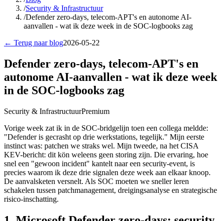
/
Security & Infrastructuur
/
Defender zero-days, telecom-APT's en autonome AI-
aanvallen - wat ik deze week in de SOC-logbooks zag
← Terug naar blog
2026-05-22
Defender zero-days, telecom-APT's en
autonome AI-aanvallen - wat ik deze week
in de SOC-logbooks zag
Security & Infrastructuur
Premium
Vorige week zat ik in de SOC-bridgelijn toen een collega meldde:
"Defender is gecrasht op drie werkstations, tegelijk." Mijn eerste
instinct was: patchen we straks wel. Mijn tweede, na het CISA
KEV-bericht: dit kön weleens geen storing zijn. Die ervaring, hoe
snel een "gewoon incident" kantelt naar een security-event, is
precies waarom ik deze drie signalen deze week aan elkaar knoop.
De aanvalsketen versnelt. Als SOC moeten we sneller leren
schakelen tussen patchmanagement, dreigingsanalyse en strategische
risico-inschatting.
1. Microsoft Defender zero-days: security