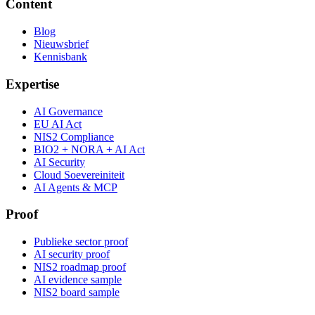
Content
Blog
Nieuwsbrief
Kennisbank
Expertise
AI Governance
EU AI Act
NIS2 Compliance
BIO2 + NORA + AI Act
AI Security
Cloud Soevereiniteit
AI Agents & MCP
Proof
Publieke sector proof
AI security proof
NIS2 roadmap proof
AI evidence sample
NIS2 board sample