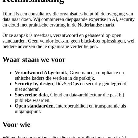
Djimit is een consultancy die organisaties helpt bij de overgang van
data naar doen. Wij combineren diepgaande expertise in AI, security
en cloud met praktische ervaring in de Nederlandse markt.
Onze aanpak is meetbaar, verantwoord en gebaseerd op open
standaarden. Geen vendor lock-in, geen black-box oplossingen, wel
heldere adviezen die je organisatie verder helpen.
Waar staan we voor
Verantwoord AI-gebruik
, Governance, compliance en
ethische kaders die werken in de praktijk.
Security by design
, DevSecOps en security geïntegreerd,
niet achteraf.
Soevereine data
, Cloud en data-architectuur die past bij
publieke waarden.
Open standaarden
, Interoperabiliteit en transparantie als
uitgangspunt.
Voor wie
Wij werken voor organisaties die serieus willen investeren in AI,