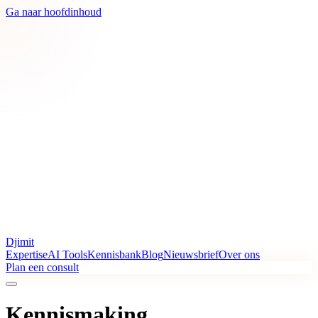
Ga naar hoofdinhoud
Djimit
Expertise
AI Tools
Kennisbank
Blog
Nieuwsbrief
Over ons
Plan een consult
Kennismaking