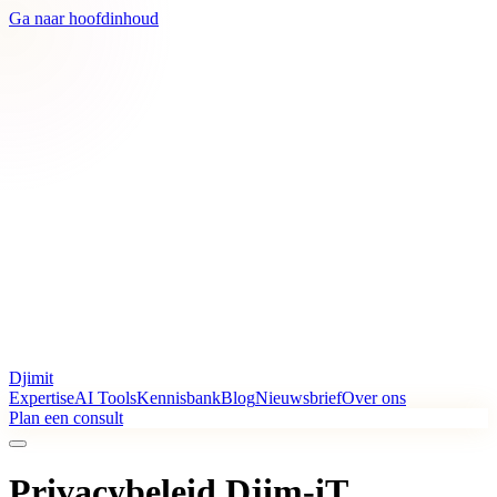
Ga naar hoofdinhoud
Djimit
Expertise
AI Tools
Kennisbank
Blog
Nieuwsbrief
Over ons
Plan een consult
Privacybeleid Djim-iT