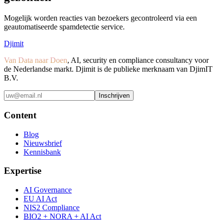
Mogelijk worden reacties van bezoekers gecontroleerd via een
geautomatiseerde spamdetectie service.
Djimit
Van Data naar Doen
, AI, security en compliance consultancy voor
de Nederlandse markt. Djimit is de publieke merknaam van DjimIT
B.V.
Inschrijven
Content
Blog
Nieuwsbrief
Kennisbank
Expertise
AI Governance
EU AI Act
NIS2 Compliance
BIO2 + NORA + AI Act