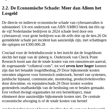
2.2. De Economische Schade: Meer dan Alleen het
Losgeld
De directe en indirecte economische schade van cyberaanvallen is
substantieel. Uit een onderzoek van ABN AMRO bleek dat één op
de vijf Nederlandse bedrijven in 2024 schade leed door een
cyberaanval; voor grote bedrijven was dit zelfs drie op de tien.26 De
gemiddelde schade per incident kan aanzienlijk zijn, met schattingen
die oplopen tot €300.000.28
Cruciaal voor de beleidsdiscussie is het inzicht dat de losgeldsom
slechts het topje van de ijsberg is. Onderzoek van Check Point
Research toont aan dat de totale kosten van een ransomware-aanval,
de zogenaamde “collateral costs”, tot wel
zeven keer hoger
kunnen
zijn dan het betaalde losgeldbedrag.29 Deze bijkomende kosten
omvatten uitgaven voor forensisch onderzoek, herstel van systemen,
juridische bijstand, communicatie, monitoring, productiviteitsverlies
door downtime, en reputatieschade.29 Deze kosten worden
grotendeels onafhankelijk van de beslissing om te betalen gemaakt.
Een verbod dwingt organisaties tot een hersteltraject, maar
elimineert deze aanzienlijke bijkomende kosten niet. De centrale
economische afweging is of de totale kosten van herstel