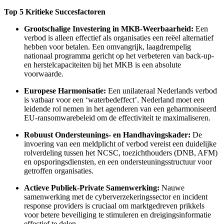
Top 5 Kritieke Succesfactoren
Grootschalige Investering in MKB-Weerbaarheid:
Een
verbod is alleen effectief als organisaties een reëel alternatief
hebben voor betalen. Een omvangrijk, laagdrempelig
nationaal programma gericht op het verbeteren van back-up-
en herstelcapaciteiten bij het MKB is een absolute
voorwaarde.
Europese Harmonisatie:
Een unilateraal Nederlands verbod
is vatbaar voor een ‘waterbedeffect’. Nederland moet een
leidende rol nemen in het agenderen van een geharmoniseerd
EU-ransomwarebeleid om de effectiviteit te maximaliseren.
Robuust Ondersteunings- en Handhavingskader:
De
invoering van een meldplicht of verbod vereist een duidelijke
rolverdeling tussen het NCSC, toezichthouders (DNB, AFM)
en opsporingsdiensten, en een ondersteuningsstructuur voor
getroffen organisaties.
Actieve Publiek-Private Samenwerking:
Nauwe
samenwerking met de cyberverzekeringssector en incident
response providers is cruciaal om marktgedreven prikkels
voor betere beveiliging te stimuleren en dreigingsinformatie
effectief te delen.