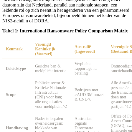
daarom zijn dat Nederland, parallel aan nationale stappen, een
leidende rol op zich neemt in het agenderen van een geharmoniseerd
Europees ransomwarebeleid, bijvoorbeeld binnen het kader van de
NIS2-richtlijn of DORA.
Tabel 1: International Ransomware Policy Comparison Matrix
Verenigd
Australië
Verenigde S
Kenmerk
Koninkrijk
(Ingevoerd)
(Bestaand B
(Voorstel)
Verplichte
Gerichte ban &
Ontmoedigi
Beleidstype
rapportage na
meldplicht intentie
sanctiehand
betaling
Publieke sector &
Alle Amerik
Kritieke Nationale
personen/ent
Bedrijven met
Infrastructuur
die transacti
Scope
>AUD 3M omzet
(CNI) voor ban;
doen met
& CNI.^6
alle organisaties
gesanctionee
voor meldplicht.^2
partijen.^12
Office of Fo
Nader te bepalen
Australian
Assets Contr
overheidsorgaan;
Signals
(OFAC); zw
Handhaving
blokkade van
Directorate
financiële en