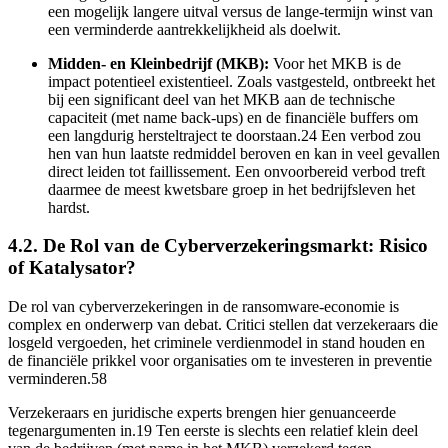
een mogelijk langere uitval versus de lange-termijn winst van
een verminderde aantrekkelijkheid als doelwit.
Midden- en Kleinbedrijf (MKB):
Voor het MKB is de
impact potentieel existentieel. Zoals vastgesteld, ontbreekt het
bij een significant deel van het MKB aan de technische
capaciteit (met name back-ups) en de financiële buffers om
een langdurig hersteltraject te doorstaan.24 Een verbod zou
hen van hun laatste redmiddel beroven en kan in veel gevallen
direct leiden tot faillissement. Een onvoorbereid verbod treft
daarmee de meest kwetsbare groep in het bedrijfsleven het
hardst.
4.2. De Rol van de Cyberverzekeringsmarkt: Risico
of Katalysator?
De rol van cyberverzekeringen in de ransomware-economie is
complex en onderwerp van debat. Critici stellen dat verzekeraars die
losgeld vergoeden, het criminele verdienmodel in stand houden en
de financiële prikkel voor organisaties om te investeren in preventie
verminderen.58
Verzekeraars en juridische experts brengen hier genuanceerde
tegenargumenten in.19 Ten eerste is slechts een relatief klein deel