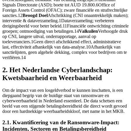
Signals Directorate (ASD); boete tot AUD 19.800.6Office of
Foreign Assets Control (OFAC); zware financiële en strafrechtelijke
sancties.12
Beoogd Doel
Afschrikking (CNI onaantrekkelijk maken);
interventie & dataverzameling.1Dataverzameling; verbeteren
dreigingsbeeld voor beter beleid.11Financiële ontwrichting criminele
groepen; ontmoediging van betalingen.14
Valkuilen
Verhoogde druk
op CNI, langere uitval, onderrapportage, aanval op
toeleveranciers.1Geen direct afschrikkend effect, administratieve
last, effectiviteit afhankelijk van data-analyse.10Afhankelijk van
sanctielijsten, geen algehele dekking, complex voor bedrijven om te
verifiëren.14
2. Het Nederlandse Cyberlandschap:
Kwetsbaarheid en Weerbaarheid
Om de impact van een losgeldverbod te kunnen inschatten, is een
diepgaand begrip van de huidige staat van ransomware en
cyberweerbaarheid in Nederland essentieel. De data schetsen een
beeld van een stijgende betalingsbereidheid die direct wordt gevoed
door een hardnekkige weerbaarheidskloof, met name in het MKB.
2.1. Kwantificering van de Ransomware-Impact:
Incidenten, Sectoren en Betalingsbereidheid