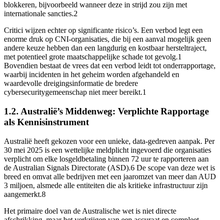
blokkeren, bijvoorbeeld wanneer deze in strijd zou zijn met
internationale sancties.2
Critici wijzen echter op significante risico’s. Een verbod legt een
enorme druk op CNI-organisaties, die bij een aanval mogelijk geen
andere keuze hebben dan een langdurig en kostbaar hersteltraject,
met potentieel grote maatschappelijke schade tot gevolg.1
Bovendien bestaat de vrees dat een verbod leidt tot onderrapportage,
waarbij incidenten in het geheim worden afgehandeld en
waardevolle dreigingsinformatie de bredere
cybersecuritygemeenschap niet meer bereikt.1
1.2. Australië’s Middenweg: Verplichte Rapportage
als Kennisinstrument
Australië heeft gekozen voor een unieke, data-gedreven aanpak. Per
30 mei 2025 is een wettelijke meldplicht ingevoerd die organisaties
verplicht om elke losgeldbetaling binnen 72 uur te rapporteren aan
de Australian Signals Directorate (ASD).6 De scope van deze wet is
breed en omvat alle bedrijven met een jaaromzet van meer dan AUD
3 miljoen, alsmede alle entiteiten die als kritieke infrastructuur zijn
aangemerkt.8
Het primaire doel van de Australische wet is niet directe
afschrikking, maar het verkrijgen van een accuraat en compleet