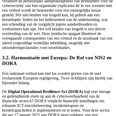
verankert de persoonlijke aansprakelijkheid van bestuurders voor de
cybersecurity van hun organisatie explicieter.46 In een scenario met
een verbod wordt de bestuurder voor een onmogelijke keuze
gesteld. Het niet betalen van losgeld kan, bij gebrek aan een
hersteloptie, leiden tot het faillissement van de onderneming, wat
een schending van de zorgplicht jegens aandeelhouders en
werknemers kan zijn. Het wél betalen van losgeld is een directe
overtreding van de wet. Deze juridische spagaat illustreert de
verregaande consequenties van een verbod en de noodzaak van een
uiterst zorgvuldige wettelijke inbedding, mogelijk met
uitzonderingsclausules voor noodsituaties.
3.2. Harmonisatie met Europa: De Rol van NIS2 en
DORA
Een nationaal verbod kan niet los worden gezien van de snel
evoluerende Europese regelgeving. Twee richtlijnen zijn hierbij van
bijzonder belang.
De
Digital Operational Resilience Act (DORA)
legt zeer strenge
en gedetailleerde eisen op aan de cyberweerbaarheid van de
financiële sector.47 DORA verplicht financiële instellingen om
robuuste ICT-risicobeheersing, incidentrespons en
herstelcapaciteiten te implementeren en te testen. Voor deze sector,
die per 17 januari 2025 aan DORA moet voldoen, zou een