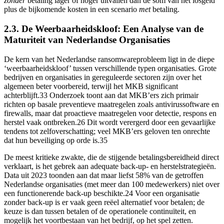
zonder
betaling lager of hoger uitvallen dan de som van het losgeld
plus de bijkomende kosten in een scenario
met
betaling.
2.3. De Weerbaarheidskloof: Een Analyse van de
Maturiteit van Nederlandse Organisaties
De kern van het Nederlandse ransomwareprobleem ligt in de diepe
‘weerbaarheidskloof’ tussen verschillende typen organisaties. Grote
bedrijven en organisaties in gereguleerde sectoren zijn over het
algemeen beter voorbereid, terwijl het MKB significant
achterblijft.33 Onderzoek toont aan dat MKB’ers zich primair
richten op basale preventieve maatregelen zoals antivirussoftware en
firewalls, maar dat proactieve maatregelen voor detectie, respons en
herstel vaak ontbreken.26 Dit wordt verergerd door een gevaarlijke
tendens tot zelfoverschatting; veel MKB’ers geloven ten onrechte
dat hun beveiliging op orde is.35
De meest kritieke zwakte, die de stijgende betalingsbereidheid direct
verklaart, is het gebrek aan adequate back-up- en herstelstrategieën.
Data uit 2023 toonden aan dat maar liefst 58% van de getroffen
Nederlandse organisaties (met meer dan 100 medewerkers) niet over
een functionerende back-up beschikte.24 Voor een organisatie
zonder back-up is er vaak geen reëel alternatief voor betalen; de
keuze is dan tussen betalen of de operationele continuïteit, en
mogelijk het voortbestaan van het bedrijf, op het spel zetten.