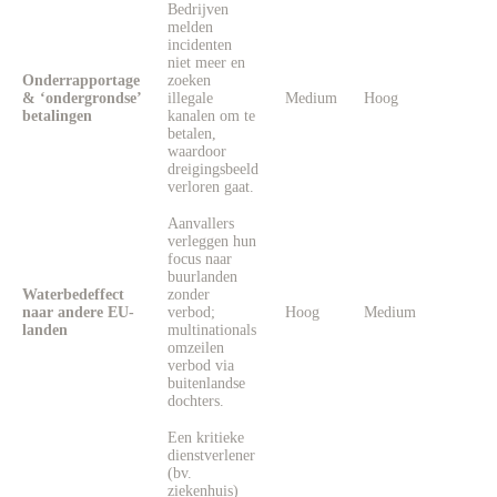
Bedrijven
melden
incidenten
niet meer en
Onderrapportage
zoeken
& ‘ondergrondse’
illegale
Medium
Hoog
betalingen
kanalen om te
betalen,
waardoor
dreigingsbeeld
verloren gaat.
Aanvallers
verleggen hun
focus naar
buurlanden
Waterbedeffect
zonder
naar andere EU-
verbod;
Hoog
Medium
landen
multinationals
omzeilen
verbod via
buitenlandse
dochters.
Een kritieke
dienstverlener
(bv.
ziekenhuis)