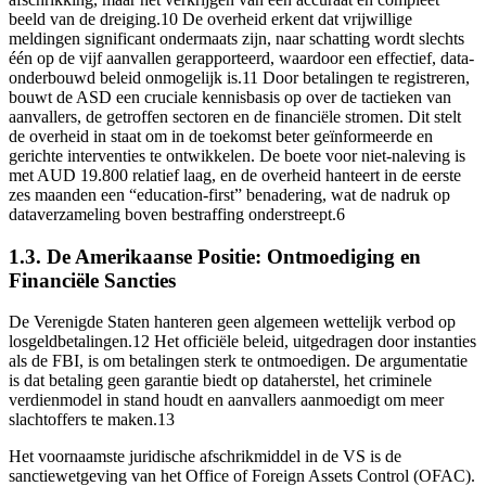
beeld van de dreiging.10 De overheid erkent dat vrijwillige
meldingen significant ondermaats zijn, naar schatting wordt slechts
één op de vijf aanvallen gerapporteerd, waardoor een effectief, data-
onderbouwd beleid onmogelijk is.11 Door betalingen te registreren,
bouwt de ASD een cruciale kennisbasis op over de tactieken van
aanvallers, de getroffen sectoren en de financiële stromen. Dit stelt
de overheid in staat om in de toekomst beter geïnformeerde en
gerichte interventies te ontwikkelen. De boete voor niet-naleving is
met AUD 19.800 relatief laag, en de overheid hanteert in de eerste
zes maanden een “education-first” benadering, wat de nadruk op
dataverzameling boven bestraffing onderstreept.6
1.3. De Amerikaanse Positie: Ontmoediging en
Financiële Sancties
De Verenigde Staten hanteren geen algemeen wettelijk verbod op
losgeldbetalingen.12 Het officiële beleid, uitgedragen door instanties
als de FBI, is om betalingen sterk te ontmoedigen. De argumentatie
is dat betaling geen garantie biedt op dataherstel, het criminele
verdienmodel in stand houdt en aanvallers aanmoedigt om meer
slachtoffers te maken.13
Het voornaamste juridische afschrikmiddel in de VS is de
sanctiewetgeving van het Office of Foreign Assets Control (OFAC).