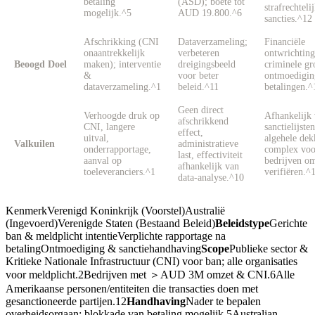
betaling
(ASD); boete tot
strafrechteli
mogelijk.^5
AUD 19.800.^6
sancties.^12
Afschrikking (CNI
Dataverzameling;
Financiële
onaantrekkelijk
verbeteren
ontwrichting
Beoogd Doel
maken); interventie
dreigingsbeeld
criminele gr
&
voor beter
ontmoedigin
dataverzameling.^1
beleid.^11
betalingen.^
Geen direct
Verhoogde druk op
Afhankelijk
afschrikkend
CNI, langere
sanctielijste
effect,
uitval,
algehele dek
Valkuilen
administratieve
onderrapportage,
complex voo
last, effectiviteit
aanval op
bedrijven om
afhankelijk van
toeleveranciers.^1
verifiëren.^
data-analyse.^10
KenmerkVerenigd Koninkrijk (Voorstel)Australië
(Ingevoerd)Verenigde Staten (Bestaand Beleid)
Beleidstype
Gerichte
ban & meldplicht intentieVerplichte rapportage na
betalingOntmoediging & sanctiehandhaving
Scope
Publieke sector &
Kritieke Nationale Infrastructuur (CNI) voor ban; alle organisaties
voor meldplicht.2Bedrijven met ＞AUD 3M omzet & CNI.6Alle
Amerikaanse personen/entiteiten die transacties doen met
gesanctioneerde partijen.12
Handhaving
Nader te bepalen
overheidsorgaan; blokkade van betaling mogelijk.5Australian