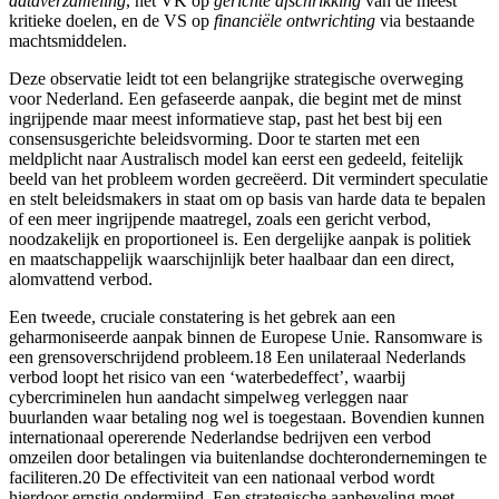
dataverzameling
, het VK op
gerichte afschrikking
van de meest
kritieke doelen, en de VS op
financiële ontwrichting
via bestaande
machtsmiddelen.
Deze observatie leidt tot een belangrijke strategische overweging
voor Nederland. Een gefaseerde aanpak, die begint met de minst
ingrijpende maar meest informatieve stap, past het best bij een
consensusgerichte beleidsvorming. Door te starten met een
meldplicht naar Australisch model kan eerst een gedeeld, feitelijk
beeld van het probleem worden gecreëerd. Dit vermindert speculatie
en stelt beleidsmakers in staat om op basis van harde data te bepalen
of een meer ingrijpende maatregel, zoals een gericht verbod,
noodzakelijk en proportioneel is. Een dergelijke aanpak is politiek
en maatschappelijk waarschijnlijk beter haalbaar dan een direct,
alomvattend verbod.
Een tweede, cruciale constatering is het gebrek aan een
geharmoniseerde aanpak binnen de Europese Unie. Ransomware is
een grensoverschrijdend probleem.18 Een unilateraal Nederlands
verbod loopt het risico van een ‘waterbedeffect’, waarbij
cybercriminelen hun aandacht simpelweg verleggen naar
buurlanden waar betaling nog wel is toegestaan. Bovendien kunnen
internationaal opererende Nederlandse bedrijven een verbod
omzeilen door betalingen via buitenlandse dochterondernemingen te
faciliteren.20 De effectiviteit van een nationaal verbod wordt
hierdoor ernstig ondermijnd. Een strategische aanbeveling moet