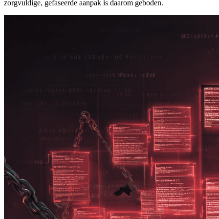
zorgvuldige, gefaseerde aanpak is daarom geboden.