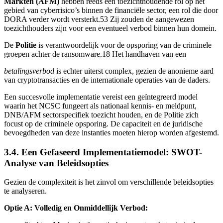
Markten (AFM)
hebben reeds een toezichthoudende rol op het
gebied van cyberrisico’s binnen de financiële sector, een rol die door
DORA verder wordt versterkt.53 Zij zouden de aangewezen
toezichthouders zijn voor een eventueel verbod binnen hun domein.
De
Politie
is verantwoordelijk voor de opsporing van de criminele
groepen achter de ransomware.18 Het handhaven van een
betalingsverbod
is echter uiterst complex, gezien de anonieme aard
van cryptotransacties en de internationale operaties van de daders.
Een succesvolle implementatie vereist een geïntegreerd model
waarin het NCSC fungeert als nationaal kennis- en meldpunt,
DNB/AFM sectorspecifiek toezicht houden, en de Politie zich
focust op de criminele opsporing. De capaciteit en de juridische
bevoegdheden van deze instanties moeten hierop worden afgestemd.
3.4. Een Gefaseerd Implementatiemodel: SWOT-
Analyse van Beleidsopties
Gezien de complexiteit is het zinvol om verschillende beleidsopties
te analyseren.
Optie A: Volledig en Onmiddellijk Verbod: