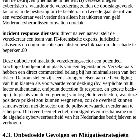
van de bedrijven (met name in het MKB) verzekerd tegen
cyberrisico’s, waardoor de verzekering zelden de doorslaggevende
factor is in de beslissing om te betalen. Ten tweede gaat de rol van
een verzekeraar veel verder dan alleen het uitkeren van geld.
Moderne cyberpolissen omvatten cruciale
incident response-diensten
: direct na een aanval stelt de
verzekeraar een team van IT-forensische experts, juridische
adviseurs en communicatiespecialisten beschikbaar om de schade te
beperken.60
Deze dubbele rol maakt de verzekeringssector een potentieel
krachtige bondgenoot in plaats van een tegenstander. Verzekeraars
hebben een direct commercieel belang bij het minimaliseren van het
risico. Daarom stellen zij steeds strengere eisen aan de beveiliging
van hun klanten als voorwaarde voor dekking (bv. verplichte multi-
factor authenticatie, endpoint detection & response, en geteste back-
ups). In plaats van de vergoeding van losgeld te verbieden, wat deze
positieve prikkel zou kunnen wegnemen, zou de overheid kunnen
samenwerken met de sector om de polisvoorwaarden verder aan te
scherpen. Dit creëert een effectief, marktgedreven mechanisme om
de algehele cyberweerbaarheid van het Nederlandse bedrijfsleven te
verhogen.
4.3. Onbedoelde Gevolgen en Mitigatiestrategieën