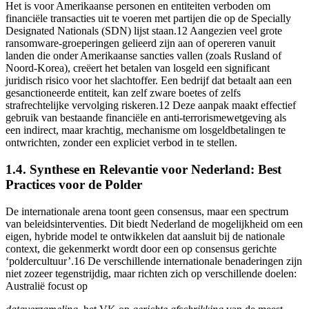
Het is voor Amerikaanse personen en entiteiten verboden om
financiële transacties uit te voeren met partijen die op de Specially
Designated Nationals (SDN) lijst staan.12 Aangezien veel grote
ransomware-groeperingen gelieerd zijn aan of opereren vanuit
landen die onder Amerikaanse sancties vallen (zoals Rusland of
Noord-Korea), creëert het betalen van losgeld een significant
juridisch risico voor het slachtoffer. Een bedrijf dat betaalt aan een
gesanctioneerde entiteit, kan zelf zware boetes of zelfs
strafrechtelijke vervolging riskeren.12 Deze aanpak maakt effectief
gebruik van bestaande financiële en anti-terrorismewetgeving als
een indirect, maar krachtig, mechanisme om losgeldbetalingen te
ontwrichten, zonder een expliciet verbod in te stellen.
1.4. Synthese en Relevantie voor Nederland: Best
Practices voor de Polder
De internationale arena toont geen consensus, maar een spectrum
van beleidsinterventies. Dit biedt Nederland de mogelijkheid om een
eigen, hybride model te ontwikkelen dat aansluit bij de nationale
context, die gekenmerkt wordt door een op consensus gerichte
‘poldercultuur’.16 De verschillende internationale benaderingen zijn
niet zozeer tegenstrijdig, maar richten zich op verschillende doelen:
Australië focust op