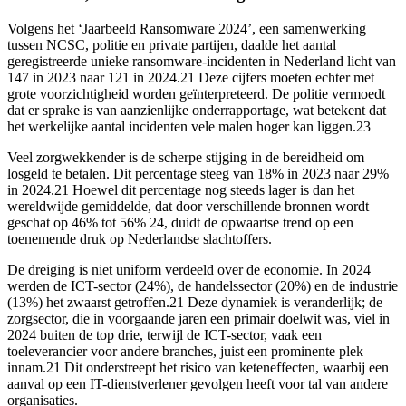
Volgens het ‘Jaarbeeld Ransomware 2024’, een samenwerking
tussen NCSC, politie en private partijen, daalde het aantal
geregistreerde unieke ransomware-incidenten in Nederland licht van
147 in 2023 naar 121 in 2024.21 Deze cijfers moeten echter met
grote voorzichtigheid worden geïnterpreteerd. De politie vermoedt
dat er sprake is van aanzienlijke onderrapportage, wat betekent dat
het werkelijke aantal incidenten vele malen hoger kan liggen.23
Veel zorgwekkender is de scherpe stijging in de bereidheid om
losgeld te betalen. Dit percentage steeg van 18% in 2023 naar 29%
in 2024.21 Hoewel dit percentage nog steeds lager is dan het
wereldwijde gemiddelde, dat door verschillende bronnen wordt
geschat op 46% tot 56% 24, duidt de opwaartse trend op een
toenemende druk op Nederlandse slachtoffers.
De dreiging is niet uniform verdeeld over de economie. In 2024
werden de ICT-sector (24%), de handelssector (20%) en de industrie
(13%) het zwaarst getroffen.21 Deze dynamiek is veranderlijk; de
zorgsector, die in voorgaande jaren een primair doelwit was, viel in
2024 buiten de top drie, terwijl de ICT-sector, vaak een
toeleverancier voor andere branches, juist een prominente plek
innam.21 Dit onderstreept het risico van keteneffecten, waarbij een
aanval op een IT-dienstverlener gevolgen heeft voor tal van andere
organisaties.