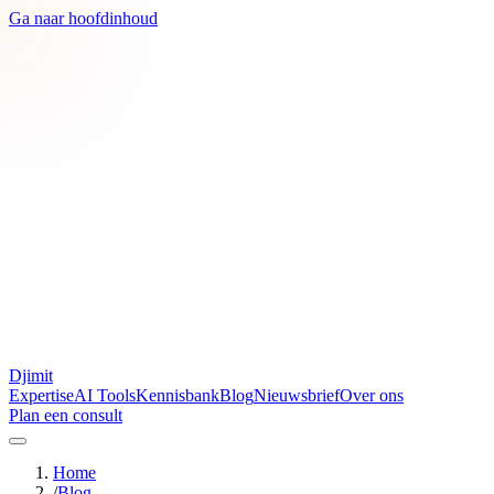
Ga naar hoofdinhoud
Djimit
Expertise
AI Tools
Kennisbank
Blog
Nieuwsbrief
Over ons
Plan een consult
Home
/
Blog