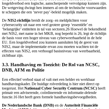
losgeldverbod een logische, aanscherpende vervolgstap kunnen zijn.
De wetgeving dwingt hen immers al om de technische voorwaarden
te scheppen die een ‘never pay’-beleid mogelijk maken.
De
NIS2-richtlijn
breidt de zorg- en meldplichten voor
cybersecurity uit naar een veel grotere groep ‘essentiële’ en
‘belangrijke’ entiteiten in tal van sectoren.26 Hoewel de bekendheid
met NIS2, met name in het MKB, nog beperkt is 26, legt de richtlijn
de basis voor een hoger niveau van cyberweerbaarheid in de hele
EU. Een losgeldverbod zou kunnen aansluiten bij de geest van
NIS2, maar de implementatie ervan zou moeten wachten tot de
effecten van NIS2, een verhoogd basisniveau van weerbaarheid,
zichtbaar zijn.
3.3. Handhaving en Toezicht: De Rol van NCSC,
DNB, AFM en Politie
Een effectief verbod staat of valt met een helder en werkbaar
handhavingskader. De huidige rolverdeling is hier niet direct op
toegerust. Het
Nationaal Cyber Security Centrum (NCSC)
heeft
primair een adviserende, coördinerende en informatie-delende
functie.16 Het heeft geen formele handhavingsbevoegdheden.
De Nederlandsche Bank (DNB)
en de
Autoriteit Financiële