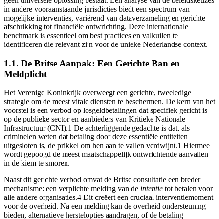
geen universele oplossing bestaat. Een analyse van de beleidskeuzes
in andere vooraanstaande jurisdicties biedt een spectrum van
mogelijke interventies, variërend van dataverzameling en gerichte
afschrikking tot financiële ontwrichting. Deze internationale
benchmark is essentieel om best practices en valkuilen te
identificeren die relevant zijn voor de unieke Nederlandse context.
1.1. De Britse Aanpak: Een Gerichte Ban en
Meldplicht
Het Verenigd Koninkrijk overweegt een gerichte, tweeledige
strategie om de meest vitale diensten te beschermen. De kern van het
voorstel is een verbod op losgeldbetalingen dat specifiek gericht is
op de publieke sector en aanbieders van Kritieke Nationale
Infrastructuur (CNI).1 De achterliggende gedachte is dat, als
criminelen weten dat betaling door deze essentiële entiteiten
uitgesloten is, de prikkel om hen aan te vallen verdwijnt.1 Hiermee
wordt gepoogd de meest maatschappelijk ontwrichtende aanvallen
in de kiem te smoren.
Naast dit gerichte verbod omvat de Britse consultatie een breder
mechanisme: een verplichte melding van de
intentie
tot betalen voor
alle andere organisaties.4 Dit creëert een cruciaal interventiemoment
voor de overheid. Na een melding kan de overheid ondersteuning
bieden, alternatieve herstelopties aandragen, of de betaling