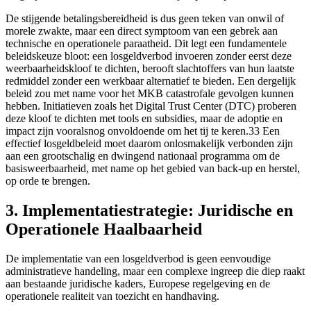
De stijgende betalingsbereidheid is dus geen teken van onwil of
morele zwakte, maar een direct symptoom van een gebrek aan
technische en operationele paraatheid. Dit legt een fundamentele
beleidskeuze bloot: een losgeldverbod invoeren zonder eerst deze
weerbaarheidskloof te dichten, berooft slachtoffers van hun laatste
redmiddel zonder een werkbaar alternatief te bieden. Een dergelijk
beleid zou met name voor het MKB catastrofale gevolgen kunnen
hebben. Initiatieven zoals het Digital Trust Center (DTC) proberen
deze kloof te dichten met tools en subsidies, maar de adoptie en
impact zijn vooralsnog onvoldoende om het tij te keren.33 Een
effectief losgeldbeleid moet daarom onlosmakelijk verbonden zijn
aan een grootschalig en dwingend nationaal programma om de
basisweerbaarheid, met name op het gebied van back-up en herstel,
op orde te brengen.
3. Implementatiestrategie: Juridische en
Operationele Haalbaarheid
De implementatie van een losgeldverbod is geen eenvoudige
administratieve handeling, maar een complexe ingreep die diep raakt
aan bestaande juridische kaders, Europese regelgeving en de
operationele realiteit van toezicht en handhaving.