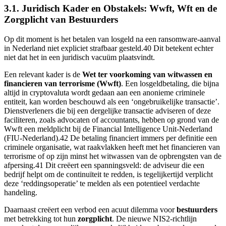
3.1. Juridisch Kader en Obstakels: Wwft, Wft en de
Zorgplicht van Bestuurders
Op dit moment is het betalen van losgeld na een ransomware-aanval
in Nederland niet expliciet strafbaar gesteld.40 Dit betekent echter
niet dat het in een juridisch vacuüm plaatsvindt.
Een relevant kader is de
Wet ter voorkoming van witwassen en
financieren van terrorisme (Wwft)
. Een losgeldbetaling, die bijna
altijd in cryptovaluta wordt gedaan aan een anonieme criminele
entiteit, kan worden beschouwd als een ‘ongebruikelijke transactie’.
Dienstverleners die bij een dergelijke transactie adviseren of deze
faciliteren, zoals advocaten of accountants, hebben op grond van de
Wwft een meldplicht bij de Financial Intelligence Unit-Nederland
(FIU-Nederland).42 De betaling financiert immers per definitie een
criminele organisatie, wat raakvlakken heeft met het financieren van
terrorisme of op zijn minst het witwassen van de opbrengsten van de
afpersing.41 Dit creëert een spanningsveld: de adviseur die een
bedrijf helpt om de continuïteit te redden, is tegelijkertijd verplicht
deze ‘reddingsoperatie’ te melden als een potentieel verdachte
handeling.
Daarnaast creëert een verbod een acuut dilemma voor
bestuurders
met betrekking tot hun
zorgplicht
. De nieuwe NIS2-richtlijn