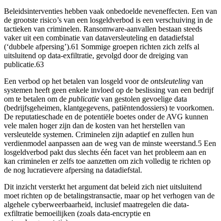
Beleidsinterventies hebben vaak onbedoelde neveneffecten. Een van
de grootste risico’s van een losgeldverbod is een verschuiving in de
tactieken van criminelen. Ransomware-aanvallen bestaan steeds
vaker uit een combinatie van dataversleuteling en datadiefstal
(‘dubbele afpersing’).61 Sommige groepen richten zich zelfs al
uitsluitend op data-exfiltratie, gevolgd door de dreiging van
publicatie.63
Een verbod op het betalen van losgeld voor de
ontsleuteling
van
systemen heeft geen enkele invloed op de beslissing van een bedrijf
om te betalen om de
publicatie
van gestolen gevoelige data
(bedrijfsgeheimen, klantgegevens, patiëntendossiers) te voorkomen.
De reputatieschade en de potentiële boetes onder de AVG kunnen
vele malen hoger zijn dan de kosten van het herstellen van
versleutelde systemen. Criminelen zijn adaptief en zullen hun
verdienmodel aanpassen aan de weg van de minste weerstand.5 Een
losgeldverbod pakt dus slechts één facet van het probleem aan en
kan criminelen er zelfs toe aanzetten om zich volledig te richten op
de nog lucratievere afpersing na datadiefstal.
Dit inzicht versterkt het argument dat beleid zich niet uitsluitend
moet richten op de betalingstransactie, maar op het verhogen van de
algehele cyberweerbaarheid, inclusief maatregelen die data-
exfiltratie bemoeilijken (zoals data-encryptie en