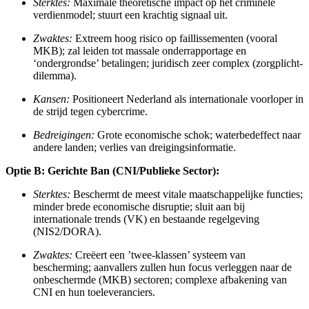
Sterktes:
Maximale theoretische impact op het criminele
verdienmodel; stuurt een krachtig signaal uit.
Zwaktes:
Extreem hoog risico op faillissementen (vooral
MKB); zal leiden tot massale onderrapportage en
‘ondergrondse’ betalingen; juridisch zeer complex (zorgplicht-
dilemma).
Kansen:
Positioneert Nederland als internationale voorloper in
de strijd tegen cybercrime.
Bedreigingen:
Grote economische schok; waterbedeffect naar
andere landen; verlies van dreigingsinformatie.
Optie B: Gerichte Ban (CNI/Publieke Sector):
Sterktes:
Beschermt de meest vitale maatschappelijke functies;
minder brede economische disruptie; sluit aan bij
internationale trends (VK) en bestaande regelgeving
(NIS2/DORA).
Zwaktes:
Creëert een ’twee-klassen’ systeem van
bescherming; aanvallers zullen hun focus verleggen naar de
onbeschermde (MKB) sectoren; complexe afbakening van
CNI en hun toeleveranciers.