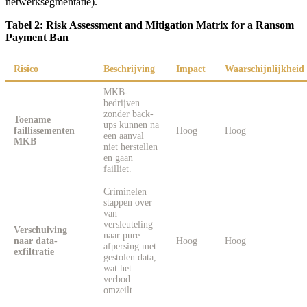
netwerksegmentatie).
Tabel 2: Risk Assessment and Mitigation Matrix for a Ransom
Payment Ban
Risico
Beschrijving
Impact
Waarschijnlijkheid
MKB-
bedrijven
zonder back-
Toename
ups kunnen na
faillissementen
Hoog
Hoog
een aanval
MKB
niet herstellen
en gaan
failliet.
Criminelen
stappen over
van
versleuteling
Verschuiving
naar pure
naar data-
Hoog
Hoog
afpersing met
exfiltratie
gestolen data,
wat het
verbod
omzeilt.