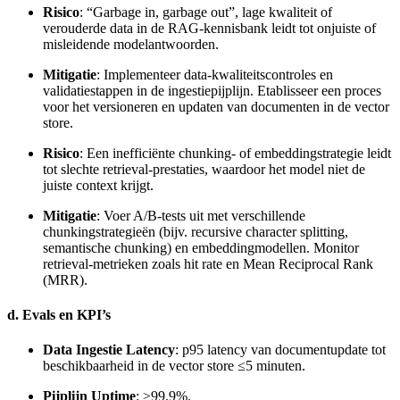
Risico
: “Garbage in, garbage out”, lage kwaliteit of
verouderde data in de RAG-kennisbank leidt tot onjuiste of
misleidende modelantwoorden.
Mitigatie
: Implementeer data-kwaliteitscontroles en
validatiestappen in de ingestiepijplijn. Etablisseer een proces
voor het versioneren en updaten van documenten in de vector
store.
Risico
: Een inefficiënte chunking- of embeddingstrategie leidt
tot slechte retrieval-prestaties, waardoor het model niet de
juiste context krijgt.
Mitigatie
: Voer A/B-tests uit met verschillende
chunkingstrategieën (bijv. recursive character splitting,
semantische chunking) en embeddingmodellen. Monitor
retrieval-metrieken zoals hit rate en Mean Reciprocal Rank
(MRR).
d. Evals en KPI’s
Data Ingestie Latency
: p95 latency van documentupdate tot
beschikbaarheid in de vector store ≤5 minuten.
Pijplijn Uptime
: ≥99.9%.