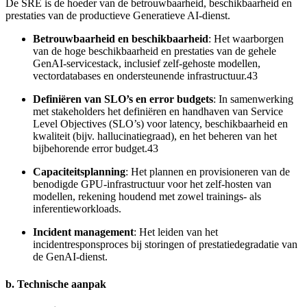
De SRE is de hoeder van de betrouwbaarheid, beschikbaarheid en
prestaties van de productieve Generatieve AI-dienst.
Betrouwbaarheid en beschikbaarheid
: Het waarborgen
van de hoge beschikbaarheid en prestaties van de gehele
GenAI-servicestack, inclusief zelf-gehoste modellen,
vectordatabases en ondersteunende infrastructuur.43
Definiëren van SLO’s en error budgets
: In samenwerking
met stakeholders het definiëren en handhaven van Service
Level Objectives (SLO’s) voor latency, beschikbaarheid en
kwaliteit (bijv. hallucinatiegraad), en het beheren van het
bijbehorende error budget.43
Capaciteitsplanning
: Het plannen en provisioneren van de
benodigde GPU-infrastructuur voor het zelf-hosten van
modellen, rekening houdend met zowel trainings- als
inferentieworkloads.
Incident management
: Het leiden van het
incidentresponsproces bij storingen of prestatiedegradatie van
de GenAI-dienst.
b. Technische aanpak