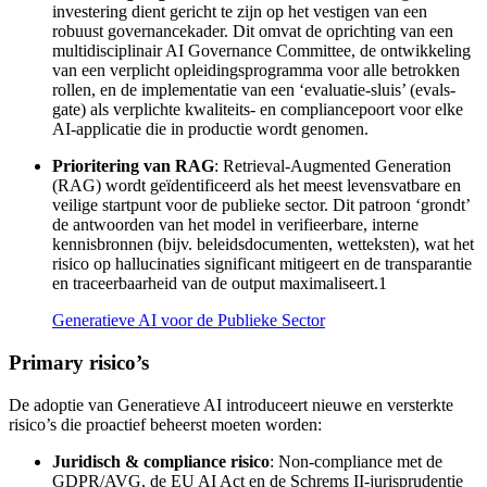
investering dient gericht te zijn op het vestigen van een
robuust governancekader. Dit omvat de oprichting van een
multidisciplinair AI Governance Committee, de ontwikkeling
van een verplicht opleidingsprogramma voor alle betrokken
rollen, en de implementatie van een ‘evaluatie-sluis’ (evals-
gate) als verplichte kwaliteits- en compliancepoort voor elke
AI-applicatie die in productie wordt genomen.
Prioritering van RAG
: Retrieval-Augmented Generation
(RAG) wordt geïdentificeerd als het meest levensvatbare en
veilige startpunt voor de publieke sector. Dit patroon ‘grondt’
de antwoorden van het model in verifieerbare, interne
kennisbronnen (bijv. beleidsdocumenten, wetteksten), wat het
risico op hallucinaties significant mitigeert en de transparantie
en traceerbaarheid van de output maximaliseert.1
Generatieve AI voor de Publieke Sector
Primary risico’s
De adoptie van Generatieve AI introduceert nieuwe en versterkte
risico’s die proactief beheerst moeten worden:
Juridisch & compliance risico
: Non-compliance met de
GDPR/AVG, de EU AI Act en de Schrems II-jurisprudentie