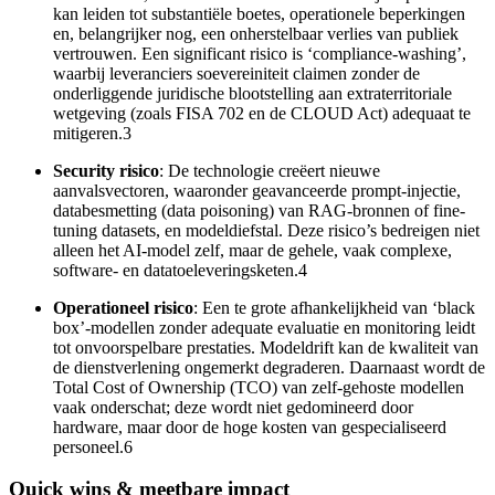
kan leiden tot substantiële boetes, operationele beperkingen
en, belangrijker nog, een onherstelbaar verlies van publiek
vertrouwen. Een significant risico is ‘compliance-washing’,
waarbij leveranciers soevereiniteit claimen zonder de
onderliggende juridische blootstelling aan extraterritoriale
wetgeving (zoals FISA 702 en de CLOUD Act) adequaat te
mitigeren.3
Security risico
: De technologie creëert nieuwe
aanvalsvectoren, waaronder geavanceerde prompt-injectie,
databesmetting (data poisoning) van RAG-bronnen of fine-
tuning datasets, en modeldiefstal. Deze risico’s bedreigen niet
alleen het AI-model zelf, maar de gehele, vaak complexe,
software- en datatoeleveringsketen.4
Operationeel risico
: Een te grote afhankelijkheid van ‘black
box’-modellen zonder adequate evaluatie en monitoring leidt
tot onvoorspelbare prestaties. Modeldrift kan de kwaliteit van
de dienstverlening ongemerkt degraderen. Daarnaast wordt de
Total Cost of Ownership (TCO) van zelf-gehoste modellen
vaak onderschat; deze wordt niet gedomineerd door
hardware, maar door de hoge kosten van gespecialiseerd
personeel.6
Quick wins & meetbare impact