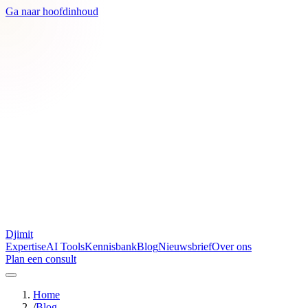
Ga naar hoofdinhoud
Djimit
Expertise
AI Tools
Kennisbank
Blog
Nieuwsbrief
Over ons
Plan een consult
Home
/
Blog