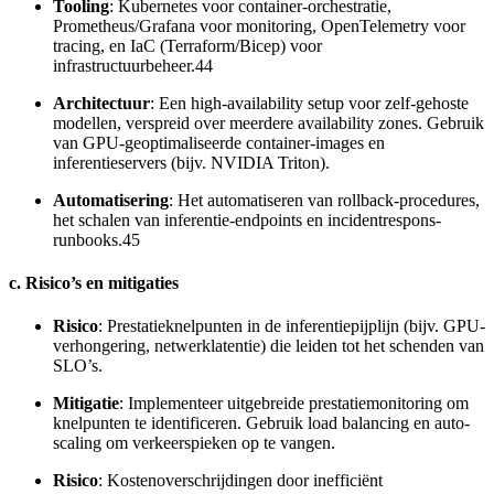
Tooling
: Kubernetes voor container-orchestratie,
Prometheus/Grafana voor monitoring, OpenTelemetry voor
tracing, en IaC (Terraform/Bicep) voor
infrastructuurbeheer.44
Architectuur
: Een high-availability setup voor zelf-gehoste
modellen, verspreid over meerdere availability zones. Gebruik
van GPU-geoptimaliseerde container-images en
inferentieservers (bijv. NVIDIA Triton).
Automatisering
: Het automatiseren van rollback-procedures,
het schalen van inferentie-endpoints en incidentrespons-
runbooks.45
c. Risico’s en mitigaties
Risico
: Prestatieknelpunten in de inferentiepijplijn (bijv. GPU-
verhongering, netwerklatentie) die leiden tot het schenden van
SLO’s.
Mitigatie
: Implementeer uitgebreide prestatiemonitoring om
knelpunten te identificeren. Gebruik load balancing en auto-
scaling om verkeerspieken op te vangen.
Risico
: Kostenoverschrijdingen door inefficiënt