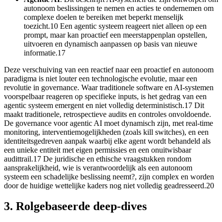
autonoom beslissingen te nemen en acties te ondernemen om
complexe doelen te bereiken met beperkt menselijk
toezicht.10 Een agentic systeem reageert niet alleen op een
prompt, maar kan proactief een meerstappenplan opstellen,
uitvoeren en dynamisch aanpassen op basis van nieuwe
informatie.17
Deze verschuiving van een reactief naar een proactief en autonoom
paradigma is niet louter een technologische evolutie, maar een
revolutie in governance. Waar traditionele software en AI-systemen
voorspelbaar reageren op specifieke inputs, is het gedrag van een
agentic systeem emergent en niet volledig deterministisch.17 Dit
maakt traditionele, retrospectieve audits en controles onvoldoende.
De governance voor agentic AI moet dynamisch zijn, met real-time
monitoring, interventiemogelijkheden (zoals kill switches), en een
identiteitsgedreven aanpak waarbij elke agent wordt behandeld als
een unieke entiteit met eigen permissies en een onuitwisbaar
audittrail.17 De juridische en ethische vraagstukken rondom
aansprakelijkheid, wie is verantwoordelijk als een autonoom
systeem een schadelijke beslissing neemt?, zijn complex en worden
door de huidige wettelijke kaders nog niet volledig geadresseerd.20
3. Rolgebaseerde deep-dives