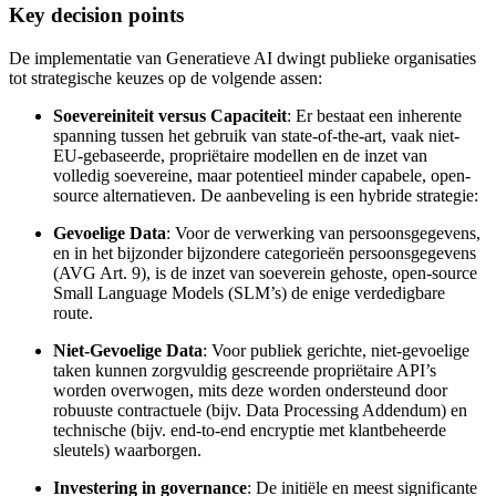
Key decision points
De implementatie van Generatieve AI dwingt publieke organisaties
tot strategische keuzes op de volgende assen:
Soevereiniteit versus Capaciteit
: Er bestaat een inherente
spanning tussen het gebruik van state-of-the-art, vaak niet-
EU-gebaseerde, propriëtaire modellen en de inzet van
volledig soevereine, maar potentieel minder capabele, open-
source alternatieven. De aanbeveling is een hybride strategie:
Gevoelige Data
: Voor de verwerking van persoonsgegevens,
en in het bijzonder bijzondere categorieën persoonsgegevens
(AVG Art. 9), is de inzet van soeverein gehoste, open-source
Small Language Models (SLM’s) de enige verdedigbare
route.
Niet-Gevoelige Data
: Voor publiek gerichte, niet-gevoelige
taken kunnen zorgvuldig gescreende propriëtaire API’s
worden overwogen, mits deze worden ondersteund door
robuuste contractuele (bijv. Data Processing Addendum) en
technische (bijv. end-to-end encryptie met klantbeheerde
sleutels) waarborgen.
Investering in governance
: De initiële en meest significante