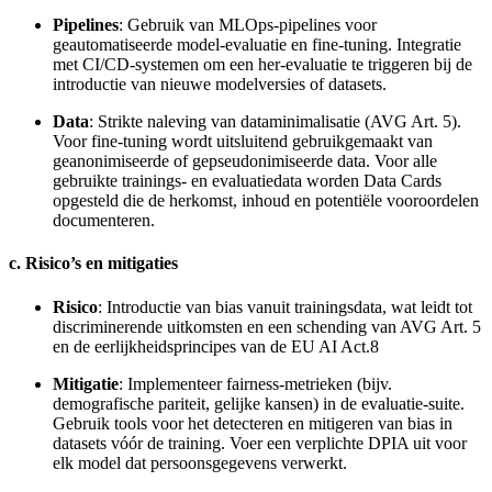
Pipelines
: Gebruik van MLOps-pipelines voor
geautomatiseerde model-evaluatie en fine-tuning. Integratie
met CI/CD-systemen om een her-evaluatie te triggeren bij de
introductie van nieuwe modelversies of datasets.
Data
: Strikte naleving van dataminimalisatie (AVG Art. 5).
Voor fine-tuning wordt uitsluitend gebruikgemaakt van
geanonimiseerde of gepseudonimiseerde data. Voor alle
gebruikte trainings- en evaluatiedata worden Data Cards
opgesteld die de herkomst, inhoud en potentiële vooroordelen
documenteren.
c. Risico’s en mitigaties
Risico
: Introductie van bias vanuit trainingsdata, wat leidt tot
discriminerende uitkomsten en een schending van AVG Art. 5
en de eerlijkheidsprincipes van de EU AI Act.8
Mitigatie
: Implementeer fairness-metrieken (bijv.
demografische pariteit, gelijke kansen) in de evaluatie-suite.
Gebruik tools voor het detecteren en mitigeren van bias in
datasets vóór de training. Voer een verplichte DPIA uit voor
elk model dat persoonsgegevens verwerkt.