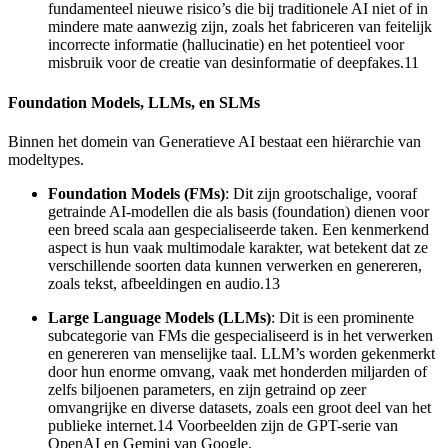
fundamenteel nieuwe risico’s die bij traditionele AI niet of in
mindere mate aanwezig zijn, zoals het fabriceren van feitelijk
incorrecte informatie (hallucinatie) en het potentieel voor
misbruik voor de creatie van desinformatie of deepfakes.11
Foundation Models, LLMs, en SLMs
Binnen het domein van Generatieve AI bestaat een hiërarchie van
modeltypes.
Foundation Models (FMs)
: Dit zijn grootschalige, vooraf
getrainde AI-modellen die als basis (foundation) dienen voor
een breed scala aan gespecialiseerde taken. Een kenmerkend
aspect is hun vaak multimodale karakter, wat betekent dat ze
verschillende soorten data kunnen verwerken en genereren,
zoals tekst, afbeeldingen en audio.13
Large Language Models (LLMs)
: Dit is een prominente
subcategorie van FMs die gespecialiseerd is in het verwerken
en genereren van menselijke taal. LLM’s worden gekenmerkt
door hun enorme omvang, vaak met honderden miljarden of
zelfs biljoenen parameters, en zijn getraind op zeer
omvangrijke en diverse datasets, zoals een groot deel van het
publieke internet.14 Voorbeelden zijn de GPT-serie van
OpenAI en Gemini van Google.