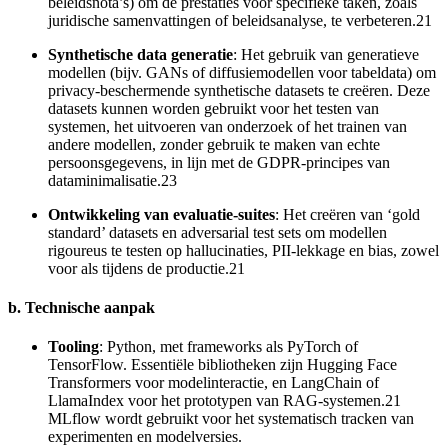
beleidsnota’s) om de prestaties voor specifieke taken, zoals
juridische samenvattingen of beleidsanalyse, te verbeteren.21
Synthetische data generatie
: Het gebruik van generatieve
modellen (bijv. GANs of diffusiemodellen voor tabeldata) om
privacy-beschermende synthetische datasets te creëren. Deze
datasets kunnen worden gebruikt voor het testen van
systemen, het uitvoeren van onderzoek of het trainen van
andere modellen, zonder gebruik te maken van echte
persoonsgegevens, in lijn met de GDPR-principes van
dataminimalisatie.23
Ontwikkeling van evaluatie-suites
: Het creëren van ‘gold
standard’ datasets en adversarial test sets om modellen
rigoureus te testen op hallucinaties, PII-lekkage en bias, zowel
voor als tijdens de productie.21
b. Technische aanpak
Tooling
: Python, met frameworks als PyTorch of
TensorFlow. Essentiële bibliotheken zijn Hugging Face
Transformers voor modelinteractie, en LangChain of
LlamaIndex voor het prototypen van RAG-systemen.21
MLflow wordt gebruikt voor het systematisch tracken van
experimenten en modelversies.