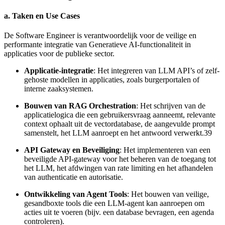
a. Taken en Use Cases
De Software Engineer is verantwoordelijk voor de veilige en
performante integratie van Generatieve AI-functionaliteit in
applicaties voor de publieke sector.
Applicatie-integratie
: Het integreren van LLM API’s of zelf-
gehoste modellen in applicaties, zoals burgerportalen of
interne zaaksystemen.
Bouwen van RAG Orchestration
: Het schrijven van de
applicatielogica die een gebruikersvraag aanneemt, relevante
context ophaalt uit de vectordatabase, de aangevulde prompt
samenstelt, het LLM aanroept en het antwoord verwerkt.39
API Gateway en Beveiliging
: Het implementeren van een
beveiligde API-gateway voor het beheren van de toegang tot
het LLM, het afdwingen van rate limiting en het afhandelen
van authenticatie en autorisatie.
Ontwikkeling van Agent Tools
: Het bouwen van veilige,
gesandboxte tools die een LLM-agent kan aanroepen om
acties uit te voeren (bijv. een database bevragen, een agenda
controleren).