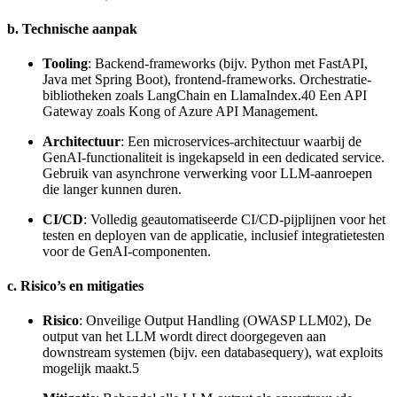
b. Technische aanpak
Tooling
: Backend-frameworks (bijv. Python met FastAPI,
Java met Spring Boot), frontend-frameworks. Orchestratie-
bibliotheken zoals LangChain en LlamaIndex.40 Een API
Gateway zoals Kong of Azure API Management.
Architectuur
: Een microservices-architectuur waarbij de
GenAI-functionaliteit is ingekapseld in een dedicated service.
Gebruik van asynchrone verwerking voor LLM-aanroepen
die langer kunnen duren.
CI/CD
: Volledig geautomatiseerde CI/CD-pijplijnen voor het
testen en deployen van de applicatie, inclusief integratietesten
voor de GenAI-componenten.
c. Risico’s en mitigaties
Risico
: Onveilige Output Handling (OWASP LLM02), De
output van het LLM wordt direct doorgegeven aan
downstream systemen (bijv. een databasequery), wat exploits
mogelijk maakt.5