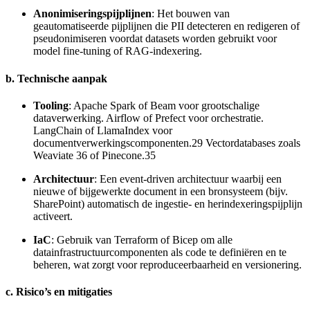
Anonimiseringspijplijnen
: Het bouwen van
geautomatiseerde pijplijnen die PII detecteren en redigeren of
pseudonimiseren voordat datasets worden gebruikt voor
model fine-tuning of RAG-indexering.
b. Technische aanpak
Tooling
: Apache Spark of Beam voor grootschalige
dataverwerking. Airflow of Prefect voor orchestratie.
LangChain of LlamaIndex voor
documentverwerkingscomponenten.29 Vectordatabases zoals
Weaviate 36 of Pinecone.35
Architectuur
: Een event-driven architectuur waarbij een
nieuwe of bijgewerkte document in een bronsysteem (bijv.
SharePoint) automatisch de ingestie- en herindexeringspijplijn
activeert.
IaC
: Gebruik van Terraform of Bicep om alle
datainfrastructuurcomponenten als code te definiëren en te
beheren, wat zorgt voor reproduceerbaarheid en versionering.
c. Risico’s en mitigaties