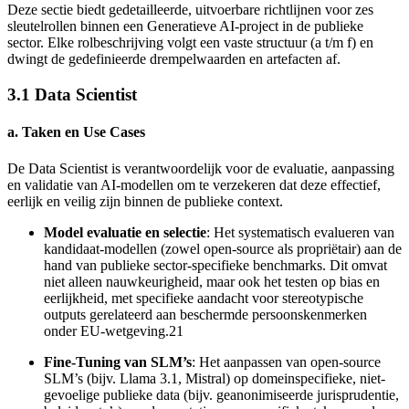
Deze sectie biedt gedetailleerde, uitvoerbare richtlijnen voor zes
sleutelrollen binnen een Generatieve AI-project in de publieke
sector. Elke rolbeschrijving volgt een vaste structuur (a t/m f) en
dwingt de gedefinieerde drempelwaarden en artefacten af.
3.1 Data Scientist
a. Taken en Use Cases
De Data Scientist is verantwoordelijk voor de evaluatie, aanpassing
en validatie van AI-modellen om te verzekeren dat deze effectief,
eerlijk en veilig zijn binnen de publieke context.
Model evaluatie en selectie
: Het systematisch evalueren van
kandidaat-modellen (zowel open-source als propriëtair) aan de
hand van publieke sector-specifieke benchmarks. Dit omvat
niet alleen nauwkeurigheid, maar ook het testen op bias en
eerlijkheid, met specifieke aandacht voor stereotypische
outputs gerelateerd aan beschermde persoonskenmerken
onder EU-wetgeving.21
Fine-Tuning van SLM’s
: Het aanpassen van open-source
SLM’s (bijv. Llama 3.1, Mistral) op domeinspecifieke, niet-
gevoelige publieke data (bijv. geanonimiseerde jurisprudentie,