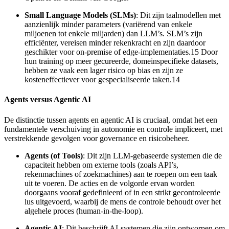
Small Language Models (SLMs)
: Dit zijn taalmodellen met
aanzienlijk minder parameters (variërend van enkele
miljoenen tot enkele miljarden) dan LLM’s. SLM’s zijn
efficiënter, vereisen minder rekenkracht en zijn daardoor
geschikter voor on-premise of edge-implementaties.15 Door
hun training op meer gecureerde, domeinspecifieke datasets,
hebben ze vaak een lager risico op bias en zijn ze
kosteneffectiever voor gespecialiseerde taken.14
Agents versus Agentic AI
De distinctie tussen agents en agentic AI is cruciaal, omdat het een
fundamentele verschuiving in autonomie en controle impliceert, met
verstrekkende gevolgen voor governance en risicobeheer.
Agents (of Tools)
: Dit zijn LLM-gebaseerde systemen die de
capaciteit hebben om externe tools (zoals API’s,
rekenmachines of zoekmachines) aan te roepen om een taak
uit te voeren. De acties en de volgorde ervan worden
doorgaans vooraf gedefinieerd of in een strikt gecontroleerde
lus uitgevoerd, waarbij de mens de controle behoudt over het
algehele proces (human-in-the-loop).
Agentic AI
: Dit beschrijft AI-systemen die zijn ontworpen om