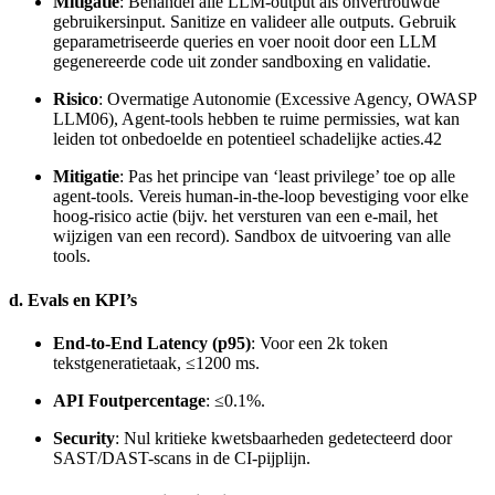
Mitigatie
: Behandel alle LLM-output als onvertrouwde
gebruikersinput. Sanitize en valideer alle outputs. Gebruik
geparametriseerde queries en voer nooit door een LLM
gegenereerde code uit zonder sandboxing en validatie.
Risico
: Overmatige Autonomie (Excessive Agency, OWASP
LLM06), Agent-tools hebben te ruime permissies, wat kan
leiden tot onbedoelde en potentieel schadelijke acties.42
Mitigatie
: Pas het principe van ‘least privilege’ toe op alle
agent-tools. Vereis human-in-the-loop bevestiging voor elke
hoog-risico actie (bijv. het versturen van een e-mail, het
wijzigen van een record). Sandbox de uitvoering van alle
tools.
d. Evals en KPI’s
End-to-End Latency (p95)
: Voor een 2k token
tekstgeneratietaak, ≤1200 ms.
API Foutpercentage
: ≤0.1%.
Security
: Nul kritieke kwetsbaarheden gedetecteerd door
SAST/DAST-scans in de CI-pijplijn.