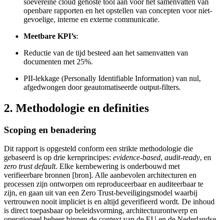
soevereine cloud gehoste tool aan voor het samenvatten van
openbare rapporten en het opstellen van concepten voor niet-
gevoelige, interne en externe communicatie.
Meetbare KPI’s
:
Reductie van de tijd besteed aan het samenvatten van
documenten met 25%.
PII-lekkage (Personally Identifiable Information) van nul,
afgedwongen door geautomatiseerde output-filters.
2. Methodologie en definities
Scoping en benadering
Dit rapport is opgesteld conform een strikte methodologie die
gebaseerd is op drie kernprincipes:
evidence-based
,
audit-ready
, en
zero trust default
. Elke kernbewering is onderbouwd met
verifieerbare bronnen [bron]. Alle aanbevolen architecturen en
processen zijn ontworpen om reproduceerbaar en auditeerbaar te
zijn, en gaan uit van een Zero Trust-beveiligingsmodel waarbij
vertrouwen nooit impliciet is en altijd geverifieerd wordt. De inhoud
is direct toepasbaar op beleidsvorming, architectuurontwerp en
operationeel beheer binnen de context van de EU en de Nederlandse