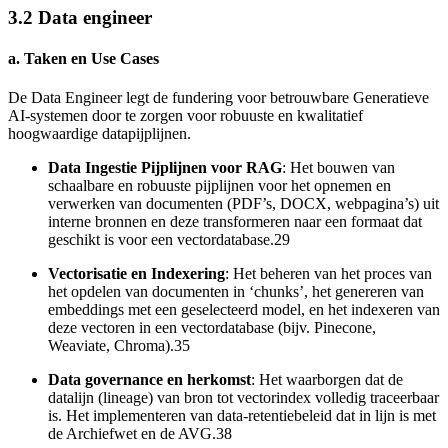
3.2 Data engineer
a. Taken en Use Cases
De Data Engineer legt de fundering voor betrouwbare Generatieve
AI-systemen door te zorgen voor robuuste en kwalitatief
hoogwaardige datapijplijnen.
Data Ingestie Pijplijnen voor RAG
: Het bouwen van
schaalbare en robuuste pijplijnen voor het opnemen en
verwerken van documenten (PDF’s, DOCX, webpagina’s) uit
interne bronnen en deze transformeren naar een formaat dat
geschikt is voor een vectordatabase.29
Vectorisatie en Indexering
: Het beheren van het proces van
het opdelen van documenten in ‘chunks’, het genereren van
embeddings met een geselecteerd model, en het indexeren van
deze vectoren in een vectordatabase (bijv. Pinecone,
Weaviate, Chroma).35
Data governance en herkomst
: Het waarborgen dat de
datalijn (lineage) van bron tot vectorindex volledig traceerbaar
is. Het implementeren van data-retentiebeleid dat in lijn is met
de Archiefwet en de AVG.38