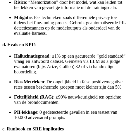
Risico
: “Memorization” door het model, wat kan leiden tot
het lekken van gevoelige informatie uit de trainingsdata.
Mitigatie
: Pas technieken zoals differentiële privacy toe
tijdens het fine-tuning proces. Gebruik geautomatiseerde PII-
detectiescanners op de modeloutputs als onderdeel van de
evaluatie-harness.
d. Evals en KPI’s
Hallucinatiegraad
: ≤1% op een gecureerde “gold standard”
vraag-en-antwoord dataset. Gemeten via LLM-as-a-judge
evaluatoren (bijv. Arize, Galileo) 32 of via handmatige
beoordeling.
Bias Metrieken
: De ongelijkheid in false positive/negative
rates tussen beschermde groepen moet kleiner zijn dan 5%.
Feitelijkheid (RAG)
: ≥90% nauwkeurigheid ten opzichte
van de brondocumenten.
PII-lekkage
: 0 gedetecteerde gevallen in een testset van
10.000 adversarial prompts.
e. Runbook en SRE implicaties