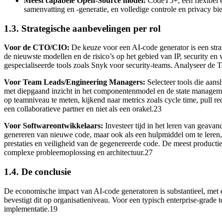
Meest capabele Open-Source model:
CodeT5+, een flexibel en
samenvatting en -generatie, en volledige controle en privacy bi
1.3. Strategische aanbevelingen per rol
Voor de CTO/CIO:
De keuze voor een AI-code generator is een strate
de nieuwste modellen en de risico’s op het gebied van IP, security e
gespecialiseerde tools zoals Snyk voor security-teams. Analyseer de T
Voor Team Leads/Engineering Managers:
Selecteer tools die aans
met diepgaand inzicht in het componentenmodel en de state manageme
op teamniveau te meten, kijkend naar metrics zoals cycle time, pull r
een collaboratieve partner en niet als een orakel.23
Voor Softwareontwikkelaars:
Investeer tijd in het leren van geava
genereren van nieuwe code, maar ook als een hulpmiddel om te leren, b
prestaties en veiligheid van de gegenereerde code. De meest producti
complexe probleemoplossing en architectuur.27
1.4. De conclusie
De economische impact van AI-code generatoren is substantieel, met 
bevestigt dit op organisatieniveau. Voor een typisch enterprise-grade
implementatie.19