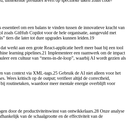
uitstekende prestaties levert op specifieke taken zoals code-
is essentieel om een balans te vinden tussen de innovatieve kracht van
ool zoals GitHub Copilot voor de hele organisatie, aangevuld met
” tiers die later tot dure upgrades kunnen leiden.19
dat werkt aan een grote React-applicatie heeft meer baat bij een tool
chine learning pipelines.21 Implementeer een raamwerk om de impact
imuleer een cultuur van “mens-in-de-loop”, waarbij AI wordt gezien als
ren van context via XML-tags.25 Gebruik de AI niet alleen voor het
 Wees kritisch op de output; verifieer altijd de correctheid,
bij routinetaken, waardoor meer mentale energie overblijft voor
ogen door de productiviteitswinst van ontwikkelaars.28 Onze analyse
hankelijk van de schaalgrootte en de effectiviteit van de