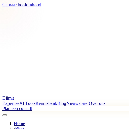
Ga naar hoofdinhoud
Djimit
Expertise
AI Tools
Kennisbank
Blog
Nieuwsbrief
Over ons
Plan een consult
Home
/
Blog