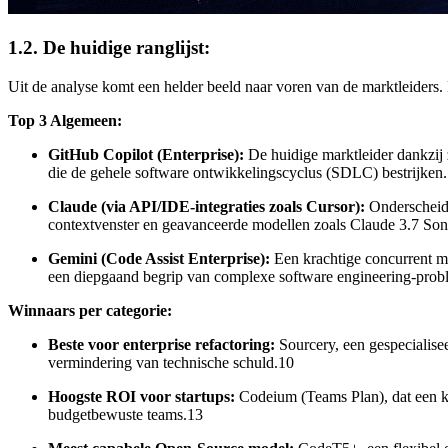
1.2. De huidige ranglijst:
Uit de analyse komt een helder beeld naar voren van de marktleiders. 
Top 3 Algemeen:
GitHub Copilot (Enterprise):
De huidige marktleider dankzij 
die de gehele software ontwikkelingscyclus (SDLC) bestrijken
Claude (via API/IDE-integraties zoals Cursor):
Onderscheidt
contextvenster en geavanceerde modellen zoals Claude 3.7 Son
Gemini (Code Assist Enterprise):
Een krachtige concurrent me
een diepgaand begrip van complexe software engineering-prob
Winnaars per categorie:
Beste voor enterprise refactoring:
Sourcery, een gespecialiseer
vermindering van technische schuld.10
Hoogste ROI voor startups:
Codeium (Teams Plan), dat een kra
budgetbewuste teams.13