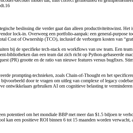
coder-decoder model dat, mits correct gefinetuned en geïmplementeerd, 
edt.16
gische beslissing die verder gaat dan alleen productiviteitswinst. Het 
n vendor lock-in. Overweeg een portfolio-aanpak: een general-purpose t
otal Cost of Ownership (TCO), inclusief de verborgen kosten van “gratis
luiten bij de specifieke tech-stack en workflows van uw team. Een team 
nt-bibliotheken dan een team dat zich richt op Python-gebaseerde ma
equest (PR) grootte en de ratio van nieuwe features versus bugfixes. St
nceerde prompting-technieken, zoals Chain-of-Thought en het specifice
ijvoorbeeld door te vragen om uitleg van complexe of legacy codebases.
eve ontwikkelaars gebruiken AI om cognitieve belasting te verminderen 
een potentieel om het mondiale BBP met meer dan $1.5 biljoen te verh
 tool kan een positieve ROI binnen 6 tot 15 maanden worden verwacht, af