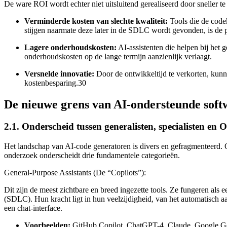
De ware ROI wordt echter niet uitsluitend gerealiseerd door sneller t
Verminderde kosten van slechte kwaliteit:
Tools die de codek
stijgen naarmate deze later in de SDLC wordt gevonden, is de
Lagere onderhoudskosten:
AI-assistenten die helpen bij het 
onderhoudskosten op de lange termijn aanzienlijk verlaagt.
Versnelde innovatie:
Door de ontwikkeltijd te verkorten, kunn
kostenbesparing.30
De nieuwe grens van AI-ondersteunde soft
2.1. Onderscheid tussen generalisten, specialisten en
Het landschap van AI-code generatoren is divers en gefragmenteerd. Om
onderzoek onderscheidt drie fundamentele categorieën.
General-Purpose Assistants (De “Copilots”):
Dit zijn de meest zichtbare en breed ingezette tools. Ze fungeren al
(SDLC). Hun kracht ligt in hun veelzijdigheid, van het automatisch aa
een chat-interface.
Voorbeelden:
GitHub Copilot, ChatGPT-4, Claude, Google G