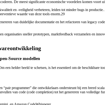
e coderen. De meest significante economische voordelen komen voort uit
waliteit en -veiligheid verbeteren, leiden tot minder bugs in producti
 preventieve waarde van deze tools enorm.29
genereren van duidelijke documentatie en het refactoren van legacy code
en organisaties sneller prototypen, marktfeedback verzamelen en innover
wareontwikkeling
 Open-Source modellen
 een helder beeld te schetsen, is het essentieel om de beschikbare tool
s een “pair programmer” die ontwikkelaars ondersteunt bij een breed sca
nvullen van code (code completion) tot het genereren van volledige func
emini, en Amazon CodeWhisperer.