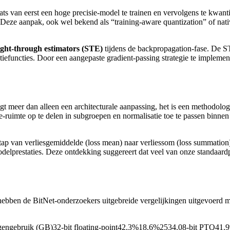
aats van eerst een hoge precisie-model te trainen en vervolgens te kwant
. Deze aanpak, ook wel bekend als “training-aware quantization” of nati
ight-through estimators (STE)
tijdens de backpropagation-fase. De ST
iefuncties. Door een aangepaste gradient-passing strategie te implement
 meer dan alleen een architecturale aanpassing, het is een methodolog
-ruimte op te delen in subgroepen en normalisatie toe te passen binnen 
ap van verliesgemiddelde (loss mean) naar verliessom (loss summation) 
modelprestaties. Deze ontdekking suggereert dat veel van onze standaard
 hebben de BitNet-onderzoekers uitgebreide vergelijkingen uitgevoerd m
ngebruik (GB)32-bit floating-point42.3%18.6%2534.08-bit PTQ41