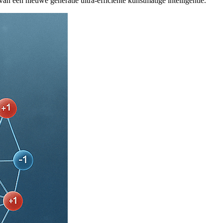
an een nieuwe generatie ultra-efficiënte kunstmatige intelligentie.