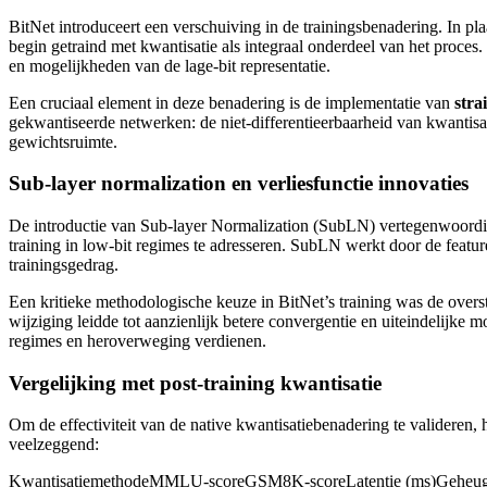
BitNet introduceert een verschuiving in de trainingsbenadering. In pl
begin getraind met kwantisatie als integraal onderdeel van het proces
en mogelijkheden van de lage-bit representatie.
Een cruciaal element in deze benadering is de implementatie van
stra
gekwantiseerde netwerken: de niet-differentieerbaarheid van kwantisat
gewichtsruimte.
Sub-layer normalization en verliesfunctie innovaties
De introductie van Sub-layer Normalization (SubLN) vertegenwoordigt
training in low-bit regimes te adresseren. SubLN werkt door de feature
trainingsgedrag.
Een kritieke methodologische keuze in BitNet’s training was de overst
wijziging leidde tot aanzienlijk betere convergentie en uiteindelijke 
regimes en heroverweging verdienen.
Vergelijking met post-training kwantisatie
Om de effectiviteit van de native kwantisatiebenadering te valideren,
veelzeggend:
KwantisatiemethodeMMLU-scoreGSM8K-scoreLatentie (ms)Geheuge