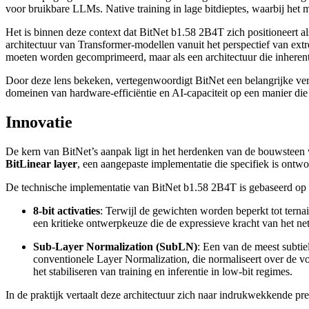
voor bruikbare LLMs. Native training in lage bitdieptes, waarbij het m
Het is binnen deze context dat BitNet b1.58 2B4T zich positioneert al
architectuur van Transformer-modellen vanuit het perspectief van extr
moeten worden gecomprimeerd, maar als een architectuur die inherent
Door deze lens bekeken, vertegenwoordigt BitNet een belangrijke vers
domeinen van hardware-efficiëntie en AI-capaciteit op een manier die
Innovatie
De kern van BitNet’s aanpak ligt in het herdenken van de bouwsteen v
BitLinear layer
, een aangepaste implementatie die specifiek is ontwo
De technische implementatie van BitNet b1.58 2B4T is gebaseerd op
8-bit activaties
: Terwijl de gewichten worden beperkt tot terna
een kritieke ontwerpkeuze die de expressieve kracht van het ne
Sub-Layer Normalization (SubLN)
: Een van de meest subtie
conventionele Layer Normalization, die normaliseert over de vo
het stabiliseren van training en inferentie in low-bit regimes.
In de praktijk vertaalt deze architectuur zich naar indrukwekkende pre