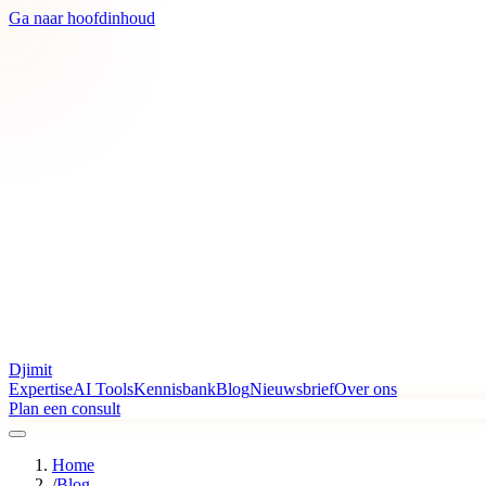
Ga naar hoofdinhoud
Djimit
Expertise
AI Tools
Kennisbank
Blog
Nieuwsbrief
Over ons
Plan een consult
Home
/
Blog