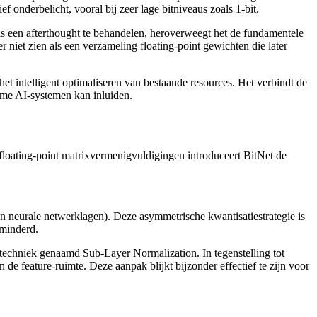
 onderbelicht, vooral bij zeer lage bitniveaus zoals 1-bit.
als een afterthought te behandelen, heroverweegt het de fundamentele
 niet zien als een verzameling floating-point gewichten die later
t intelligent optimaliseren van bestaande resources. Het verbindt de
zame AI-systemen kan inluiden.
floating-point matrixvermenigvuldigingen introduceert BitNet de
van neurale netwerklagen). Deze asymmetrische kwantisatiestrategie is
rminderd.
e techniek genaamd Sub-Layer Normalization. In tegenstelling tot
e feature-ruimte. Deze aanpak blijkt bijzonder effectief te zijn voor