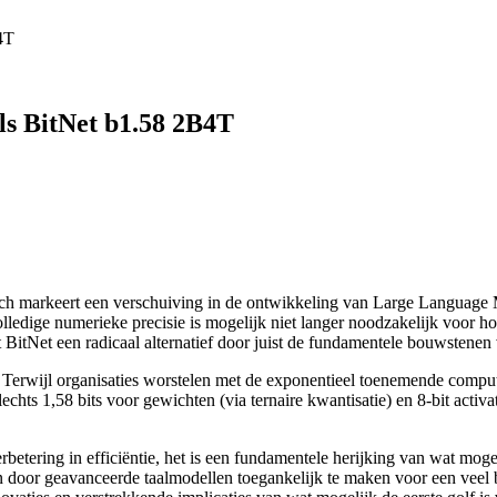
4T
ls BitNet b1.58 2B4T
ch markeert een verschuiving in de ontwikkeling van Large Language 
lledige numerieke precisie is mogelijk niet langer noodzakelijk voor hoo
 BitNet een radicaal alternatief door juist de fundamentele bouwstene
Terwijl organisaties worstelen met de exponentieel toenemende comput
chts 1,58 bits voor gewichten (via ternaire kwantisatie) en 8-bit activat
tering in efficiëntie, het is een fundamentele herijking van wat mogeli
en door geavanceerde taalmodellen toegankelijk te maken voor een veel