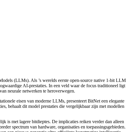
Models (LLMs). Als ’s werelds eerste open-source native 1-bit LLM
gwaardige AI-prestaties. In een veld waar de focus traditioneel ligt
n van neurale netwerken te heroverwegen.
ationele eisen van moderne LLMs, presenteert BitNet een elegante
ies, behaalt dit model prestaties die vergelijkbaar zijn met modellen
jk is met lagere bitdieptes. De implicaties reiken verder dan alleen
 breder spectrum van hardware, organisaties en toepassingsgebieden.