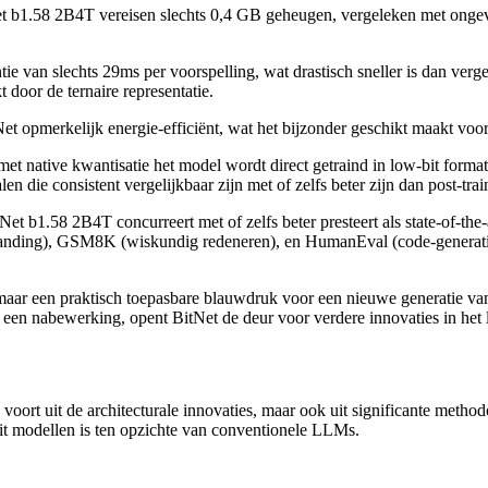
t b1.58 2B4T vereisen slechts 0,4 GB geheugen, vergeleken met ongeve
e van slechts 29ms per voorspelling, wat drastisch sneller is dan verg
oor de ternaire representatie.
itNet opmerkelijk energie-efficiënt, wat het bijzonder geschikt maakt v
met native kwantisatie het model wordt direct getraind in low-bit format,
len die consistent vergelijkbaar zijn met of zelfs beter zijn dan post-t
t b1.58 2B4T concurreert met of zelfs beter presteert als state-of-the-
nding), GSM8K (wiskundig redeneren), en HumanEval (code-generatie
t maar een praktisch toepasbare blauwdruk voor een nieuwe generatie van
an een nabewerking, opent BitNet de deur voor verdere innovaties in het
voort uit de architecturale innovaties, maar ook uit significante meth
it modellen is ten opzichte van conventionele LLMs.