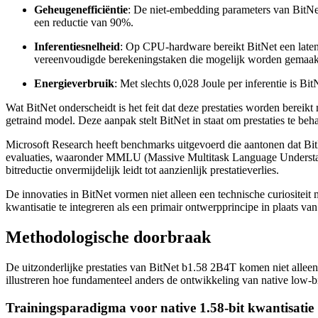
Geheugenefficiëntie
: De niet-embedding parameters van BitNe
een reductie van 90%.
Inferentiesnelheid
: Op CPU-hardware bereikt BitNet een latenti
vereenvoudigde berekeningstaken die mogelijk worden gemaakt d
Energieverbruik
: Met slechts 0,028 Joule per inferentie is B
Wat BitNet onderscheidt is het feit dat deze prestaties worden bereikt 
getraind model. Deze aanpak stelt BitNet in staat om prestaties te beha
Microsoft Research heeft benchmarks uitgevoerd die aantonen dat BitNe
evaluaties, waaronder MMLU (Massive Multitask Language Understa
bitreductie onvermijdelijk leidt tot aanzienlijk prestatieverlies.
De innovaties in BitNet vormen niet alleen een technische curiositei
kwantisatie te integreren als een primair ontwerpprincipe in plaats v
Methodologische doorbraak
De uitzonderlijke prestaties van BitNet b1.58 2B4T komen niet alleen 
illustreren hoe fundamenteel anders de ontwikkeling van native low-b
Trainingsparadigma voor native 1.58-bit kwantisatie