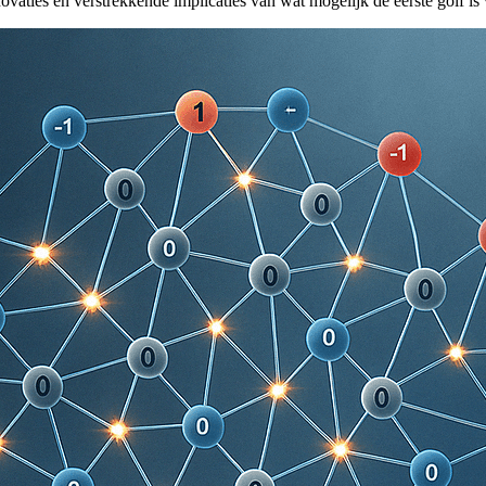
aties en verstrekkende implicaties van wat mogelijk de eerste golf is v