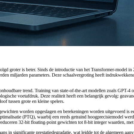
lgd groter is beter. Sinds de introductie van het Transformer-model i
rden miljarden parameters. Deze schaalvergroting heeft indrukwekkend
oudbare trend. Training van state-of-the-art modellen zoals GPT-4 of
ologische voetafdruk. Deze realiteit heeft een belangrijk gevolg: geava
oof tussen grote en kleine spelers.
ewichten worden opgeslagen en berekeningen worden uitgevoerd is een
optimalisatie (PTQ), waarbij een reeds getraind hoogprecisiemodel werd 
ceren 32-bit floating-point gewichten tot 8-bit integer waarden, met a
ns in significante prestatiedegradatie, wat leidde tot de algemeen aanv