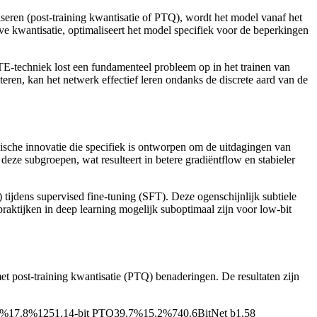
iseren (post-training kwantisatie of PTQ), wordt het model vanaf het
ve kwantisatie, optimaliseert het model specifiek voor de beperkingen
E-techniek lost een fundamenteel probleem op in het trainen van
eren, kan het netwerk effectief leren ondanks de discrete aard van de
ische innovatie die specifiek is ontworpen om de uitdagingen van
deze subgroepen, wat resulteert in betere gradiëntflow en stabieler
tijdens supervised fine-tuning (SFT). Deze ogenschijnlijk subtiele
praktijken in deep learning mogelijk suboptimaal zijn voor low-bit
et post-training kwantisatie (PTQ) benaderingen. De resultaten zijn
.9%17.8%1251.14-bit PTQ39.7%15.2%740.6BitNet b1.58