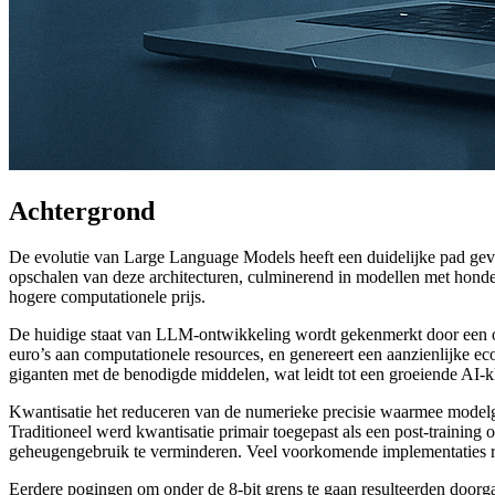
Achtergrond
De evolutie van Large Language Models heeft een duidelijke pad gevo
opschalen van deze architecturen, culminerend in modellen met honde
hogere computationele prijs.
De huidige staat van LLM-ontwikkeling wordt gekenmerkt door een onh
euro’s aan computationele resources, en genereert een aanzienlijke ec
giganten met de benodigde middelen, wat leidt tot een groeiende AI-kl
Kwantisatie het reduceren van de numerieke precisie waarmee modelg
Traditioneel werd kwantisatie primair toegepast als een post-training 
geheugengebruik te verminderen. Veel voorkomende implementaties redu
Eerdere pogingen om onder de 8-bit grens te gaan resulteerden doorgaa