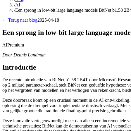
/
AI
/
Een sprong in low-bit large language models BitNet b1.58 2B
← Terug naar blog
2025-04-18
Een sprong in low-bit large language mode
AI
Premium
Door Dennis Landman
Introductie
De recente introductie van BitNet b1.58 2B4T door Microsoft Resear
op 2 miljard parameter-schaal, stelt BitNet een gedurfde hypothese: vo
op het vergroten van modellen en het verhogen van rekenkracht, biedt
Deze doorbraak komt op een cruciaal moment in de AI-ontwikkeling. 
oplossing die de drempel voor implementatie drastisch verlaagt. Met sle
van gelijke grootte die traditionele floating-point precisie gebruiken.
Deze innovatie vertegenwoordigt meer dan alleen een incrementele verbe
technische prestaties; BitNet kan de democratisering van AI versnell