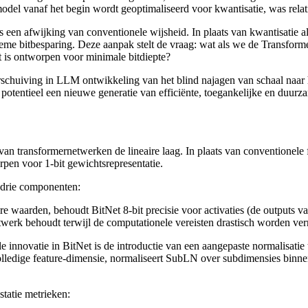
odel vanaf het begin wordt geoptimaliseerd voor kwantisatie, was relatief
s een afwijking van conventionele wijsheid. In plaats van kwantisatie 
eme bitbesparing. Deze aanpak stelt de vraag: wat als we de Transformer
 is ontworpen voor minimale bitdiepte?
chuiving in LLM ontwikkeling van het blind najagen van schaal naar he
 potentieel een nieuwe generatie van efficiënte, toegankelijke en duur
an transformernetwerken de lineaire laag. In plaats van conventionele 
rpen voor 1-bit gewichtsrepresentatie.
 drie componenten:
ire waarden, behoudt BitNet 8-bit precisie voor activaties (de outputs 
twerk behoudt terwijl de computationele vereisten drastisch worden ve
le innovatie in BitNet is de introductie van een aangepaste normalisati
lledige feature-dimensie, normaliseert SubLN over subdimensies binnen d
statie metrieken: