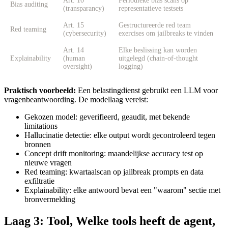
Art. 10
Periodieke bias scans op
Bias auditing
(transparancy)
representatieve testsets
Art. 15
Gestructureerde red team
Red teaming
(cybersecurity)
exercises om jailbreaks te vinden
Art. 14
Elke beslissing kan worden
Explainability
(human
uitgelegd (chain-of-thought
oversight)
logging)
Praktisch voorbeeld:
Een belastingdienst gebruikt een LLM voor
vragenbeantwoording. De modellaag vereist:
Gekozen model: geverifieerd, geaudit, met bekende
limitations
Hallucinatie detectie: elke output wordt gecontroleerd tegen
bronnen
Concept drift monitoring: maandelijkse accuracy test op
nieuwe vragen
Red teaming: kwartaalscan op jailbreak prompts en data
exfiltratie
Explainability: elke antwoord bevat een "waarom" sectie met
bronvermelding
Laag 3: Tool, Welke tools heeft de agent,