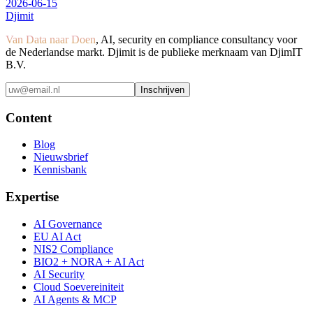
2026-06-15
Djimit
Van Data naar Doen
, AI, security en compliance consultancy voor
de Nederlandse markt. Djimit is de publieke merknaam van DjimIT
B.V.
Inschrijven
Content
Blog
Nieuwsbrief
Kennisbank
Expertise
AI Governance
EU AI Act
NIS2 Compliance
BIO2 + NORA + AI Act
AI Security
Cloud Soevereiniteit
AI Agents & MCP