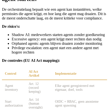
De orchestratielaag bepaalt wie een agent kan instantiëren, welke
permissies die agent krijgt, en hoe lang die agent mag draaien. Dit is
de meest onderschatte laag, en de meest kritieke voor compliance.
De risico's:
Shadow AI: medewerkers starten agents zonder goedkeuring
Excessive agency: een agent krijgt meer rechten dan nodig
Orphaned agents: agents blijven draaien zonder monitoring
Privilege escalation: een agent start een andere agent met
hogere rechten
De controles (EU AI Act mapping):
AI Act
Control
Implementatie
Artikel
Art. 12
Agent
Elke agent geregistreerd met
(record
inventory
eigenaar, doel, tools
keeping)
Art. 14
Start
OIDC + RBAC, geen anonieme
(human
authorization
agent spawning
oversight)