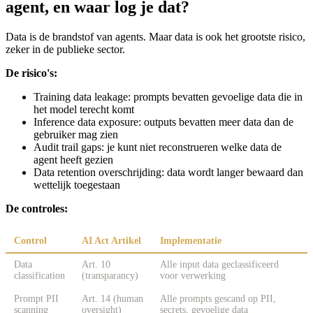
agent, en waar log je dat?
Data is de brandstof van agents. Maar data is ook het grootste risico,
zeker in de publieke sector.
De risico's:
Training data leakage: prompts bevatten gevoelige data die in
het model terecht komt
Inference data exposure: outputs bevatten meer data dan de
gebruiker mag zien
Audit trail gaps: je kunt niet reconstrueren welke data de
agent heeft gezien
Data retention overschrijding: data wordt langer bewaard dan
wettelijk toegestaan
De controles:
Control
AI Act Artikel
Implementatie
Data
Art. 10
Alle input data geclassificeerd
classification
(transparancy)
voor verwerking
Prompt PII
Art. 14 (human
Alle prompts gescand op PII,
scanning
oversight)
secrets, gevoelige data