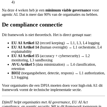
4)
Na deze 4 weken heb je een
minimum viable governance
voor
agentic AI. Dat is meer dan 90% van de organisaties nu hebben.
De compliance connectie
Dit framework is niet theoretisch. Het is direct gemapt naar:
EU AI Artikel 12
(record keeping) → L1, L3, L4 logging
EU AI Artikel 14
(human oversight) → L1 orchestratie, L4
explainability
EU AI Artikel 15
(accuracy + cybersecurity) → L2
monitoring, L3 sandboxing
AVG Artikel 5
(data minimization) → L4 classification,
retention
BIO2
(toegangsbeheer, detectie, respons) → L1 authorization,
L3 logging
Voor organisaties die een DPIA moeten doen voor high-risk AI: dit
framework vormt de technische implementatie sectie.
DjimIT helpt organisaties met AI governance, EU AI Act
compliance, en agentic security. Wil je dit framework toepassen in