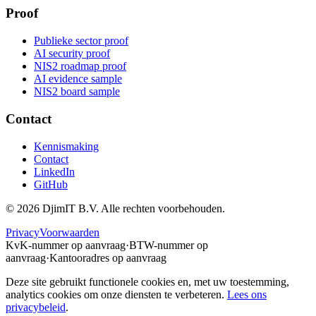
Proof
Publieke sector proof
AI security proof
NIS2 roadmap proof
AI evidence sample
NIS2 board sample
Contact
Kennismaking
Contact
LinkedIn
GitHub
©
2026
DjimIT B.V. Alle rechten voorbehouden.
Privacy
Voorwaarden
KvK-nummer op aanvraag
·
BTW-nummer op
aanvraag
·
Kantooradres op aanvraag
Deze site gebruikt functionele cookies en, met uw toestemming,
analytics cookies om onze diensten te verbeteren.
Lees ons
privacybeleid
.