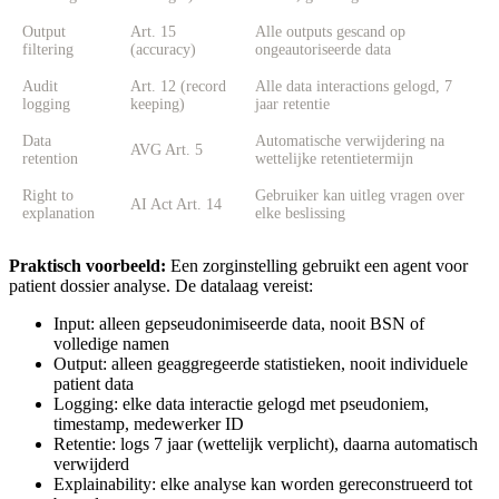
Output
Art. 15
Alle outputs gescand op
filtering
(accuracy)
ongeautoriseerde data
Audit
Art. 12 (record
Alle data interactions gelogd, 7
logging
keeping)
jaar retentie
Data
Automatische verwijdering na
AVG Art. 5
retention
wettelijke retentietermijn
Right to
Gebruiker kan uitleg vragen over
AI Act Art. 14
explanation
elke beslissing
Praktisch voorbeeld:
Een zorginstelling gebruikt een agent voor
patient dossier analyse. De datalaag vereist:
Input: alleen gepseudonimiseerde data, nooit BSN of
volledige namen
Output: alleen geaggregeerde statistieken, nooit individuele
patient data
Logging: elke data interactie gelogd met pseudoniem,
timestamp, medewerker ID
Retentie: logs 7 jaar (wettelijk verplicht), daarna automatisch
verwijderd
Explainability: elke analyse kan worden gereconstrueerd tot