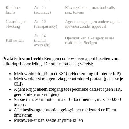
Runtime
Art. 15
Max sessieduur, max tool calls,
limits
(accuracy)
max tokens
Nested agent
Art. 10
Agents mogen geen andere agents
blocking
(transparancy)
spawnen zonder approval
Art. 14
Operator kan elke agent sessie
Kill switch
(human
realtime beëindigen
oversight)
Praktisch voorbeeld:
Een gemeente wil een agent inzetten voor
uitkeringsbeoordeling. De orchestratielaag vereist:
Medewerker logt in met SSO (eHerkenning of interne IdP)
Medewerker start agent via gecontroleerd portaal (geen vrije
CLI)
Agent krijgt alleen toegang tot specifieke dataset (geen HR,
geen andere uitkeringen)
Sessie max 30 minuten, max 10 documenten, max 100.000
tokens
Alle beslissingen worden gelogd met medewerker ID en
timestamp
Medewerker kan sessie anytime killen