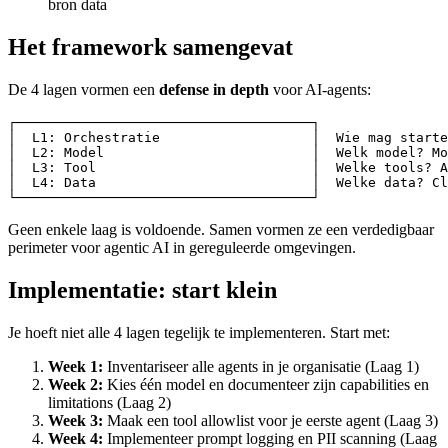
bron data
Het framework samengevat
De 4 lagen vormen een
defense in depth
voor AI-agents:
┌─────────────────────────────────────┐

│  L1: Orchestratie                   │  Wie mag starte
│  L2: Model                          │  Welk model? Mo
│  L3: Tool                           │  Welke tools? A
│  L4: Data                           │  Welke data? Cl
Geen enkele laag is voldoende. Samen vormen ze een verdedigbaar
perimeter voor agentic AI in gereguleerde omgevingen.
Implementatie: start klein
Je hoeft niet alle 4 lagen tegelijk te implementeren. Start met:
Week 1:
Inventariseer alle agents in je organisatie (Laag 1)
Week 2:
Kies één model en documenteer zijn capabilities en
limitations (Laag 2)
Week 3:
Maak een tool allowlist voor je eerste agent (Laag 3)
Week 4:
Implementeer prompt logging en PII scanning (Laag