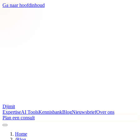
Ga naar hoofdinhoud
Djimit
Expertise
AI Tools
Kennisbank
Blog
Nieuwsbrief
Over ons
Plan een consult
Home
/
Blog