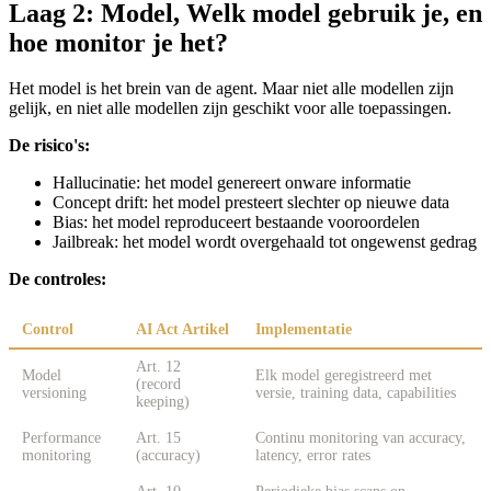
Laag 2: Model, Welk model gebruik je, en
hoe monitor je het?
Het model is het brein van de agent. Maar niet alle modellen zijn
gelijk, en niet alle modellen zijn geschikt voor alle toepassingen.
De risico's:
Hallucinatie: het model genereert onware informatie
Concept drift: het model presteert slechter op nieuwe data
Bias: het model reproduceert bestaande vooroordelen
Jailbreak: het model wordt overgehaald tot ongewenst gedrag
De controles:
Control
AI Act Artikel
Implementatie
Art. 12
Model
Elk model geregistreerd met
(record
versioning
versie, training data, capabilities
keeping)
Performance
Art. 15
Continu monitoring van accuracy,
monitoring
(accuracy)
latency, error rates