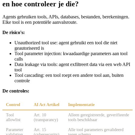
en hoe controleer je die?
Agents gebruiken tools, APIs, databases, bestanden, berekeningen.
Elke tool is een potentiële aanvalsroute.
De risico's:
Unauthorized tool use: agent gebruikt een tool die niet
geautoriseerd is
Tool parameter injection: kwaadaardige parameters aan tool
calls
Data leakage via tools: agent exfiltreert data via een web API
tool
Tool cascading: een tool roept een andere tool aan, buiten
controle
De controles:
Control
AI Act Artikel
Implementatie
Tool
Art. 10
Alleen geregistreerde, geverifieerde
allowlist
(transparancy)
tools beschikbaar
Parameter
Art. 15
Alle tool parameters gevalideerd
validation
(cybersecurity)
tegen schema