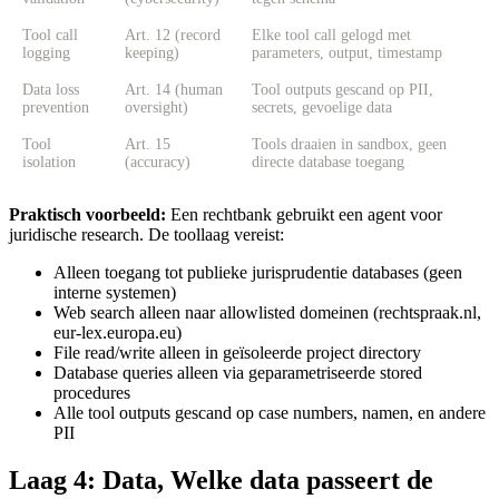
Tool call
Art. 12 (record
Elke tool call gelogd met
logging
keeping)
parameters, output, timestamp
Data loss
Art. 14 (human
Tool outputs gescand op PII,
prevention
oversight)
secrets, gevoelige data
Tool
Art. 15
Tools draaien in sandbox, geen
isolation
(accuracy)
directe database toegang
Praktisch voorbeeld:
Een rechtbank gebruikt een agent voor
juridische research. De toollaag vereist:
Alleen toegang tot publieke jurisprudentie databases (geen
interne systemen)
Web search alleen naar allowlisted domeinen (rechtspraak.nl,
eur-lex.europa.eu)
File read/write alleen in geïsoleerde project directory
Database queries alleen via geparametriseerde stored
procedures
Alle tool outputs gescand op case numbers, namen, en andere
PII
Laag 4: Data, Welke data passeert de