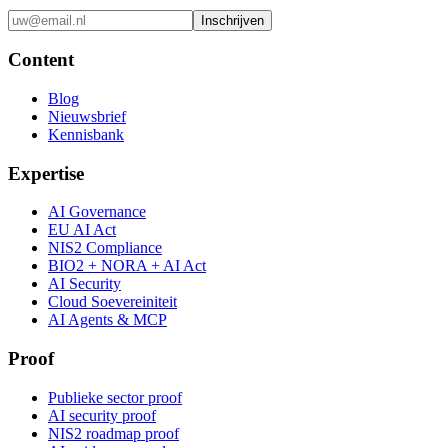
Inschrijven
Content
Blog
Nieuwsbrief
Kennisbank
Expertise
AI Governance
EU AI Act
NIS2 Compliance
BIO2 + NORA + AI Act
AI Security
Cloud Soevereiniteit
AI Agents & MCP
Proof
Publieke sector proof
AI security proof
NIS2 roadmap proof