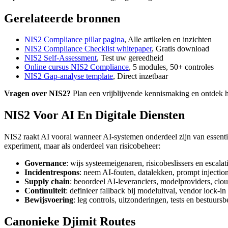
Gerelateerde bronnen
NIS2 Compliance pillar pagina
, Alle artikelen en inzichten
NIS2 Compliance Checklist whitepaper
, Gratis download
NIS2 Self-Assessment
, Test uw gereedheid
Online cursus NIS2 Compliance
, 5 modules, 50+ controles
NIS2 Gap-analyse template
, Direct inzetbaar
Vragen over NIS2?
Plan een vrijblijvende kennismaking en ontdek 
NIS2 Voor AI En Digitale Diensten
NIS2 raakt AI vooral wanneer AI-systemen onderdeel zijn van essentië
experiment, maar als onderdeel van risicobeheer:
Governance
: wijs systeemeigenaren, risicobeslissers en escalat
Incidentrespons
: neem AI-fouten, datalekken, prompt injection
Supply chain
: beoordeel AI-leveranciers, modelproviders, clo
Continuïteit
: definieer fallback bij modeluitval, vendor lock-
Bewijsvoering
: leg controls, uitzonderingen, tests en bestuursb
Canonieke Djimit Routes