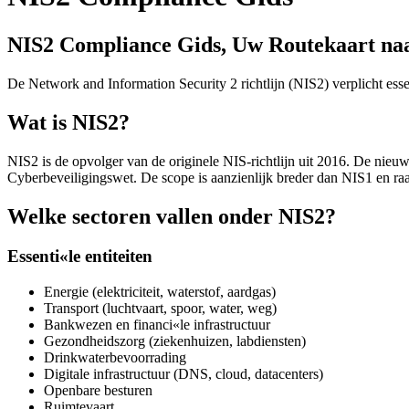
NIS2 Compliance Gids, Uw Routekaart na
De Network and Information Security 2 richtlijn (NIS2) verplicht esse
Wat is NIS2?
NIS2 is de opvolger van de originele NIS-richtlijn uit 2016. De nieuw
Cyberbeveiligingswet. De scope is aanzienlijk breder dan NIS1 en raa
Welke sectoren vallen onder NIS2?
Essenti«le entiteiten
Energie (elektriciteit, waterstof, aardgas)
Transport (luchtvaart, spoor, water, weg)
Bankwezen en financi«le infrastructuur
Gezondheidszorg (ziekenhuizen, labdiensten)
Drinkwaterbevoorrading
Digitale infrastructuur (DNS, cloud, datacenters)
Openbare besturen
Ruimtevaart