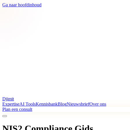
Ga naar hoofdinhoud
Djimit
Expertise
AI Tools
Kennisbank
Blog
Nieuwsbrief
Over ons
Plan een consult
NIS2 Compliance Gids