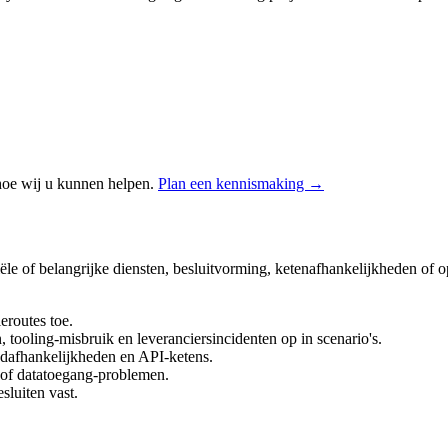
hoe wij u kunnen helpen.
Plan een kennismaking →
le of belangrijke diensten, besluitvorming, ketenafhankelijkheden of o
ieroutes toe.
, tooling-misbruik en leveranciersincidenten op in scenario's.
udafhankelijkheden en API-ketens.
in of datatoegang-problemen.
esluiten vast.