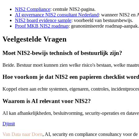
NIS2 Compliance
: centrale NIS2-pagina.
AI governance NIS2 consultant Nederland
: wanneer NIS2 en 
NIS2 board evidence sample
: voorbeeld van bestuursbewijs.
Proof MKB NIS2 roadmap
: geanonimiseerde roadmap-aanpak.
Veelgestelde Vragen
Moet NIS2-bewijs technisch of bestuurlijk zijn?
Beide. Bestuur moet kunnen zien welke risico's bestaan, welke maatr
Hoe voorkom je dat NIS2 een papieren checklist wor
Koppel eisen aan echte systemen, eigenaren, controles, incidentproce
Waarom is AI relevant voor NIS2?
AI kan afhankelijkheden, besluitvorming, security-operaties en datav
Djimit
Van Data naar Doen
, AI, security en compliance consultancy voor d