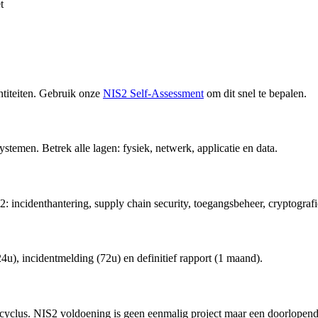
t
entiteiten. Gebruik onze
NIS2 Self-Assessment
om dit snel te bepalen.
stemen. Betrek alle lagen: fysiek, netwerk, applicatie en data.
: incidenthantering, supply chain security, toegangsbeheer, cryptografie,
u), incidentmelding (72u) en definitief rapport (1 maand).
rcyclus. NIS2 voldoening is geen eenmalig project maar een doorlopend