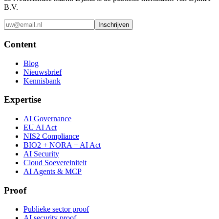
B.V.
Inschrijven
Content
Blog
Nieuwsbrief
Kennisbank
Expertise
AI Governance
EU AI Act
NIS2 Compliance
BIO2 + NORA + AI Act
AI Security
Cloud Soevereiniteit
AI Agents & MCP
Proof
Publieke sector proof
AI security proof