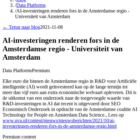
/
Data Platforms
/
AI-investeringen renderen fors in de Amsterdamse regio -
Universiteit van Amsterdam
← Terug naar blog
2021-11-08
AI-investeringen renderen fors in de
Amsterdamse regio - Universiteit van
Amsterdam
Data Platforms
Premium
Elke euro die binnen de Amsterdamse regio in R&D voor Artificiële
intelligentie (AI) wordt geïnvesteerd kan op de lange termijn tot
meer dan vijf euro aan extra economische welvaart opleveren. Dit is
de uitkomst van een onderzoek naar de toegevoegde waarde van
R&D-investeringen in AI dat recent is uitgevoerd door SEO
Economisch Onderzoek in opdracht van de Amsterdamse coalitie AI
Technology for People en Amsterdam Data Science., Lees op
www.uva.nl/content/nieuws/nieuwsberichten/2021/10/ai-
investeringen-renderen-fors-in-de-amsterdamse-regio.html
Premium content