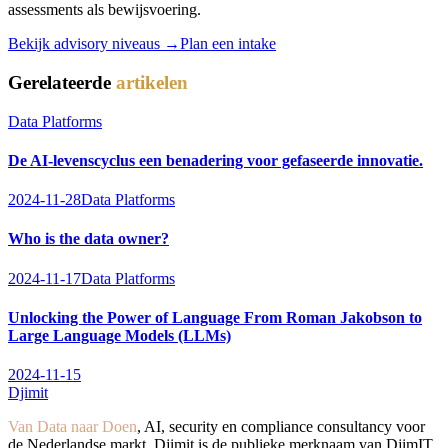
assessments als bewijsvoering.
Bekijk advisory niveaus →
Plan een intake
Gerelateerde
artikelen
Data Platforms
De AI-levenscyclus een benadering voor gefaseerde innovatie.
2024-11-28
Data Platforms
Who is the data owner?
2024-11-17
Data Platforms
Unlocking the Power of Language From Roman Jakobson to
Large Language Models (LLMs)
2024-11-15
Djimit
Van Data naar Doen
, AI, security en compliance consultancy voor
de Nederlandse markt. Djimit is de publieke merknaam van DjimIT