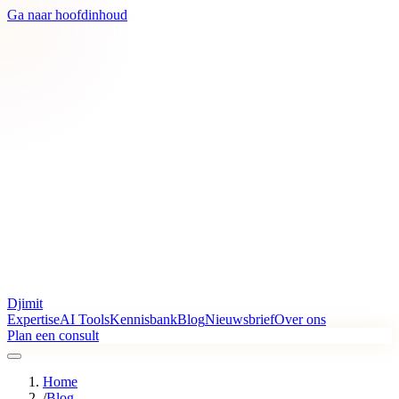
Ga naar hoofdinhoud
Djimit
Expertise
AI Tools
Kennisbank
Blog
Nieuwsbrief
Over ons
Plan een consult
Home
/
Blog