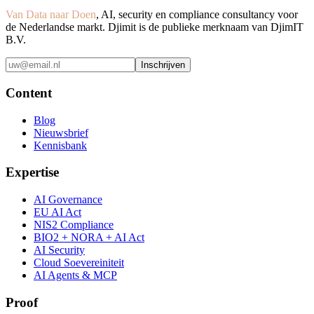
Van Data naar Doen
, AI, security en compliance consultancy voor
de Nederlandse markt. Djimit is de publieke merknaam van DjimIT
B.V.
Inschrijven
Content
Blog
Nieuwsbrief
Kennisbank
Expertise
AI Governance
EU AI Act
NIS2 Compliance
BIO2 + NORA + AI Act
AI Security
Cloud Soevereiniteit
AI Agents & MCP
Proof