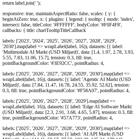
return label.join(' ');
responsive: true, maintainAspectRatio: false, scales: { y: {
beginAtZero: true, x: { plugins: { legend: { tooltip: { mode: 'index',
intersect: false, titleColor: '#FFFFFF', bodyColor: '#F0F4F8',
callbacks: { title: chartTooltipTitleCallback
labels: ['2023', '2024', '2025', '2026', '2027', '2028', '2029',
'2030'].map(label => wrapLabel(label, 16)), datasets: [{ label:
'Multimodale AI Markt (USD Miljard)', data: [1.4, 1.97, 2.78, 3.93,
5.55, 7.83, 11.06, 15.7], tension: 0.3, fill: true,
pointBackgroundColor: '#3E92CC', pointRadius: 4,
labels: ['2025', '2026', '2027', '2028', '2029', '2030'].map(label =>
wrapLabel(label, 16)), datasets: [{ label: 'Agentic AI Markt (USD
Miljard)', data: [7.84, 11.47, 16.78, 24.55, 35.92, 52.62], tension:
0.3, fill: true, pointBackgroundColor: '#F58A07', pointRadius: 4,
labels: ['2025', '2026', '2027', '2028', '2029'].map(label =>
wrapLabel(label, 16)), datasets: [{ label: 'Edge AI Software Markt
(USD Miljard)', data: [2.3, 2.91, 3.68, 4.65, 5.87], tension: 0.3, fill:
true, pointBackgroundColor: '#57A773', pointRadius: 4,
labels: ['2025', '2026', '2027', '2028', '2029', '2030'].map(label =>
wrapLabel(label, 16)), datasets: [{ label: 'AI API Markt (USD