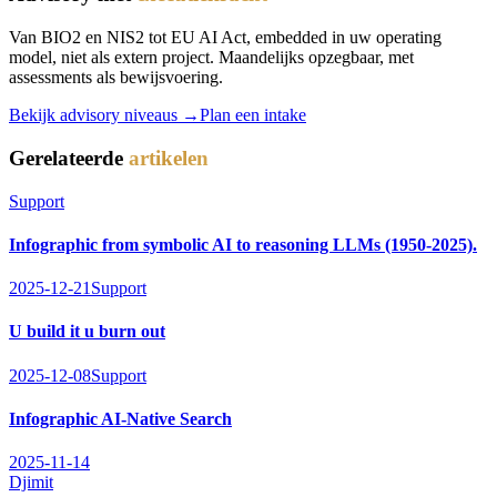
Van BIO2 en NIS2 tot EU AI Act, embedded in uw operating
model, niet als extern project. Maandelijks opzegbaar, met
assessments als bewijsvoering.
Bekijk advisory niveaus →
Plan een intake
Gerelateerde
artikelen
Support
Infographic from symbolic AI to reasoning LLMs (1950-2025).
2025-12-21
Support
U build it u burn out
2025-12-08
Support
Infographic AI-Native Search
2025-11-14
Djimit