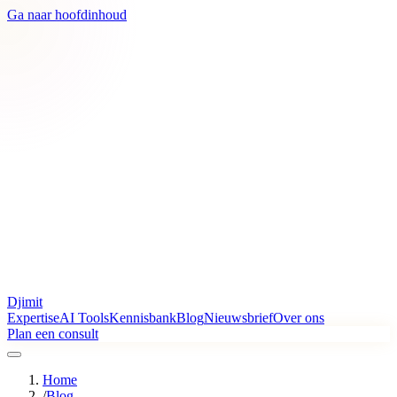
Ga naar hoofdinhoud
Djimit
Expertise
AI Tools
Kennisbank
Blog
Nieuwsbrief
Over ons
Plan een consult
Home
/
Blog