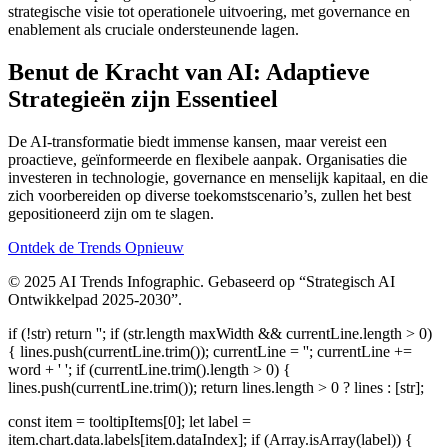
strategische visie tot operationele uitvoering, met governance en
enablement als cruciale ondersteunende lagen.
Benut de Kracht van AI: Adaptieve
Strategieën zijn Essentieel
De AI-transformatie biedt immense kansen, maar vereist een
proactieve, geïnformeerde en flexibele aanpak. Organisaties die
investeren in technologie, governance en menselijk kapitaal, en die
zich voorbereiden op diverse toekomstscenario’s, zullen het best
gepositioneerd zijn om te slagen.
Ontdek de Trends Opnieuw
© 2025 AI Trends Infographic. Gebaseerd op “Strategisch AI
Ontwikkelpad 2025-2030”.
if (!str) return ''; if (str.length maxWidth && currentLine.length > 0)
{ lines.push(currentLine.trim()); currentLine = ''; currentLine +=
word + ' '; if (currentLine.trim().length > 0) {
lines.push(currentLine.trim()); return lines.length > 0 ? lines : [str];
const item = tooltipItems[0]; let label =
item.chart.data.labels[item.dataIndex]; if (Array.isArray(label)) {