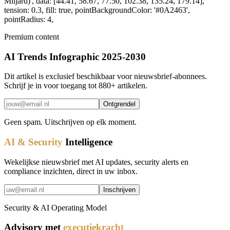
Miljard)', data: [44.41, 58.67, 77.50, 102.38, 135.24, 179.14],
tension: 0.3, fill: true, pointBackgroundColor: '#0A2463',
pointRadius: 4,
Premium content
AI Trends Infographic 2025-2030
Dit artikel is exclusief beschikbaar voor nieuwsbrief-abonnees.
Schrijf je in voor toegang tot 880+ artikelen.
Ontgrendel
Geen spam. Uitschrijven op elk moment.
AI & Security
Intelligence
Wekelijkse nieuwsbrief met AI updates, security alerts en
compliance inzichten, direct in uw inbox.
Inschrijven
Security & AI Operating Model
Advisory met
executiekracht