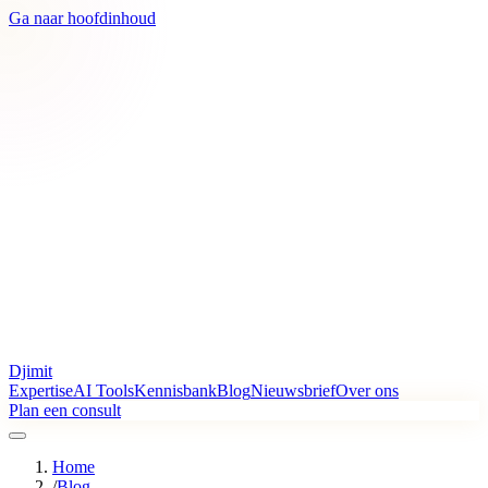
Ga naar hoofdinhoud
Djimit
Expertise
AI Tools
Kennisbank
Blog
Nieuwsbrief
Over ons
Plan een consult
Home
/
Blog