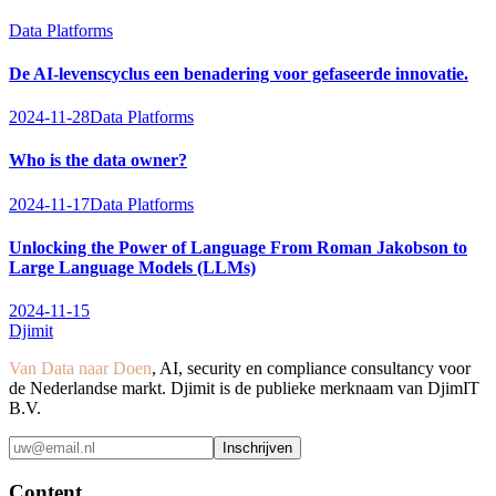
Data Platforms
De AI-levenscyclus een benadering voor gefaseerde innovatie.
2024-11-28
Data Platforms
Who is the data owner?
2024-11-17
Data Platforms
Unlocking the Power of Language From Roman Jakobson to
Large Language Models (LLMs)
2024-11-15
Djimit
Van Data naar Doen
, AI, security en compliance consultancy voor
de Nederlandse markt. Djimit is de publieke merknaam van DjimIT
B.V.
Inschrijven
Content