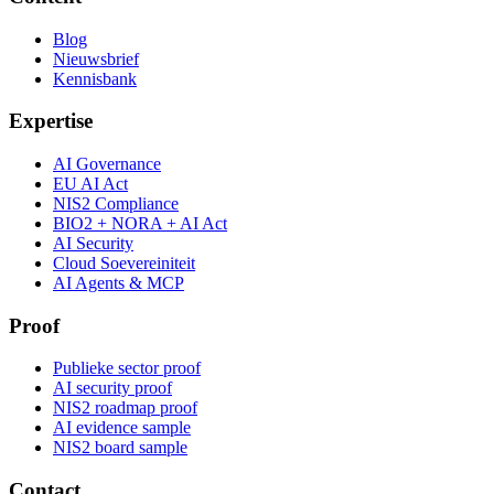
Blog
Nieuwsbrief
Kennisbank
Expertise
AI Governance
EU AI Act
NIS2 Compliance
BIO2 + NORA + AI Act
AI Security
Cloud Soevereiniteit
AI Agents & MCP
Proof
Publieke sector proof
AI security proof
NIS2 roadmap proof
AI evidence sample
NIS2 board sample
Contact