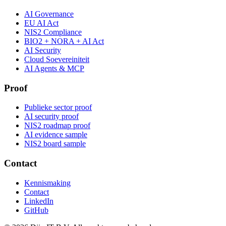
AI Governance
EU AI Act
NIS2 Compliance
BIO2 + NORA + AI Act
AI Security
Cloud Soevereiniteit
AI Agents & MCP
Proof
Publieke sector proof
AI security proof
NIS2 roadmap proof
AI evidence sample
NIS2 board sample
Contact
Kennismaking
Contact
LinkedIn
GitHub