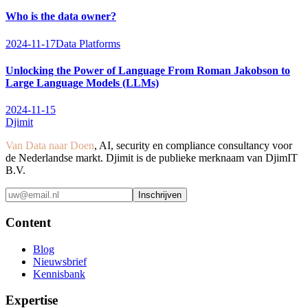
Who is the data owner?
2024-11-17
Data Platforms
Unlocking the Power of Language From Roman Jakobson to
Large Language Models (LLMs)
2024-11-15
Djimit
Van Data naar Doen
, AI, security en compliance consultancy voor
de Nederlandse markt. Djimit is de publieke merknaam van DjimIT
B.V.
Inschrijven
Content
Blog
Nieuwsbrief
Kennisbank
Expertise