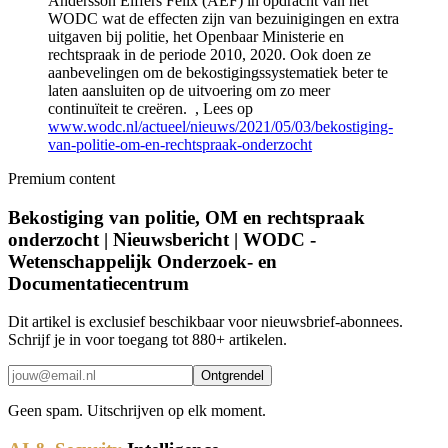
Andersson Elffers Felix (AEF) in opdracht van het
WODC wat de effecten zijn van bezuinigingen en extra
uitgaven bij politie, het Openbaar Ministerie en
rechtspraak in de periode 2010, 2020. Ook doen ze
aanbevelingen om de bekostigingssystematiek beter te
laten aansluiten op de uitvoering om zo meer
continuïteit te creëren. , Lees op
www.wodc.nl/actueel/nieuws/2021/05/03/bekostiging-
van-politie-om-en-rechtspraak-onderzocht
Premium content
Bekostiging van politie, OM en rechtspraak
onderzocht | Nieuwsbericht | WODC -
Wetenschappelijk Onderzoek- en
Documentatiecentrum
Dit artikel is exclusief beschikbaar voor nieuwsbrief-abonnees.
Schrijf je in voor toegang tot 880+ artikelen.
Ontgrendel
Geen spam. Uitschrijven op elk moment.