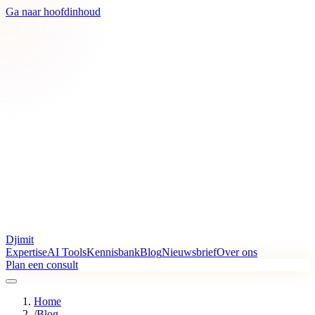
Ga naar hoofdinhoud
Djimit
Expertise
AI Tools
Kennisbank
Blog
Nieuwsbrief
Over ons
Plan een consult
Home
/
Blog