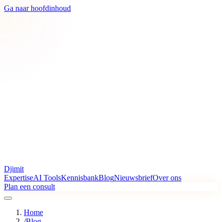
Ga naar hoofdinhoud
Djimit
Expertise
AI Tools
Kennisbank
Blog
Nieuwsbrief
Over ons
Plan een consult
Home
/
Blog