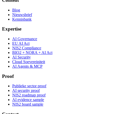
Content
Blog
Nieuwsbrief
Kennisbank
Expertise
AI Governance
EU AI Act
NIS2 Compliance
BIO2 + NORA + AI Act
AI Security
Cloud Soevereiniteit
AI Agents & MCP
Proof
Publieke sector proof
AI security proof
NIS2 roadmap proof
AI evidence sample
NIS2 board sample