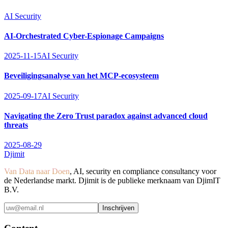
AI Security
AI-Orchestrated Cyber-Espionage Campaigns
2025-11-15
AI Security
Beveiligingsanalyse van het MCP-ecosysteem
2025-09-17
AI Security
Navigating the Zero Trust paradox against advanced cloud
threats
2025-08-29
Djimit
Van Data naar Doen
, AI, security en compliance consultancy voor
de Nederlandse markt. Djimit is de publieke merknaam van DjimIT
B.V.
Inschrijven