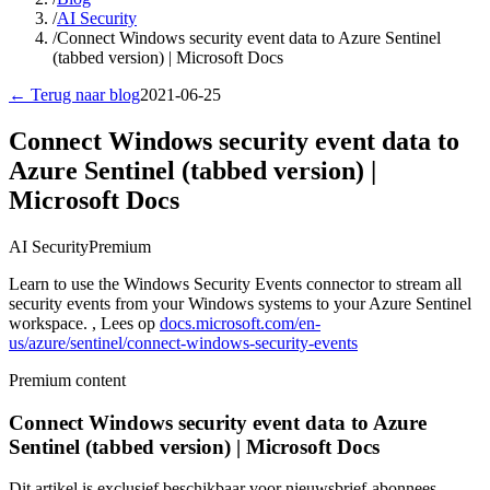
/
AI Security
/
Connect Windows security event data to Azure Sentinel
(tabbed version) | Microsoft Docs
← Terug naar blog
2021-06-25
Connect Windows security event data to
Azure Sentinel (tabbed version) |
Microsoft Docs
AI Security
Premium
Learn to use the Windows Security Events connector to stream all
security events from your Windows systems to your Azure Sentinel
workspace. , Lees op
docs.microsoft.com/en-
us/azure/sentinel/connect-windows-security-events
Premium content
Connect Windows security event data to Azure
Sentinel (tabbed version) | Microsoft Docs
Dit artikel is exclusief beschikbaar voor nieuwsbrief-abonnees.