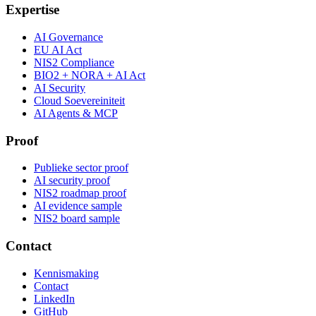
Expertise
AI Governance
EU AI Act
NIS2 Compliance
BIO2 + NORA + AI Act
AI Security
Cloud Soevereiniteit
AI Agents & MCP
Proof
Publieke sector proof
AI security proof
NIS2 roadmap proof
AI evidence sample
NIS2 board sample
Contact
Kennismaking
Contact
LinkedIn
GitHub