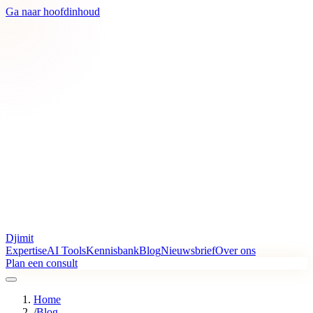
Ga naar hoofdinhoud
Djimit
Expertise
AI Tools
Kennisbank
Blog
Nieuwsbrief
Over ons
Plan een consult
Home
/
Blog