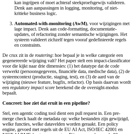
kan ingrijpen of moet achteraf steekproefsgewijs valideren.
Denk aan aanpassingen in logging, monitoring, of niet-
kritieke business logic.
Automated-with-monitoring (AwM)
, voor wijzigingen met
lage impact. Denk aan code-formatting, documentatie-
updates, of refactoring zonder semantische wijzigingen. Het
systeem valideert zichzelf tegen vooraf gedefinieerde regels
en constraints.
De crux zit in de
routering
: hoe bepaal je in welke categorie een
gegenereerde wijziging valt? Het paper stelt een impact-classificator
voor die kijkt naar drie dimensies: (1) het datatype dat de code
verwerkt (persoonsgegevens, financiële data, medische data), (2) de
systeemcontext (productie, staging, test), en (3) de aard van de
wijziging (nieuwe feature, bugfix, refactor). Op basis daarvan wordt
een
regulatory impact score
berekend die de oversight-modus
bepaalt.
Concreet: hoe ziet dat eruit in een pipeline?
Stel, een agentic coding tool dient een pull request in. Een pre-
merge check haalt de metadata op: welke bestanden zijn gewijzigd,
welke functies, welke datavelden worden geraakt. Een policy
engine, gevoed met regels uit de EU AI Act, ISO/IEC 42001 en