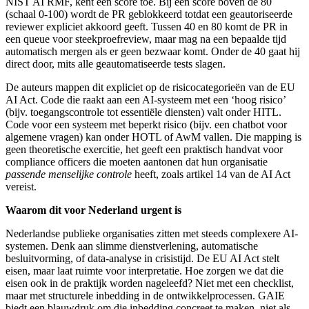
NIST AI RMF, kent een score toe. Bij een score boven de 80
(schaal 0-100) wordt de PR geblokkeerd totdat een geautoriseerde
reviewer expliciet akkoord geeft. Tussen 40 en 80 komt de PR in
een queue voor steekproefreview, maar mag na een bepaalde tijd
automatisch mergen als er geen bezwaar komt. Onder de 40 gaat hij
direct door, mits alle geautomatiseerde tests slagen.
De auteurs mappen dit expliciet op de risicocategorieën van de EU
AI Act. Code die raakt aan een AI-systeem met een ‘hoog risico’
(bijv. toegangscontrole tot essentiële diensten) valt onder HITL.
Code voor een systeem met beperkt risico (bijv. een chatbot voor
algemene vragen) kan onder HOTL of AwM vallen. Die mapping is
geen theoretische exercitie, het geeft een praktisch handvat voor
compliance officers die moeten aantonen dat hun organisatie
passende menselijke controle
heeft, zoals artikel 14 van de AI Act
vereist.
Waarom dit voor Nederland urgent is
Nederlandse publieke organisaties zitten met steeds complexere AI-
systemen. Denk aan slimme dienstverlening, automatische
besluitvorming, of data-analyse in crisistijd. De EU AI Act stelt
eisen, maar laat ruimte voor interpretatie. Hoe zorgen we dat die
eisen ook in de praktijk worden nageleefd? Niet met een checklist,
maar met structurele inbedding in de ontwikkelprocessen. GAIE
biedt een blauwdruk om die inbedding concreet te maken, niet als