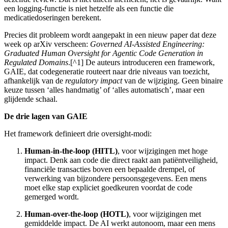
een logging-functie is niet hetzelfe als een functie die
medicatiedoseringen berekent.
Precies dit probleem wordt aangepakt in een nieuw paper dat deze
week op arXiv verscheen:
Governed AI-Assisted Engineering:
Graduated Human Oversight for Agentic Code Generation in
Regulated Domains
.[^1] De auteurs introduceren een framework,
GAIE, dat codegeneratie routeert naar drie niveaus van toezicht,
afhankelijk van de
regulatory impact
van de wijziging. Geen binaire
keuze tussen ‘alles handmatig’ of ‘alles automatisch’, maar een
glijdende schaal.
De drie lagen van GAIE
Het framework definieert drie oversight-modi:
Human-in-the-loop (HITL)
, voor wijzigingen met hoge
impact. Denk aan code die direct raakt aan patiëntveiligheid,
financiële transacties boven een bepaalde drempel, of
verwerking van bijzondere persoonsgegevens. Een mens
moet elke stap expliciet goedkeuren voordat de code
gemerged wordt.
Human-over-the-loop (HOTL)
, voor wijzigingen met
gemiddelde impact. De AI werkt autonoom, maar een mens