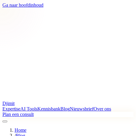
Ga naar hoofdinhoud
Djimit
Expertise
AI Tools
Kennisbank
Blog
Nieuwsbrief
Over ons
Plan een consult
Home
/
Blog