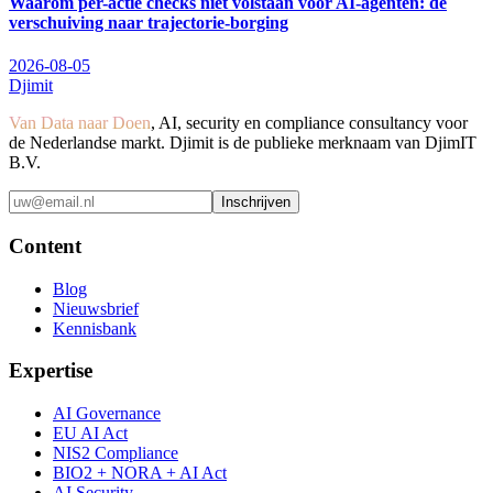
Waarom per-actie checks niet volstaan voor AI-agenten: de
verschuiving naar trajectorie-borging
2026-08-05
Djimit
Van Data naar Doen
, AI, security en compliance consultancy voor
de Nederlandse markt. Djimit is de publieke merknaam van DjimIT
B.V.
Inschrijven
Content
Blog
Nieuwsbrief
Kennisbank
Expertise
AI Governance
EU AI Act
NIS2 Compliance
BIO2 + NORA + AI Act
AI Security