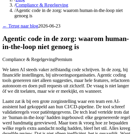
/
Compliance & Regelgeving
/
Agentic code in de zorg: waarom human-in-the-loop niet
genoeg is
← Terug naar blog
2026-06-23
Agentic code in de zorg: waarom human-
in-the-loop niet genoeg is
Compliance & Regelgeving
Premium
We laten AI steeds vaker zelfstandig code schrijven. In de zorg, bij
financiële instellingen, bij uitvoeringsorganisaties. Agentic coding
tools genereren niet alleen suggesties, maar hele features, refactoren
autonoom en doen pull requests uit zichzelf. De vraag is niet langer
óf we dit toelaten, maar wie er meekijkt, en wanneer.
Laatst zat ik bij een grote zorginstelling waar een team een AI-
assistent had gekoppeld aan hun CI/CD-pipeline. De tool schreef
validatieregels voor patiëntgegevens. De tech lead vertelde trots dat
ze ‘human-in-the-loop’ hadden ingebouwd: elke gegenereerde regel
werd handmatig gereviewed. Maar toen ik vroeg hoe ze bepaalden
wélke regels extra aandacht nodig hadden, bleef het stil. Alles kreeg
dezelfde review. Dat is niet alleen inefficiënt, het is gevaarlijk. Want