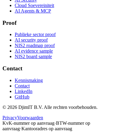
Cloud Soevereiniteit
AI Agents & MCP
Proof
Publieke sector proof
AI security proof
NIS2 roadmap proof
AI evidence sample
NIS2 board sample
Contact
Kennismaking
Contact
LinkedIn
GitHub
©
2026
DjimIT B.V. Alle rechten voorbehouden.
Privacy
Voorwaarden
KvK-nummer op aanvraag
·
BTW-nummer op
aanvraag
·
Kantooradres op aanvraag