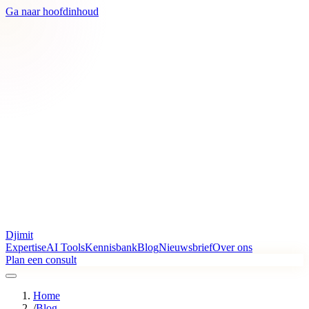
Ga naar hoofdinhoud
Djimit
Expertise
AI Tools
Kennisbank
Blog
Nieuwsbrief
Over ons
Plan een consult
Home
/
Blog