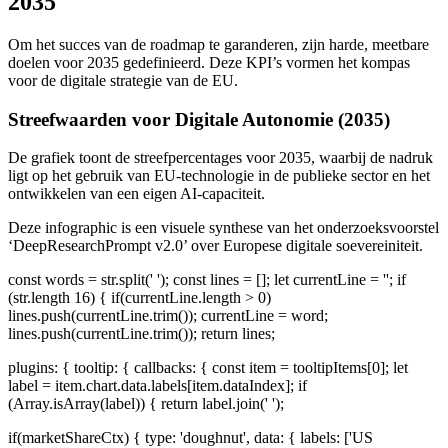
2035
Om het succes van de roadmap te garanderen, zijn harde, meetbare
doelen voor 2035 gedefinieerd. Deze KPI’s vormen het kompas
voor de digitale strategie van de EU.
Streefwaarden voor Digitale Autonomie (2035)
De grafiek toont de streefpercentages voor 2035, waarbij de nadruk
ligt op het gebruik van EU-technologie in de publieke sector en het
ontwikkelen van een eigen AI-capaciteit.
Deze infographic is een visuele synthese van het onderzoeksvoorstel
‘DeepResearchPrompt v2.0’ over Europese digitale soevereiniteit.
const words = str.split(' '); const lines = []; let currentLine = ''; if
(str.length 16) { if(currentLine.length > 0)
lines.push(currentLine.trim()); currentLine = word;
lines.push(currentLine.trim()); return lines;
plugins: { tooltip: { callbacks: { const item = tooltipItems[0]; let
label = item.chart.data.labels[item.dataIndex]; if
(Array.isArray(label)) { return label.join(' ');
if(marketShareCtx) { type: 'doughnut', data: { labels: ['US