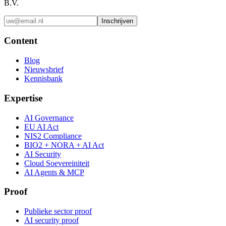
B.V.
Inschrijven
Content
Blog
Nieuwsbrief
Kennisbank
Expertise
AI Governance
EU AI Act
NIS2 Compliance
BIO2 + NORA + AI Act
AI Security
Cloud Soevereiniteit
AI Agents & MCP
Proof
Publieke sector proof
AI security proof