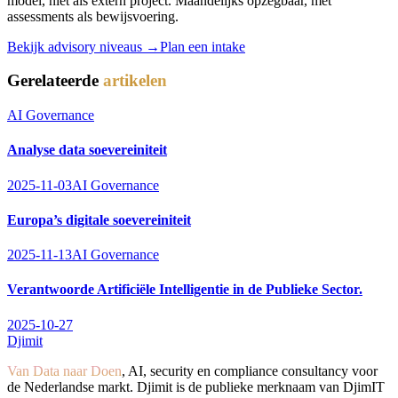
model, niet als extern project. Maandelijks opzegbaar, met
assessments als bewijsvoering.
Bekijk advisory niveaus →
Plan een intake
Gerelateerde
artikelen
AI Governance
Analyse data soevereiniteit
2025-11-03
AI Governance
Europa’s digitale soevereiniteit
2025-11-13
AI Governance
Verantwoorde Artificiële Intelligentie in de Publieke Sector.
2025-10-27
Djimit
Van Data naar Doen
, AI, security en compliance consultancy voor
de Nederlandse markt. Djimit is de publieke merknaam van DjimIT