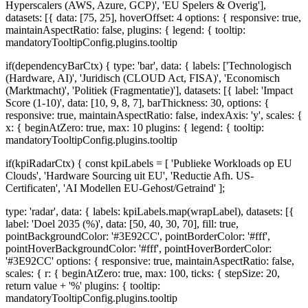
Hyperscalers (AWS, Azure, GCP)', 'EU Spelers & Overig'],
datasets: [{ data: [75, 25], hoverOffset: 4 options: { responsive: true,
maintainAspectRatio: false, plugins: { legend: { tooltip:
mandatoryTooltipConfig.plugins.tooltip
if(dependencyBarCtx) { type: 'bar', data: { labels: ['Technologisch
(Hardware, AI)', 'Juridisch (CLOUD Act, FISA)', 'Economisch
(Marktmacht)', 'Politiek (Fragmentatie)'], datasets: [{ label: 'Impact
Score (1-10)', data: [10, 9, 8, 7], barThickness: 30, options: {
responsive: true, maintainAspectRatio: false, indexAxis: 'y', scales: {
x: { beginAtZero: true, max: 10 plugins: { legend: { tooltip:
mandatoryTooltipConfig.plugins.tooltip
if(kpiRadarCtx) { const kpiLabels = [ 'Publieke Workloads op EU
Clouds', 'Hardware Sourcing uit EU', 'Reductie Afh. US-
Certificaten', 'AI Modellen EU-Gehost/Getraind' ];
type: 'radar', data: { labels: kpiLabels.map(wrapLabel), datasets: [{
label: 'Doel 2035 (%)', data: [50, 40, 30, 70], fill: true,
pointBackgroundColor: '#3E92CC', pointBorderColor: '#fff',
pointHoverBackgroundColor: '#fff', pointHoverBorderColor:
'#3E92CC' options: { responsive: true, maintainAspectRatio: false,
scales: { r: { beginAtZero: true, max: 100, ticks: { stepSize: 20,
return value + '%' plugins: { tooltip:
mandatoryTooltipConfig.plugins.tooltip