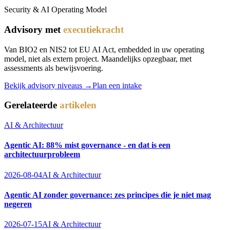
Security & AI Operating Model
Advisory met
executiekracht
Van BIO2 en NIS2 tot EU AI Act, embedded in uw operating
model, niet als extern project. Maandelijks opzegbaar, met
assessments als bewijsvoering.
Bekijk advisory niveaus →
Plan een intake
Gerelateerde
artikelen
AI & Architectuur
Agentic AI: 88% mist governance - en dat is een
architectuurprobleem
2026-08-04
AI & Architectuur
Agentic AI zonder governance: zes principes die je niet mag
negeren
2026-07-15
AI & Architectuur