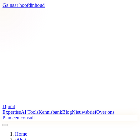
Ga naar hoofdinhoud
Djimit
Expertise
AI Tools
Kennisbank
Blog
Nieuwsbrief
Over ons
Plan een consult
Home
/
Blog