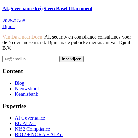
AI-governance krijgt een Basel III-moment
2026-07-08
Djimit
Van Data naar Doen
, AI, security en compliance consultancy voor
de Nederlandse markt. Djimit is de publieke merknaam van DjimIT
B.V.
Inschrijven
Content
Blog
Nieuwsbrief
Kennisbank
Expertise
AI Governance
EU AI Act
NIS2 Compliance
BIO2 + NORA + AI Act