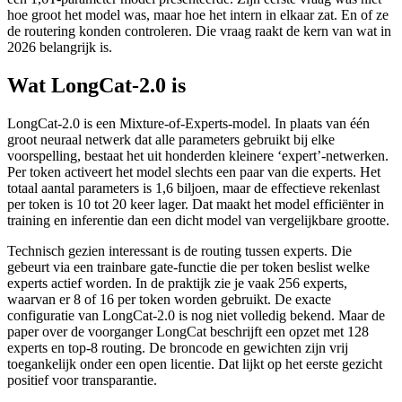
hoe groot het model was, maar hoe het intern in elkaar zat. En of ze
de routering konden controleren. Die vraag raakt de kern van wat in
2026 belangrijk is.
Wat LongCat-2.0 is
LongCat-2.0 is een Mixture-of-Experts-model. In plaats van één
groot neuraal netwerk dat alle parameters gebruikt bij elke
voorspelling, bestaat het uit honderden kleinere ‘expert’-netwerken.
Per token activeert het model slechts een paar van die experts. Het
totaal aantal parameters is 1,6 biljoen, maar de effectieve rekenlast
per token is 10 tot 20 keer lager. Dat maakt het model efficiënter in
training en inferentie dan een dicht model van vergelijkbare grootte.
Technisch gezien interessant is de routing tussen experts. Die
gebeurt via een trainbare gate-functie die per token beslist welke
experts actief worden. In de praktijk zie je vaak 256 experts,
waarvan er 8 of 16 per token worden gebruikt. De exacte
configuratie van LongCat-2.0 is nog niet volledig bekend. Maar de
paper over de voorganger LongCat beschrijft een opzet met 128
experts en top-8 routing. De broncode en gewichten zijn vrij
toegankelijk onder een open licentie. Dat lijkt op het eerste gezicht
positief voor transparantie.