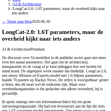
/
AI & Architectuur
/
LongCat-2.0: 1.6T parameters, maar de overheid kijkt naar
iets anders
← Terug naar blog
2026-06-30
LongCat-2.0: 1.6T parameters, maar de
overheid kijkt naar iets anders
AI & Architectuur
Premium
De discussie over AI-modellen in de publieke sector gaat niet meer
over het aantal parameters. Het gaat om de architectuur,
transparantie en de vraag of je kunt uitleggen hoe een besluit tot
stand komt. De afgelopen week maakte dat duidelijk. LongCat-2.0,
een nieuw Mixture-of-Experts-model met 1,6 biljoen parameters,
haalde 76 punten op Hacker News. De reflex is voorspelbaar: groter
is beter, dus dit moet wel de toekomst zijn. Maar voor
overheidsorganisaties is die gedachte niet alleen verouderd, hij is
gevaarlijk.
Ik sprak onlangs met een informatiearchitect bij een grote
uitvoeringsorganisatie. Hij had een leverancier aan de lijn die trots
een 1,6T-parameter model presenteerde. Zijn eerste vraag was niet