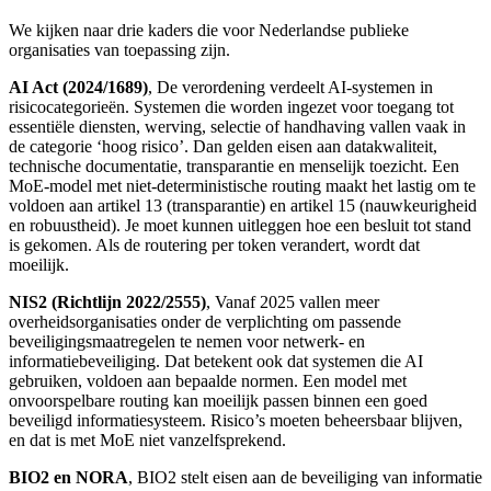
We kijken naar drie kaders die voor Nederlandse publieke
organisaties van toepassing zijn.
AI Act (2024/1689)
, De verordening verdeelt AI-systemen in
risicocategorieën. Systemen die worden ingezet voor toegang tot
essentiële diensten, werving, selectie of handhaving vallen vaak in
de categorie ‘hoog risico’. Dan gelden eisen aan datakwaliteit,
technische documentatie, transparantie en menselijk toezicht. Een
MoE-model met niet-deterministische routing maakt het lastig om te
voldoen aan artikel 13 (transparantie) en artikel 15 (nauwkeurigheid
en robuustheid). Je moet kunnen uitleggen hoe een besluit tot stand
is gekomen. Als de routering per token verandert, wordt dat
moeilijk.
NIS2 (Richtlijn 2022/2555)
, Vanaf 2025 vallen meer
overheidsorganisaties onder de verplichting om passende
beveiligingsmaatregelen te nemen voor netwerk- en
informatiebeveiliging. Dat betekent ook dat systemen die AI
gebruiken, voldoen aan bepaalde normen. Een model met
onvoorspelbare routing kan moeilijk passen binnen een goed
beveiligd informatiesysteem. Risico’s moeten beheersbaar blijven,
en dat is met MoE niet vanzelfsprekend.
BIO2 en NORA
, BIO2 stelt eisen aan de beveiliging van informatie