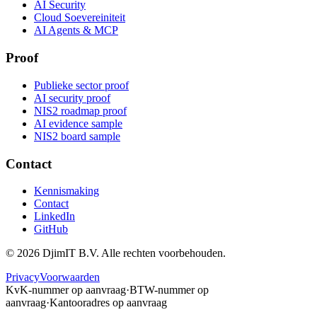
AI Security
Cloud Soevereiniteit
AI Agents & MCP
Proof
Publieke sector proof
AI security proof
NIS2 roadmap proof
AI evidence sample
NIS2 board sample
Contact
Kennismaking
Contact
LinkedIn
GitHub
©
2026
DjimIT B.V. Alle rechten voorbehouden.
Privacy
Voorwaarden
KvK-nummer op aanvraag
·
BTW-nummer op
aanvraag
·
Kantooradres op aanvraag