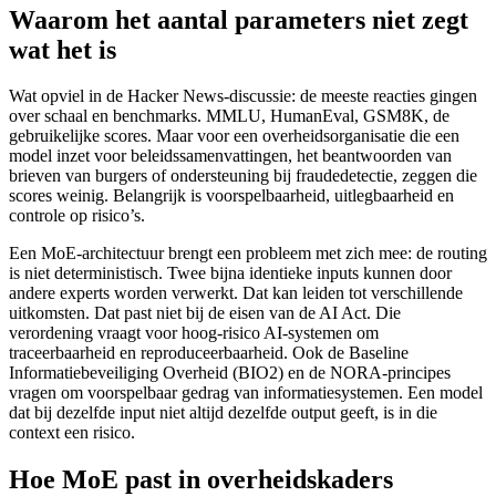
Waarom het aantal parameters niet zegt
wat het is
Wat opviel in de Hacker News-discussie: de meeste reacties gingen
over schaal en benchmarks. MMLU, HumanEval, GSM8K, de
gebruikelijke scores. Maar voor een overheidsorganisatie die een
model inzet voor beleidssamenvattingen, het beantwoorden van
brieven van burgers of ondersteuning bij fraudedetectie, zeggen die
scores weinig. Belangrijk is voorspelbaarheid, uitlegbaarheid en
controle op risico’s.
Een MoE-architectuur brengt een probleem met zich mee: de routing
is niet deterministisch. Twee bijna identieke inputs kunnen door
andere experts worden verwerkt. Dat kan leiden tot verschillende
uitkomsten. Dat past niet bij de eisen van de AI Act. Die
verordening vraagt voor hoog-risico AI-systemen om
traceerbaarheid en reproduceerbaarheid. Ook de Baseline
Informatiebeveiliging Overheid (BIO2) en de NORA-principes
vragen om voorspelbaar gedrag van informatiesystemen. Een model
dat bij dezelfde input niet altijd dezelfde output geeft, is in die
context een risico.
Hoe MoE past in overheidskaders