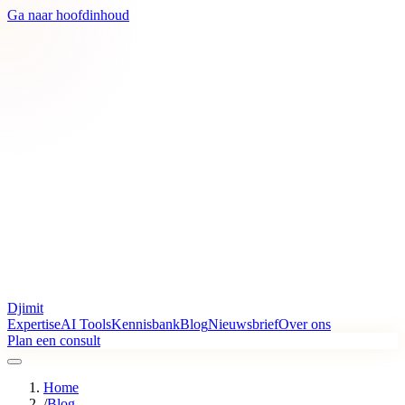
Ga naar hoofdinhoud
Djimit
Expertise
AI Tools
Kennisbank
Blog
Nieuwsbrief
Over ons
Plan een consult
Home
/
Blog