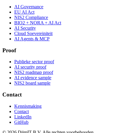
AI Governance
EU AI Act
NIS2 Compliance
BIO2 + NORA + AI Act
AI Security
Cloud Soevereiniteit
AI Agents & MCP
Proof
Publieke sector proof
AI security proof
NIS2 roadmap proof
AI evidence sample
NIS2 board sample
Contact
Kennismaking
Contact
LinkedIn
GitHub
©
2026
DjimIT B.V. Alle rechten voorbehouden.