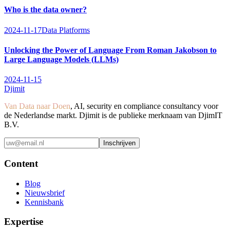
Who is the data owner?
2024-11-17
Data Platforms
Unlocking the Power of Language From Roman Jakobson to
Large Language Models (LLMs)
2024-11-15
Djimit
Van Data naar Doen
, AI, security en compliance consultancy voor
de Nederlandse markt. Djimit is de publieke merknaam van DjimIT
B.V.
Inschrijven
Content
Blog
Nieuwsbrief
Kennisbank
Expertise