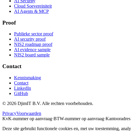
AI Security
Cloud Soevereiniteit
AI Agents & MCP
Proof
Publieke sector proof
AI security proof
NIS2 roadmap proof
AI evidence sample
NIS2 board sample
Contact
Kennismaking
Contact
LinkedIn
GitHub
©
2026
DjimIT B.V. Alle rechten voorbehouden.
Privacy
Voorwaarden
KvK-nummer op aanvraag
·
BTW-nummer op aanvraag
·
Kantooradres
Deze site gebruikt functionele cookies en, met uw toestemming, analy