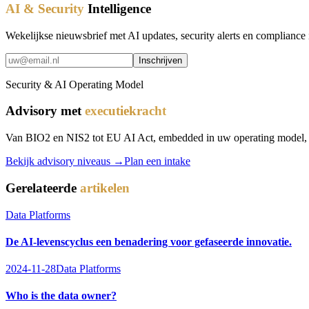
AI & Security
Intelligence
Wekelijkse nieuwsbrief met AI updates, security alerts en compliance 
Inschrijven
Security & AI Operating Model
Advisory met
executiekracht
Van BIO2 en NIS2 tot EU AI Act, embedded in uw operating model, nie
Bekijk advisory niveaus →
Plan een intake
Gerelateerde
artikelen
Data Platforms
De AI-levenscyclus een benadering voor gefaseerde innovatie.
2024-11-28
Data Platforms
Who is the data owner?