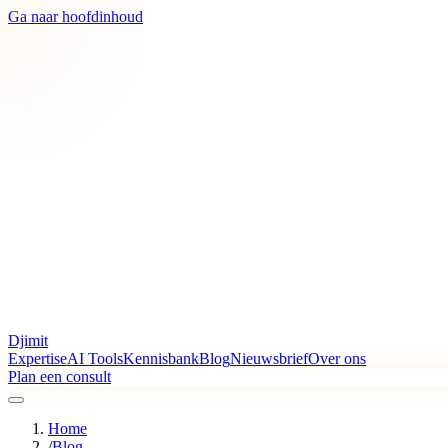
Ga naar hoofdinhoud
Djimit
Expertise
AI Tools
Kennisbank
Blog
Nieuwsbrief
Over ons
Plan een consult
Home
/
Blog