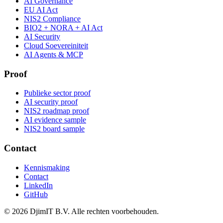
AI Governance
EU AI Act
NIS2 Compliance
BIO2 + NORA + AI Act
AI Security
Cloud Soevereiniteit
AI Agents & MCP
Proof
Publieke sector proof
AI security proof
NIS2 roadmap proof
AI evidence sample
NIS2 board sample
Contact
Kennismaking
Contact
LinkedIn
GitHub
©
2026
DjimIT B.V. Alle rechten voorbehouden.