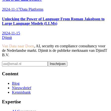
2024-11-17
Data Platforms
Unlocking the Power of Language From Roman Jakobson to
Large Language Models (LLMs)
2024-11-15
Djimit
Van Data naar Doen
, AI, security en compliance consultancy voor
de Nederlandse markt. Djimit is de publieke merknaam van DjimIT
B.V.
Inschrijven
Content
Blog
Nieuwsbrief
Kennisbank
Expertise