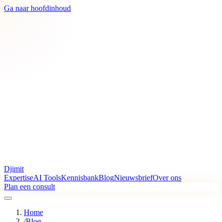
Ga naar hoofdinhoud
Djimit
Expertise
AI Tools
Kennisbank
Blog
Nieuwsbrief
Over ons
Plan een consult
Home
/
Blog