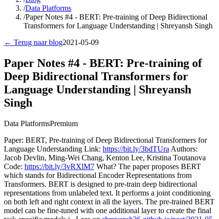
/
Data Platforms
/
Paper Notes #4 - BERT: Pre-training of Deep Bidirectional
Transformers for Language Understanding | Shreyansh Singh
← Terug naar blog
2021-05-09
Paper Notes #4 - BERT: Pre-training of
Deep Bidirectional Transformers for
Language Understanding | Shreyansh
Singh
Data Platforms
Premium
Paper: BERT, Pre-training of Deep Bidirectional Transformers for
Language Understanding Link:
https://bit.ly/3bdTUra
Authors:
Jacob Devlin, Ming-Wei Chang, Kenton Lee, Kristina Toutanova
Code:
https://bit.ly/3vRXlM7
What? The paper proposes BERT
which stands for Bidirectional Encoder Representations from
Transformers. BERT is designed to pre-train deep bidirectional
representations from unlabeled text. It performs a joint conditioning
on both left and right context in all the layers. The pre-trained BERT
model can be fine-tuned with one additional layer to create the final