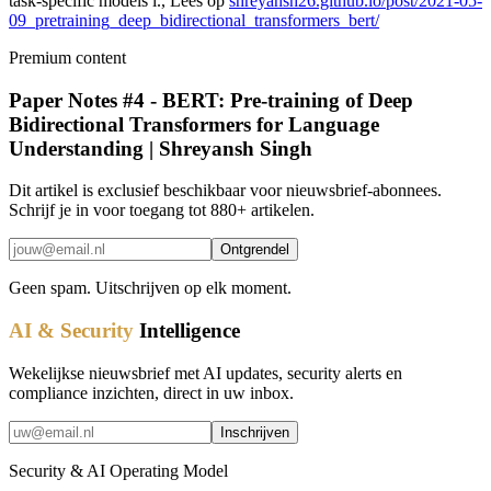
task-specific models i., Lees op
shreyansh26.github.io/post/2021-05-
09_pretraining_deep_bidirectional_transformers_bert/
Premium content
Paper Notes #4 - BERT: Pre-training of Deep
Bidirectional Transformers for Language
Understanding | Shreyansh Singh
Dit artikel is exclusief beschikbaar voor nieuwsbrief-abonnees.
Schrijf je in voor toegang tot 880+ artikelen.
Ontgrendel
Geen spam. Uitschrijven op elk moment.
AI & Security
Intelligence
Wekelijkse nieuwsbrief met AI updates, security alerts en
compliance inzichten, direct in uw inbox.
Inschrijven
Security & AI Operating Model