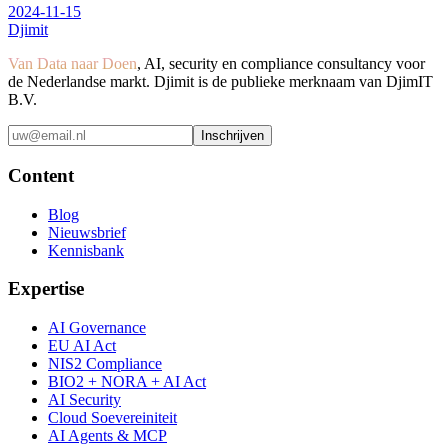
2024-11-15
Djimit
Van Data naar Doen
, AI, security en compliance consultancy voor
de Nederlandse markt. Djimit is de publieke merknaam van DjimIT
B.V.
Inschrijven
Content
Blog
Nieuwsbrief
Kennisbank
Expertise
AI Governance
EU AI Act
NIS2 Compliance
BIO2 + NORA + AI Act
AI Security
Cloud Soevereiniteit
AI Agents & MCP