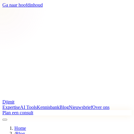
Ga naar hoofdinhoud
Djimit
Expertise
AI Tools
Kennisbank
Blog
Nieuwsbrief
Over ons
Plan een consult
Home
/
Blog