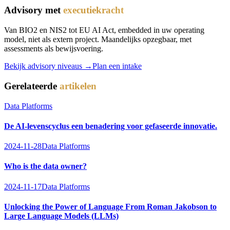
Advisory met
executiekracht
Van BIO2 en NIS2 tot EU AI Act, embedded in uw operating
model, niet als extern project. Maandelijks opzegbaar, met
assessments als bewijsvoering.
Bekijk advisory niveaus →
Plan een intake
Gerelateerde
artikelen
Data Platforms
De AI-levenscyclus een benadering voor gefaseerde innovatie.
2024-11-28
Data Platforms
Who is the data owner?
2024-11-17
Data Platforms
Unlocking the Power of Language From Roman Jakobson to
Large Language Models (LLMs)