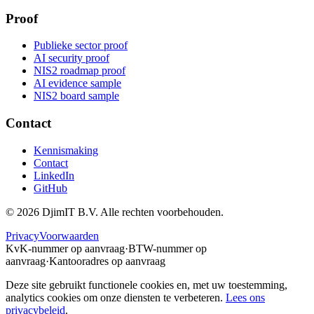
Proof
Publieke sector proof
AI security proof
NIS2 roadmap proof
AI evidence sample
NIS2 board sample
Contact
Kennismaking
Contact
LinkedIn
GitHub
©
2026
DjimIT B.V. Alle rechten voorbehouden.
Privacy
Voorwaarden
KvK-nummer op aanvraag
·
BTW-nummer op
aanvraag
·
Kantooradres op aanvraag
Deze site gebruikt functionele cookies en, met uw toestemming,
analytics cookies om onze diensten te verbeteren.
Lees ons
privacybeleid
.