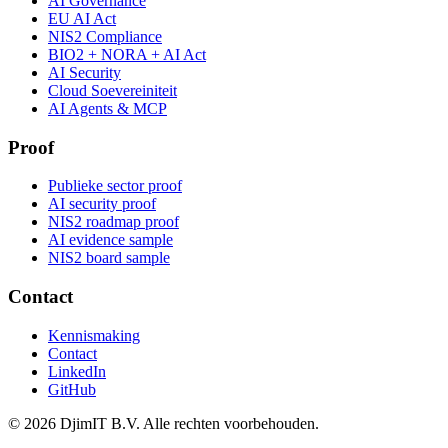
AI Governance
EU AI Act
NIS2 Compliance
BIO2 + NORA + AI Act
AI Security
Cloud Soevereiniteit
AI Agents & MCP
Proof
Publieke sector proof
AI security proof
NIS2 roadmap proof
AI evidence sample
NIS2 board sample
Contact
Kennismaking
Contact
LinkedIn
GitHub
©
2026
DjimIT B.V. Alle rechten voorbehouden.