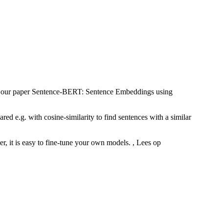
d in our paper Sentence-BERT: Sentence Embeddings using
 e.g. with cosine-similarity to find sentences with a similar
r, it is easy to fine-tune your own models. , Lees op