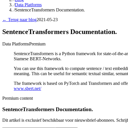
/
Data Platforms
/
SentenceTransformers Documentation.
← Terug naar blog
2021-05-23
SentenceTransformers Documentation.
Data Platforms
Premium
SentenceTransformers is a Python framework for state-of-the-a
Siamese BERT-Networks.
You can use this framework to compute sentence / text embeddi
meaning. This can be useful for semantic textual similar, seman
The framework is based on PyTorch and Transformers and offers a
www.sbert.net/
Premium content
SentenceTransformers Documentation.
Dit artikel is exclusief beschikbaar voor nieuwsbrief-abonnees. Schrijf