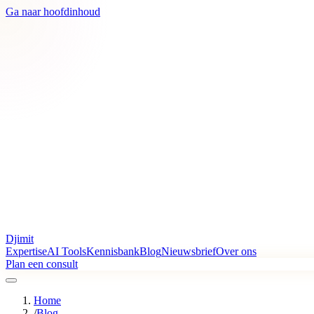
Ga naar hoofdinhoud
Djimit
Expertise
AI Tools
Kennisbank
Blog
Nieuwsbrief
Over ons
Plan een consult
Home
/
Blog