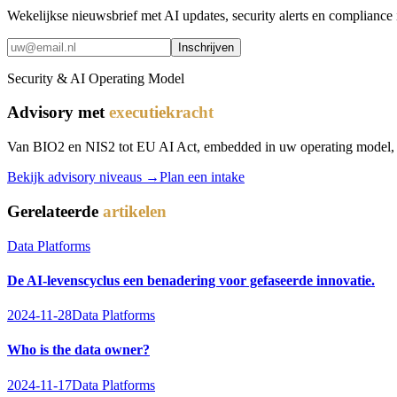
Wekelijkse nieuwsbrief met AI updates, security alerts en compliance 
Inschrijven
Security & AI Operating Model
Advisory met
executiekracht
Van BIO2 en NIS2 tot EU AI Act, embedded in uw operating model, nie
Bekijk advisory niveaus →
Plan een intake
Gerelateerde
artikelen
Data Platforms
De AI-levenscyclus een benadering voor gefaseerde innovatie.
2024-11-28
Data Platforms
Who is the data owner?
2024-11-17
Data Platforms