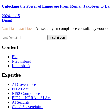
Unlocking the Power of Language From Roman Jakobson to L
2024-11-15
Djimit
Van Data naar Doen
, AI, security en compliance consultancy voor d
Inschrijven
Content
Blog
Nieuwsbrief
Kennisbank
Expertise
AI Governance
EU AI Act
NIS2 Compliance
BIO2 + NORA + AI Act
AI Security
Cloud Soevereiniteit