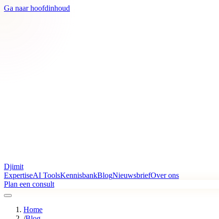
Ga naar hoofdinhoud
Djimit
Expertise
AI Tools
Kennisbank
Blog
Nieuwsbrief
Over ons
Plan een consult
Home
/
Blog