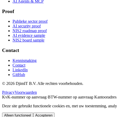
AI Agents & MCP
Proof
Publieke sector proof
AI security proof
NIS2 roadmap proof
AI evidence sample
NIS2 board sample
Contact
Kennismaking
Contact
LinkedIn
GitHub
©
2026
DjimIT B.V. Alle rechten voorbehouden.
Privacy
Voorwaarden
KvK-nummer op aanvraag
·
BTW-nummer op aanvraag
·
Kantooradres
Deze site gebruikt functionele cookies en, met uw toestemming, analy
Alleen functioneel
Accepteren