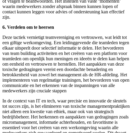
of vragen te beantwoorden. Het instellen van vaste ‘momenten’
waarin medewerkers zonder afspraak binnen kunnen lopen of
contact kunnen leggen voor advies of ondersteuning kan effectief
zijn.
6. Verdelen om te heersen
Deze tactiek vernietigt teamvereniging en vertrouwen, wat leidt tot
een giftige werkomgeving. Een leidinggevende die teamleden tegen
elkaar uitspeelt door selectief informatie te delen. Het bevorderen
van team building activiteiten en het creëren van een platform voor
teamleden om openlijk hun meningen en ideeën te delen kan helpen
om eenheid en vertrouwen te herstellen. Het aanpakken van deze
toxische gedragingen vereist een doordachte benadering en
betrokkenheid van zowel het management als de HR-afdeling. Het
implementeren van regelmatige trainingen, het bevorderen van open
communicatie en het erkennen van de inspanningen van alle
medewerkers zijn cruciale stappen
In de context van IT en tech, waar precisie en innovatie de sleutels
tot succes zijn, is het elimineren van toxische managementpraktijken
niet alleen een kwestie van ethiek, maar ook van strategisch
bedrijfsbeheer. Het herkennen en aanpakken van gedragingen zoals
micromanagement, informatie achterhouden, en favoritisme is
essentieel voor het creëren van een werkomgeving waarin alle
medewerkers zich gewaardeerd en gemotiveerd voelen. Dit draagt