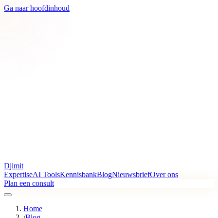
Ga naar hoofdinhoud
Djimit
Expertise
AI Tools
Kennisbank
Blog
Nieuwsbrief
Over ons
Plan een consult
Home
/
Blog