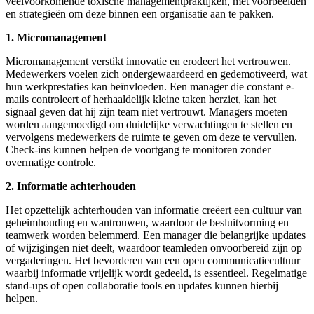
veelvoorkomende toxische managementpraktijken, met voorbeelden
en strategieën om deze binnen een organisatie aan te pakken.
1. Micromanagement
Micromanagement verstikt innovatie en erodeert het vertrouwen.
Medewerkers voelen zich ondergewaardeerd en gedemotiveerd, wat
hun werkprestaties kan beïnvloeden. Een manager die constant e-
mails controleert of herhaaldelijk kleine taken herziet, kan het
signaal geven dat hij zijn team niet vertrouwt. Managers moeten
worden aangemoedigd om duidelijke verwachtingen te stellen en
vervolgens medewerkers de ruimte te geven om deze te vervullen.
Check-ins kunnen helpen de voortgang te monitoren zonder
overmatige controle.
2. Informatie achterhouden
Het opzettelijk achterhouden van informatie creëert een cultuur van
geheimhouding en wantrouwen, waardoor de besluitvorming en
teamwerk worden belemmerd. Een manager die belangrijke updates
of wijzigingen niet deelt, waardoor teamleden onvoorbereid zijn op
vergaderingen. Het bevorderen van een open communicatiecultuur
waarbij informatie vrijelijk wordt gedeeld, is essentieel. Regelmatige
stand-ups of open collaboratie tools en updates kunnen hierbij
helpen.