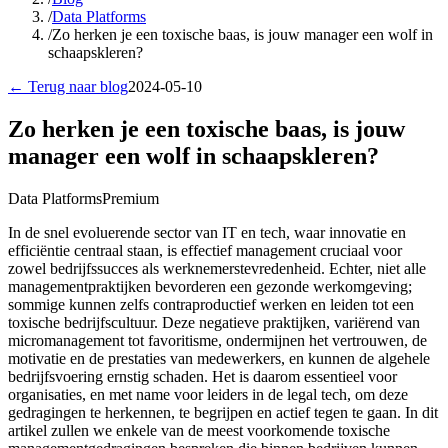
/
Data Platforms
/
Zo herken je een toxische baas, is jouw manager een wolf in
schaapskleren?
← Terug naar blog
2024-05-10
Zo herken je een toxische baas, is jouw
manager een wolf in schaapskleren?
Data Platforms
Premium
In de snel evoluerende sector van IT en tech, waar innovatie en
efficiëntie centraal staan, is effectief management cruciaal voor
zowel bedrijfssucces als werknemerstevredenheid. Echter, niet alle
managementpraktijken bevorderen een gezonde werkomgeving;
sommige kunnen zelfs contraproductief werken en leiden tot een
toxische bedrijfscultuur. Deze negatieve praktijken, variërend van
micromanagement tot favoritisme, ondermijnen het vertrouwen, de
motivatie en de prestaties van medewerkers, en kunnen de algehele
bedrijfsvoering ernstig schaden. Het is daarom essentieel voor
organisaties, en met name voor leiders in de legal tech, om deze
gedragingen te herkennen, te begrijpen en actief tegen te gaan. In dit
artikel zullen we enkele van de meest voorkomende toxische