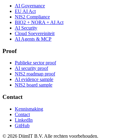
AI Governance
EU AI Act
NIS2 Compliance
BIO2 + NORA + AI Act
AI Security
Cloud Soevereiniteit
AI Agents & MCP
Proof
Publieke sector proof
AI security proof
NIS2 roadmap proof
AI evidence sample
NIS2 board sample
Contact
Kennismaking
Contact
LinkedIn
GitHub
©
2026
DjimIT B.V. Alle rechten voorbehouden.