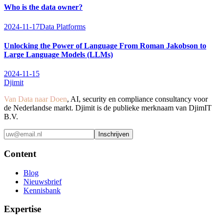
Who is the data owner?
2024-11-17
Data Platforms
Unlocking the Power of Language From Roman Jakobson to
Large Language Models (LLMs)
2024-11-15
Djimit
Van Data naar Doen
, AI, security en compliance consultancy voor
de Nederlandse markt. Djimit is de publieke merknaam van DjimIT
B.V.
Inschrijven
Content
Blog
Nieuwsbrief
Kennisbank
Expertise