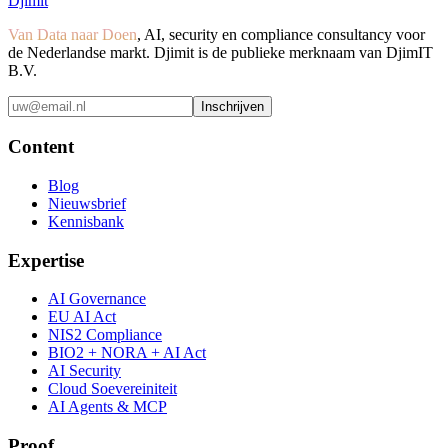
Djimit
Van Data naar Doen
, AI, security en compliance consultancy voor
de Nederlandse markt. Djimit is de publieke merknaam van DjimIT
B.V.
Inschrijven
Content
Blog
Nieuwsbrief
Kennisbank
Expertise
AI Governance
EU AI Act
NIS2 Compliance
BIO2 + NORA + AI Act
AI Security
Cloud Soevereiniteit
AI Agents & MCP
Proof