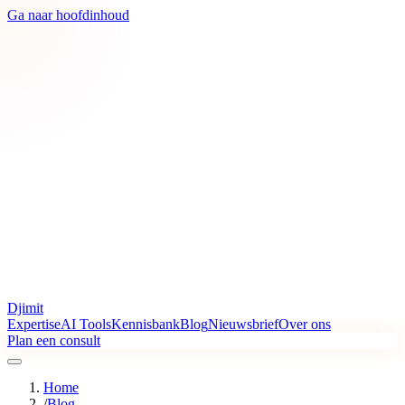
Ga naar hoofdinhoud
Djimit
Expertise
AI Tools
Kennisbank
Blog
Nieuwsbrief
Over ons
Plan een consult
Home
/
Blog