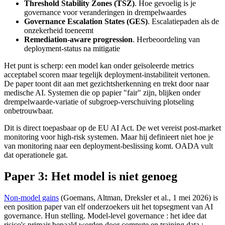
Threshold Stability Zones (TSZ)
. Hoe gevoelig is je
governance voor veranderingen in drempelwaardes
Governance Escalation States (GES)
. Escalatiepaden als de
onzekerheid toeneemt
Remediation-aware progression
. Herbeoordeling van
deployment-status na mitigatie
Het punt is scherp: een model kan onder geïsoleerde metrics
acceptabel scoren maar tegelijk deployment-instabiliteit vertonen.
De paper toont dit aan met gezichtsherkenning en trekt door naar
medische AI. Systemen die op papier "fair" zijn, blijken onder
drempelwaarde-variatie of subgroep-verschuiving plotseling
onbetrouwbaar.
Dit is direct toepasbaar op de EU AI Act. De wet vereist post-market
monitoring voor high-risk systemen. Maar hij definieert niet hoe je
van monitoring naar een deployment-beslissing komt. OADA vult
dat operationele gat.
Paper 3: Het model is niet genoeg
Non-model gains
(Goemans, Altman, Dreksler et al., 1 mei 2026) is
een position paper van elf onderzoekers uit het topsegment van AI
governance. Hun stelling. Model-level governance : het idee dat
risico's primair bepaald worden door compute en training data :