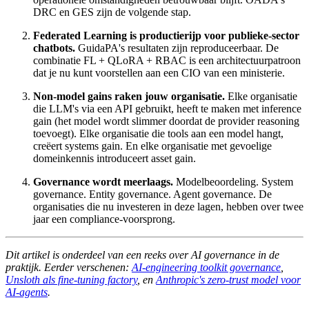
DRC en GES zijn de volgende stap.
Federated Learning is productierijp voor publieke-sector
chatbots.
GuidaPA's resultaten zijn reproduceerbaar. De
combinatie FL + QLoRA + RBAC is een architectuurpatroon
dat je nu kunt voorstellen aan een CIO van een ministerie.
Non-model gains raken jouw organisatie.
Elke organisatie
die LLM's via een API gebruikt, heeft te maken met inference
gain (het model wordt slimmer doordat de provider reasoning
toevoegt). Elke organisatie die tools aan een model hangt,
creëert systems gain. En elke organisatie met gevoelige
domeinkennis introduceert asset gain.
Governance wordt meerlaags.
Modelbeoordeling. System
governance. Entity governance. Agent governance. De
organisaties die nu investeren in deze lagen, hebben over twee
jaar een compliance-voorsprong.
Dit artikel is onderdeel van een reeks over AI governance in de
praktijk. Eerder verschenen:
AI-engineering toolkit governance
,
Unsloth als fine-tuning factory
, en
Anthropic's zero-trust model voor
AI-agents
.