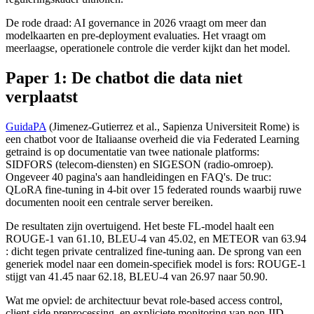
De rode draad: AI governance in 2026 vraagt om meer dan
modelkaarten en pre-deployment evaluaties. Het vraagt om
meerlaagse, operationele controle die verder kijkt dan het model.
Paper 1: De chatbot die data niet
verplaatst
GuidaPA
(Jimenez-Gutierrez et al., Sapienza Universiteit Rome) is
een chatbot voor de Italiaanse overheid die via Federated Learning
getraind is op documentatie van twee nationale platforms:
SIDFORS (telecom-diensten) en SIGESON (radio-omroep).
Ongeveer 40 pagina's aan handleidingen en FAQ's. De truc:
QLoRA fine-tuning in 4-bit over 15 federated rounds waarbij ruwe
documenten nooit een centrale server bereiken.
De resultaten zijn overtuigend. Het beste FL-model haalt een
ROUGE-1 van 61.10, BLEU-4 van 45.02, en METEOR van 63.94
: dicht tegen private centralized fine-tuning aan. De sprong van een
generiek model naar een domein-specifiek model is fors: ROUGE-1
stijgt van 41.45 naar 62.18, BLEU-4 van 26.97 naar 50.90.
Wat me opviel: de architectuur bevat role-based access control,
client-side preprocessing, en expliciete monitoring van non-IID