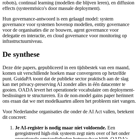
robots), continual learning (modellen die blijven leren), en diffusion
effects (systeemrisico's door massale deployment).
Hun governance-antwoord is een gelaagd model: system
governance voor systemen bovenop modellen, entity governance
voor de organisaties die ze bouwen, agent governance voor
delegatie en interactie, en cloud governance voor monitoring op
infrastructuurniveau.
De synthese
Deze drie papers, gepubliceerd in een tijdsbestek van een maand,
komen uit verschillende hoeken maar convergeren op hetzelfde
punt. GuidaPA toont dat de publieke sector praktisch aan de slag
kan met privacy-preserving AI zonder alles in één datacenter te
gooien. OADA levert het operationele vocabulaire om deployment-
beslissingen te structureren. En de non-model gains paper herinnert
ons eraan dat we met modelkaarten alleen het probleem niet vangen.
Voor Nederlandse organisaties die onder de AI Act vallen, betekent
dit concreet:
Je AI-register is nodig maar niet voldoende.
Een
geregistreerd high-risk systeem zegt niets over of het onder
operationele omstandigheden betrouwbaar blijft. OADA's