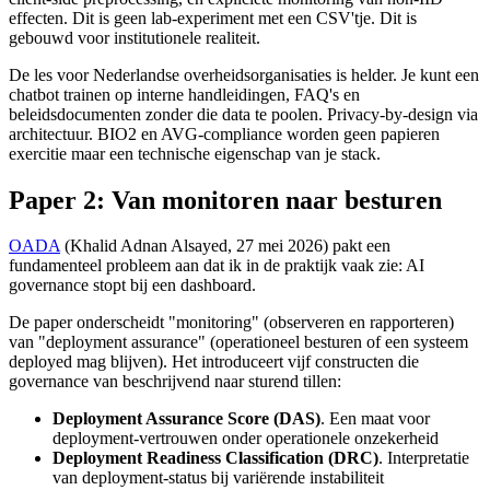
effecten. Dit is geen lab-experiment met een CSV'tje. Dit is
gebouwd voor institutionele realiteit.
De les voor Nederlandse overheidsorganisaties is helder. Je kunt een
chatbot trainen op interne handleidingen, FAQ's en
beleidsdocumenten zonder die data te poolen. Privacy-by-design via
architectuur. BIO2 en AVG-compliance worden geen papieren
exercitie maar een technische eigenschap van je stack.
Paper 2: Van monitoren naar besturen
OADA
(Khalid Adnan Alsayed, 27 mei 2026) pakt een
fundamenteel probleem aan dat ik in de praktijk vaak zie: AI
governance stopt bij een dashboard.
De paper onderscheidt "monitoring" (observeren en rapporteren)
van "deployment assurance" (operationeel besturen of een systeem
deployed mag blijven). Het introduceert vijf constructen die
governance van beschrijvend naar sturend tillen:
Deployment Assurance Score (DAS)
. Een maat voor
deployment-vertrouwen onder operationele onzekerheid
Deployment Readiness Classification (DRC)
. Interpretatie
van deployment-status bij variërende instabiliteit