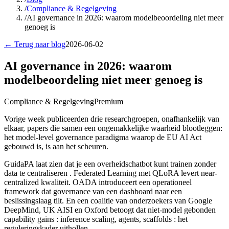
/
Compliance & Regelgeving
/
AI governance in 2026: waarom modelbeoordeling niet meer
genoeg is
← Terug naar blog
2026-06-02
AI governance in 2026: waarom
modelbeoordeling niet meer genoeg is
Compliance & Regelgeving
Premium
Vorige week publiceerden drie researchgroepen, onafhankelijk van
elkaar, papers die samen een ongemakkelijke waarheid blootleggen:
het model-level governance paradigma waarop de EU AI Act
gebouwd is, is aan het scheuren.
GuidaPA laat zien dat je een overheidschatbot kunt trainen zonder
data te centraliseren . Federated Learning met QLoRA levert near-
centralized kwaliteit. OADA introduceert een operationeel
framework dat governance van een dashboard naar een
beslissingslaag tilt. En een coalitie van onderzoekers van Google
DeepMind, UK AISI en Oxford betoogt dat niet-model gebonden
capability gains : inference scaling, agents, scaffolds : het
reguleringskader uithollen.