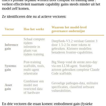
verliest effectiviteit naarmate capability gains steeds minder uit het
model zelf komen.
Ze identificeren drie nu al actieve vectoren:
Waarom het model-level
Vector
Hoe het werkt
governance ondermijnt
Schaal compute
DeepSeek-V3.2 verslaat Gemini 3
tijdens
Inference
door 1.5-2.5x meer tokens te
inferentie in
gain
gebruiken. Kleinere modellen
plaats van
benaderen frontier-capabilities.
tijdens training
Post-training
Big Sleep vond de eerste zero-day
Systems
scaffolds, tools,
via een LLM-agent. Statelijke
gain
multi-agent
actoren gebruiken complexe Claude
orkestratie
Code scaffolds.
Combineer een
Gevoelige pathogen-data, militaire
Asset
model met
specificaties, classified software
gain
restricted data
vulnerabilities.
of hardware
En drie vectoren die eraan komen: embodiment gain (fysieke