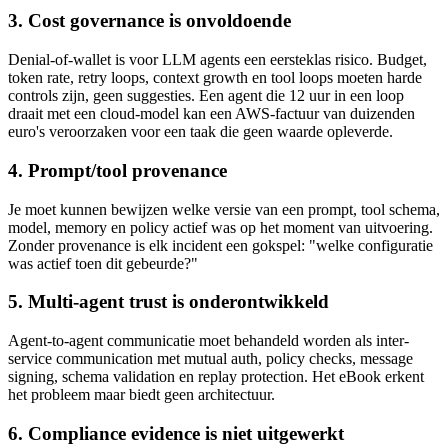
3. Cost governance is onvoldoende
Denial-of-wallet is voor LLM agents een eersteklas risico. Budget,
token rate, retry loops, context growth en tool loops moeten harde
controls zijn, geen suggesties. Een agent die 12 uur in een loop
draait met een cloud-model kan een AWS-factuur van duizenden
euro's veroorzaken voor een taak die geen waarde opleverde.
4. Prompt/tool provenance
Je moet kunnen bewijzen welke versie van een prompt, tool schema,
model, memory en policy actief was op het moment van uitvoering.
Zonder provenance is elk incident een gokspel: "welke configuratie
was actief toen dit gebeurde?"
5. Multi-agent trust is onderontwikkeld
Agent-to-agent communicatie moet behandeld worden als inter-
service communication met mutual auth, policy checks, message
signing, schema validation en replay protection. Het eBook erkent
het probleem maar biedt geen architectuur.
6. Compliance evidence is niet uitgewerkt