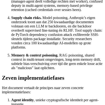
(manager-agent deelt volledige rechten met worker), confused
deputy in multi-agent systems, memory-based privilege
retention (cached credentials over sessies heen).
Supply chain risks.
Model poisoning, Anthropic's eigen
onderzoek toont aan dat 250 kwaadaardige documenten
volstaan om een LLM te backdooren, en die backdoor
overleeft supervised fine-tuning én RLHF. Tool supply chain:
de PyTorch dependency confusion attack exfiltreerde SSH-
sleutels tijdens package installatie. Security researchers
vonden circa 100 kwaadaardige AI-modellen op grote
platforms.
Memory & context poisoning.
RAG poisoning, shared
context in multi-tenant omgevingen, long-term memory drift,
subtiele bias-verschuiving over tijd die geen enkele losse actie
als "malicious" laat oplichten.
Zeven implementatiefases
Het document vertaalt de principes naar zeven concrete
implementatiefases:
Agent identity
, unieke cryptografische identiteit per agent-
instantie