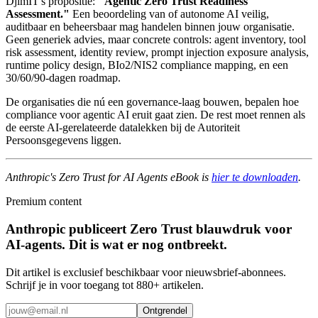
DjimIT's propositie:
"Agentic Zero Trust Readiness
Assessment."
Een beoordeling van of autonome AI veilig,
auditbaar en beheersbaar mag handelen binnen jouw organisatie.
Geen generiek advies, maar concrete controls: agent inventory, tool
risk assessment, identity review, prompt injection exposure analysis,
runtime policy design, BIo2/NIS2 compliance mapping, en een
30/60/90-dagen roadmap.
De organisaties die nú een governance-laag bouwen, bepalen hoe
compliance voor agentic AI eruit gaat zien. De rest moet rennen als
de eerste AI-gerelateerde datalekken bij de Autoriteit
Persoonsgegevens liggen.
Anthropic's Zero Trust for AI Agents eBook is
hier te downloaden
.
Premium content
Anthropic publiceert Zero Trust blauwdruk voor
AI-agents. Dit is wat er nog ontbreekt.
Dit artikel is exclusief beschikbaar voor nieuwsbrief-abonnees.
Schrijf je in voor toegang tot 880+ artikelen.
Ontgrendel