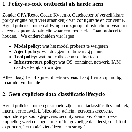
1. Policy-as-code ontbreekt als harde kern
Zonder OPA/Rego, Cedar, Kyverno, Gatekeeper of vergelijkbare
policy engine blijft veel afhankelijk van configuratie en conventie.
Agent policies moeten afdwingbaar zijn op infrastructuurniveau, niet
alleen als prompt-instructie waar een model zich "aan probeert te
houden." We onderscheiden vier lagen:
Model policy:
wat het model probeert te weigeren
Agent policy:
wat de agent runtime mag plannen
Tool policy:
wat tool calls technisch toestaan
Infrastructure policy:
wat OS, container, netwerk, IAM
daadwerkelijk afdwingen
Alleen laag 3 en 4 zijn echt betrouwbaar. Laag 1 en 2 zijn nuttig,
maar niet voldoende.
2. Geen expliciete data-classificatie lifecycle
Agent policies moeten gekoppeld zijn aan dataclassificaties: publiek,
intern, vertrouwelijk, bijzonder, geheim, persoonsgegevens,
bijzondere persoonsgegevens, security-sensitive. Zonder deze
koppeling weet een agent niet of hij gevoelige data leest, schrijft of
exporteert, het model ziet alleen "een string."