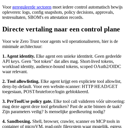
Voor
gereguleerde sectoren
moet iedere control automatisch bewijs
opleveren: logs, config snapshots, policy decisions, approvals,
testresultaten, SBOM's en attestation records.
Directe vertaling naar een control plane
Voor wie Zero Trust voor agents wil operationaliseren, hier is de
minimale architectuur:
1. Agent identity.
Elke agent een unieke identiteit. Geen gedeelde
API keys. Geen "bot token" dat alles mag. Short-lived tokens,
workload identity, audience-bound tokens, scoped OAuth2/OIDC
waar relevant.
2. Tool allowlisting.
Elke agent krijgt een expliciete tool allowlist,
deny-by-default. Voor een website-scanner: HTTP HEAD/GET
toegestaan, POST/bruteforce/login geblokkeerd.
3. PreToolUse policy gate.
Elke tool call valideren vóór uitvoering:
mag deze agent deze tool gebruiken? Past de actie binnen de taak?
Zijn parameters veilig? Is menselijke goedkeuring nodig?
4. Sandboxing.
Shell, browser, crawler, scanner en MCP tools in
container of microVM, read-only filesystem waar mogelijk, egress