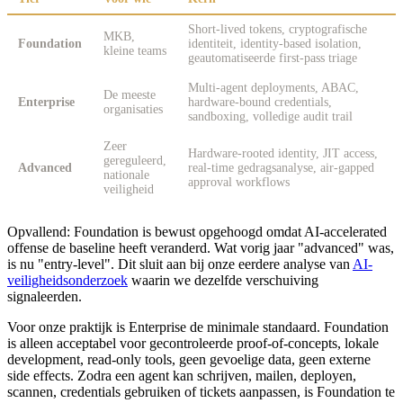
Short-lived tokens, cryptografische
MKB,
Foundation
identiteit, identity-based isolation,
kleine teams
geautomatiseerde first-pass triage
Multi-agent deployments, ABAC,
De meeste
Enterprise
hardware-bound credentials,
organisaties
sandboxing, volledige audit trail
Zeer
Hardware-rooted identity, JIT access,
gereguleerd,
Advanced
real-time gedragsanalyse, air-gapped
nationale
approval workflows
veiligheid
Opvallend: Foundation is bewust opgehoogd omdat AI-accelerated
offense de baseline heeft veranderd. Wat vorig jaar "advanced" was,
is nu "entry-level". Dit sluit aan bij onze eerdere analyse van
AI-
veiligheidsonderzoek
waarin we dezelfde verschuiving
signaleerden.
Voor onze praktijk is Enterprise de minimale standaard. Foundation
is alleen acceptabel voor gecontroleerde proof-of-concepts, lokale
development, read-only tools, geen gevoelige data, geen externe
side effects. Zodra een agent kan schrijven, mailen, deployen,
scannen, credentials gebruiken of tickets aanpassen, is Foundation te