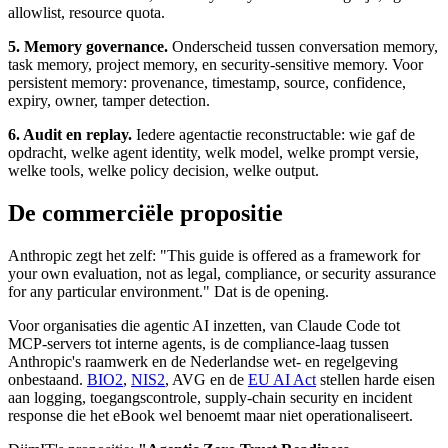
allowlist, resource quota.
5. Memory governance.
Onderscheid tussen conversation memory,
task memory, project memory, en security-sensitive memory. Voor
persistent memory: provenance, timestamp, source, confidence,
expiry, owner, tamper detection.
6. Audit en replay.
Iedere agentactie reconstructable: wie gaf de
opdracht, welke agent identity, welk model, welke prompt versie,
welke tools, welke policy decision, welke output.
De commerciële propositie
Anthropic zegt het zelf: "This guide is offered as a framework for
your own evaluation, not as legal, compliance, or security assurance
for any particular environment." Dat is de opening.
Voor organisaties die agentic AI inzetten, van Claude Code tot
MCP-servers tot interne agents, is de compliance-laag tussen
Anthropic's raamwerk en de Nederlandse wet- en regelgeving
onbestaand.
BIO2
,
NIS2
, AVG en de
EU AI Act
stellen harde eisen
aan logging, toegangscontrole, supply-chain security en incident
response die het eBook wel benoemt maar niet operationaliseert.