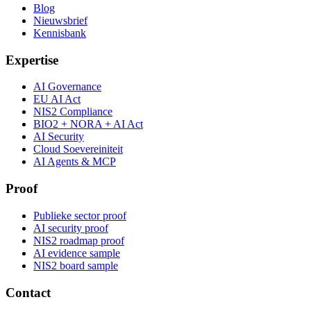
Blog
Nieuwsbrief
Kennisbank
Expertise
AI Governance
EU AI Act
NIS2 Compliance
BIO2 + NORA + AI Act
AI Security
Cloud Soevereiniteit
AI Agents & MCP
Proof
Publieke sector proof
AI security proof
NIS2 roadmap proof
AI evidence sample
NIS2 board sample
Contact