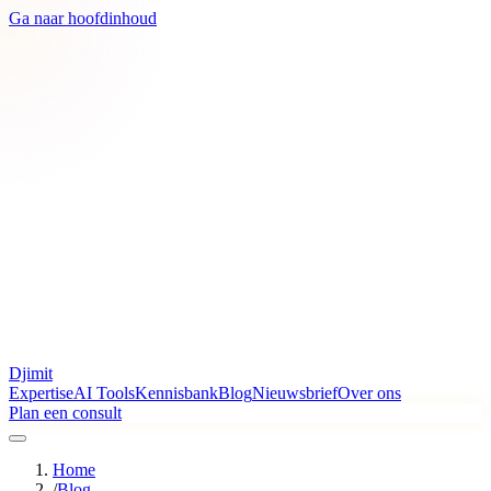
Ga naar hoofdinhoud
Djimit
Expertise
AI Tools
Kennisbank
Blog
Nieuwsbrief
Over ons
Plan een consult
Home
/
Blog