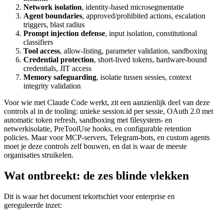
Network isolation
, identity-based microsegmentatie
Agent boundaries
, approved/prohibited actions, escalation
triggers, blast radius
Prompt injection defense
, input isolation, constitutional
classifiers
Tool access
, allow-listing, parameter validation, sandboxing
Credential protection
, short-lived tokens, hardware-bound
credentials, JIT access
Memory safeguarding
, isolatie tussen sessies, context
integrity validation
Voor wie met Claude Code werkt, zit een aanzienlijk deel van deze
controls al in de tooling: unieke session.id per sessie, OAuth 2.0 met
automatic token refresh, sandboxing met filesystem- en
netwerkisolatie, PreToolUse hooks, en configurable retention
policies. Maar voor MCP-servers, Telegram-bots, en custom agents
moet je deze controls zelf bouwen, en dat is waar de meeste
organisaties struikelen.
Wat ontbreekt: de zes blinde vlekken
Dit is waar het document tekortschiet voor enterprise en
gereguleerde inzet: