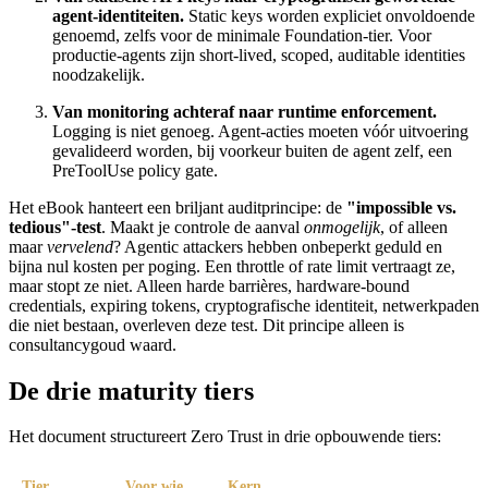
agent-identiteiten.
Static keys worden expliciet onvoldoende
genoemd, zelfs voor de minimale Foundation-tier. Voor
productie-agents zijn short-lived, scoped, auditable identities
noodzakelijk.
Van monitoring achteraf naar runtime enforcement.
Logging is niet genoeg. Agent-acties moeten vóór uitvoering
gevalideerd worden, bij voorkeur buiten de agent zelf, een
PreToolUse policy gate.
Het eBook hanteert een briljant auditprincipe: de
"impossible vs.
tedious"-test
. Maakt je controle de aanval
onmogelijk
, of alleen
maar
vervelend
? Agentic attackers hebben onbeperkt geduld en
bijna nul kosten per poging. Een throttle of rate limit vertraagt ze,
maar stopt ze niet. Alleen harde barrières, hardware-bound
credentials, expiring tokens, cryptografische identiteit, netwerkpaden
die niet bestaan, overleven deze test. Dit principe alleen is
consultancygoud waard.
De drie maturity tiers
Het document structureert Zero Trust in drie opbouwende tiers:
Tier
Voor wie
Kern