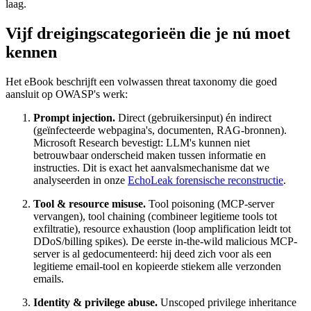
laag.
Vijf dreigingscategorieën die je nú moet
kennen
Het eBook beschrijft een volwassen threat taxonomy die goed
aansluit op OWASP's werk:
Prompt injection.
Direct (gebruikersinput) én indirect
(geïnfecteerde webpagina's, documenten, RAG-bronnen).
Microsoft Research bevestigt: LLM's kunnen niet
betrouwbaar onderscheid maken tussen informatie en
instructies. Dit is exact het aanvalsmechanisme dat we
analyseerden in onze
EchoLeak forensische reconstructie
.
Tool & resource misuse.
Tool poisoning (MCP-server
vervangen), tool chaining (combineer legitieme tools tot
exfiltratie), resource exhaustion (loop amplification leidt tot
DDoS/billing spikes). De eerste in-the-wild malicious MCP-
server is al gedocumenteerd: hij deed zich voor als een
legitieme email-tool en kopieerde stiekem alle verzonden
emails.
Identity & privilege abuse.
Unscoped privilege inheritance