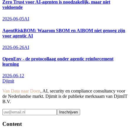
Zero Trust voor AI-agenten is noodzakelijk, maar niet
voldoende
2026-06-05
AI
AgentRiskBOM: Waarom SBOM en AIBOM niet genoeg zijn
voor agentic AI
2026-06-26
AI
OpenEnv - de protocollaag onder agentic reinforcement
learning
2026-06-12
Djimit
Van Data naar Doen
, AI, security en compliance consultancy voor
de Nederlandse markt. Djimit is de publieke merknaam van DjimIT
B.V.
Inschrijven
Content