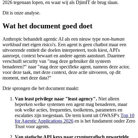
2026 tegenaan lopen, en waar wij als DjimIT de brug slaan.
Dit is onze analyse.
Wat het document goed doet
Anthropic behandelt agentic AI als een nieuw type
non-human
workload
met eigen risico's. Een agent is geen chatbot maar een
uitvoerende entiteit die doelen interpreteert, tools kiest, API's
aanroept, context bewaart en andere agents aanstuurt. Daarmee
verschuift security van "mag deze gebruiker dit systeem
benaderen?" naar "mag deze specifieke agent, namens deze actor,
voor deze taak, met deze context, deze actie uitvoeren, op dit
moment, met deze data?"
Drie sprongen die het document maakt:
Van least privilege naar "least agency".
Niet alleen
beperken welke systemen een agent mag benaderen, maar
ook welke acties, frequenties, toolketens, parameters en
escalaties zijn toegestaan. De term komt uit OWASP's
Top 10
for Agentic Applications 2026
en is het fundament onder Zero
Trust voor agents.
Van statische API keys naar cryptografisch gewortelde