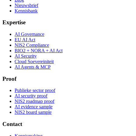
Nieuwsbrief
Kennisbank
Expertise
AI Governance
EU AI Act
NIS2 Compliance
BIO2 + NORA + AI Act
AI Security
Cloud Soevereiniteit
AI Agents & MCP
Proof
Publieke sector proof
AI security proof
NIS2 roadmap proof
AI evidence sample
NIS2 board sample
Contact
Kennismaking