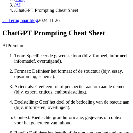
/
AI
/
ChatGPT Prompting Cheat Sheet
← Terug naar blog
2024-11-26
ChatGPT Prompting Cheat Sheet
AI
Premium
Toon: Specificeer de gewenste toon (bijv. formeel, informeel,
informatief, overtuigend).
Formaat: Definieer het formaat of de structuur (bijv. essay,
opsomming, schema).
Acteer als: Geef een rol of perspectief aan om aan te nemen
(bijv. expert, criticus, enthousiasteling).
Doelstelling: Geef het doel of de bedoeling van de reactie aan
(bijv. informeren, overtuigen).
Context: Bied achtergrondinformatie, gegevens of context
voor het genereren van inhoud.
Bereik: Definieer het bereik of de omvang van het onderwerp.