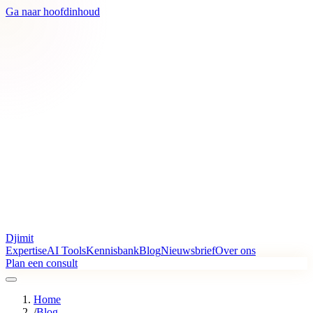
Ga naar hoofdinhoud
Djimit
Expertise
AI Tools
Kennisbank
Blog
Nieuwsbrief
Over ons
Plan een consult
Home
/
Blog