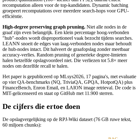
recomputation alleen voor de top-kandidaten. Dynamic batching
groepeert recomputations over meerdere search-hops voor GPU-
efficiëntie.
High-degree preserving graph pruning.
Niet alle nodes in de
graaf zijn even belangrijk. Een klein percentage hoog-verbonden
"hub"-nodes wordt disproportioneel vaak bezocht tijdens searches.
LEANN snoeit de edges van laag-verbonden nodes maar behoudt
de hub-nodes intact. Dit halveert de graafopslag zonder meetbaar
accuracy-verlies. Random pruning of generieke degree-limieten
halen hetzelfde opslagvoordeel niet. Die verliezen tot 5.8× meer
nodes om dezelfde recall te halen.
Het paper is gepubliceerd op MLsys2026, 17 pagina's, met evaluatie
op vier QA-benchmarks (NQ, TriviaQA, GPQA, HotpotQA) plus
FinanceBench, Enron Email, en LAION image retrieval. De code is
MIT-gelicenseerd en staat op GitHub met 11.900 sterren.
De cijfers die ertoe doen
De opslagvergelijking op de RPJ-Wiki dataset (76 GB ruwe tekst,
60 miljoen chunks):