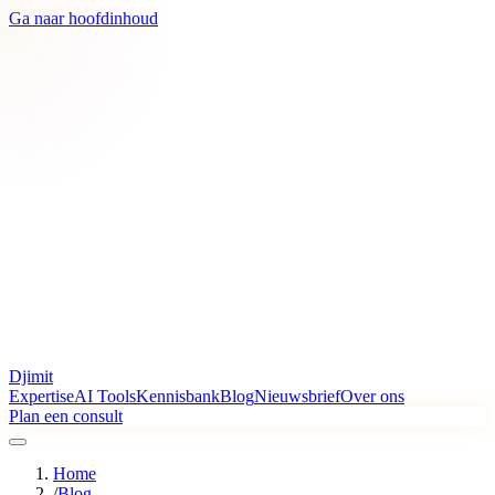
Ga naar hoofdinhoud
Djimit
Expertise
AI Tools
Kennisbank
Blog
Nieuwsbrief
Over ons
Plan een consult
Home
/
Blog