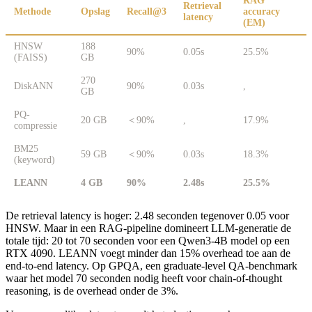
RAG
Retrieval
Methode
Opslag
Recall@3
accuracy
latency
(EM)
HNSW
188
90%
0.05s
25.5%
(FAISS)
GB
270
DiskANN
90%
0.03s
,
GB
PQ-
20 GB
＜90%
,
17.9%
compressie
BM25
59 GB
＜90%
0.03s
18.3%
(keyword)
LEANN
4 GB
90%
2.48s
25.5%
De retrieval latency is hoger: 2.48 seconden tegenover 0.05 voor
HNSW. Maar in een RAG-pipeline domineert LLM-generatie de
totale tijd: 20 tot 70 seconden voor een Qwen3-4B model op een
RTX 4090. LEANN voegt minder dan 15% overhead toe aan de
end-to-end latency. Op GPQA, een graduate-level QA-benchmark
waar het model 70 seconden nodig heeft voor chain-of-thought
reasoning, is de overhead onder de 3%.