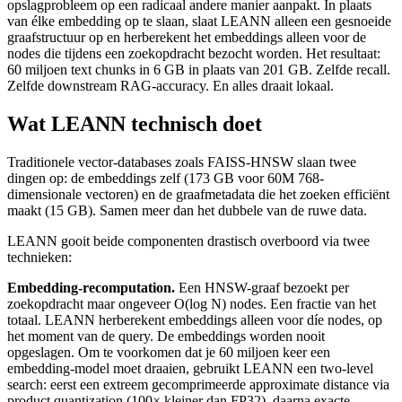
opslagprobleem op een radicaal andere manier aanpakt. In plaats
van élke embedding op te slaan, slaat LEANN alleen een gesnoeide
graafstructuur op en herberekent het embeddings alleen voor de
nodes die tijdens een zoekopdracht bezocht worden. Het resultaat:
60 miljoen text chunks in 6 GB in plaats van 201 GB. Zelfde recall.
Zelfde downstream RAG-accuracy. En alles draait lokaal.
Wat LEANN technisch doet
Traditionele vector-databases zoals FAISS-HNSW slaan twee
dingen op: de embeddings zelf (173 GB voor 60M 768-
dimensionale vectoren) en de graafmetadata die het zoeken efficiënt
maakt (15 GB). Samen meer dan het dubbele van de ruwe data.
LEANN gooit beide componenten drastisch overboord via twee
technieken:
Embedding-recomputation.
Een HNSW-graaf bezoekt per
zoekopdracht maar ongeveer O(log N) nodes. Een fractie van het
totaal. LEANN herberekent embeddings alleen voor díe nodes, op
het moment van de query. De embeddings worden nooit
opgeslagen. Om te voorkomen dat je 60 miljoen keer een
embedding-model moet draaien, gebruikt LEANN een two-level
search: eerst een extreem gecomprimeerde approximate distance via
product quantization (100× kleiner dan FP32), daarna exacte