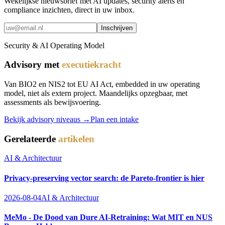
Wekelijkse nieuwsbrief met AI updates, security alerts en
compliance inzichten, direct in uw inbox.
Inschrijven
Security & AI Operating Model
Advisory met
executiekracht
Van BIO2 en NIS2 tot EU AI Act, embedded in uw operating
model, niet als extern project. Maandelijks opzegbaar, met
assessments als bewijsvoering.
Bekijk advisory niveaus →
Plan een intake
Gerelateerde
artikelen
AI & Architectuur
Privacy-preserving vector search: de Pareto-frontier is hier
2026-08-04
AI & Architectuur
MeMo - De Dood van Dure AI-Retraining: Wat MIT en NUS