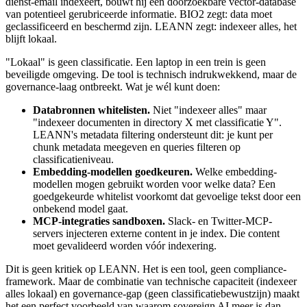
dienst-email indexeert, bouwt hij een doorzoekbare vector-database
van potentieel gerubriceerde informatie. BIO2 zegt: data moet
geclassificeerd en beschermd zijn. LEANN zegt: indexeer alles, het
blijft lokaal.
"Lokaal" is geen classificatie. Een laptop in een trein is geen
beveiligde omgeving. De tool is technisch indrukwekkend, maar de
governance-laag ontbreekt. Wat je wél kunt doen:
Databronnen whitelisten.
Niet "indexeer alles" maar
"indexeer documenten in directory X met classificatie Y".
LEANN's metadata filtering ondersteunt dit: je kunt per
chunk metadata meegeven en queries filteren op
classificatieniveau.
Embedding-modellen goedkeuren.
Welke embedding-
modellen mogen gebruikt worden voor welke data? Een
goedgekeurde whitelist voorkomt dat gevoelige tekst door een
onbekend model gaat.
MCP-integraties sandboxen.
Slack- en Twitter-MCP-
servers injecteren externe content in je index. Die content
moet gevalideerd worden vóór indexering.
Dit is geen kritiek op LEANN. Het is een tool, geen compliance-
framework. Maar de combinatie van technische capaciteit (indexeer
alles lokaal) en governance-gap (geen classificatiebewustzijn) maakt
het een perfect voorbeeld van waarom sovereign AI meer is dan