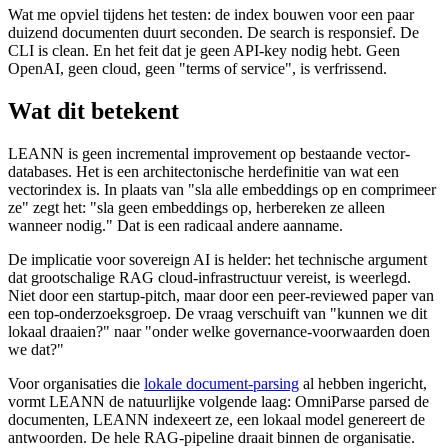
Wat me opviel tijdens het testen: de index bouwen voor een paar
duizend documenten duurt seconden. De search is responsief. De
CLI is clean. En het feit dat je geen API-key nodig hebt. Geen
OpenAI, geen cloud, geen "terms of service", is verfrissend.
Wat dit betekent
LEANN is geen incremental improvement op bestaande vector-
databases. Het is een architectonische herdefinitie van wat een
vectorindex is. In plaats van "sla alle embeddings op en comprimeer
ze" zegt het: "sla geen embeddings op, herbereken ze alleen
wanneer nodig." Dat is een radicaal andere aanname.
De implicatie voor sovereign AI is helder: het technische argument
dat grootschalige RAG cloud-infrastructuur vereist, is weerlegd.
Niet door een startup-pitch, maar door een peer-reviewed paper van
een top-onderzoeksgroep. De vraag verschuift van "kunnen we dit
lokaal draaien?" naar "onder welke governance-voorwaarden doen
we dat?"
Voor organisaties die
lokale document-parsing
al hebben ingericht,
vormt LEANN de natuurlijke volgende laag: OmniParse parsed de
documenten, LEANN indexeert ze, een lokaal model genereert de
antwoorden. De hele RAG-pipeline draait binnen de organisatie.