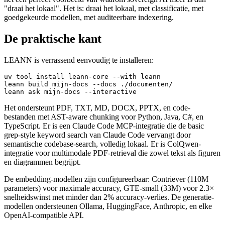
"draai het lokaal". Het is: draai het lokaal, met classificatie, met
goedgekeurde modellen, met auditeerbare indexering.
De praktische kant
LEANN is verrassend eenvoudig te installeren:
uv tool install leann-core --with leann

leann build mijn-docs --docs ./documenten/

Het ondersteunt PDF, TXT, MD, DOCX, PPTX, en code-
bestanden met AST-aware chunking voor Python, Java, C#, en
TypeScript. Er is een Claude Code MCP-integratie die de basic
grep-style keyword search van Claude Code vervangt door
semantische codebase-search, volledig lokaal. Er is ColQwen-
integratie voor multimodale PDF-retrieval die zowel tekst als figuren
en diagrammen begrijpt.
De embedding-modellen zijn configureerbaar: Contriever (110M
parameters) voor maximale accuracy, GTE-small (33M) voor 2.3×
snelheidswinst met minder dan 2% accuracy-verlies. De generatie-
modellen ondersteunen Ollama, HuggingFace, Anthropic, en elke
OpenAI-compatible API.