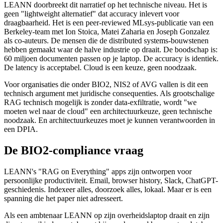
LEANN doorbreekt dit narratief op het technische niveau. Het is
geen "lightweight alternatief" dat accuracy inlevert voor
draagbaarheid. Het is een peer-reviewed MLsys-publicatie van een
Berkeley-team met Ion Stoica, Matei Zaharia en Joseph Gonzalez
als co-auteurs. De mensen die de distributed systems-bouwstenen
hebben gemaakt waar de halve industrie op draait. De boodschap is:
60 miljoen documenten passen op je laptop. De accuracy is identiek.
De latency is acceptabel. Cloud is een keuze, geen noodzaak.
Voor organisaties die onder BIO2, NIS2 of AVG vallen is dit een
technisch argument met juridische consequenties. Als grootschalige
RAG technisch mogelijk is zonder data-exfiltratie, wordt "we
moeten wel naar de cloud" een architectuurkeuze, geen technische
noodzaak. En architectuurkeuzes moet je kunnen verantwoorden in
een DPIA.
De BIO2-compliance vraag
LEANN's "RAG on Everything" apps zijn ontworpen voor
persoonlijke productiviteit. Email, browser history, Slack, ChatGPT-
geschiedenis. Indexeer alles, doorzoek alles, lokaal. Maar er is een
spanning die het paper niet adresseert.
Als een ambtenaar LEANN op zijn overheidslaptop draait en zijn