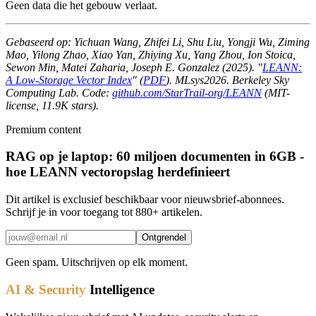
Geen data die het gebouw verlaat.
Gebaseerd op: Yichuan Wang, Zhifei Li, Shu Liu, Yongji Wu, Ziming
Mao, Yilong Zhao, Xiao Yan, Zhiying Xu, Yang Zhou, Ion Stoica,
Sewon Min, Matei Zaharia, Joseph E. Gonzalez (2025). "
LEANN:
A Low-Storage Vector Index
" (
PDF
). MLsys2026. Berkeley Sky
Computing Lab. Code:
github.com/StarTrail-org/LEANN
(MIT-
license, 11.9K stars).
Premium content
RAG op je laptop: 60 miljoen documenten in 6GB -
hoe LEANN vectoropslag herdefinieert
Dit artikel is exclusief beschikbaar voor nieuwsbrief-abonnees.
Schrijf je in voor toegang tot 880+ artikelen.
Ontgrendel
Geen spam. Uitschrijven op elk moment.
AI & Security
Intelligence