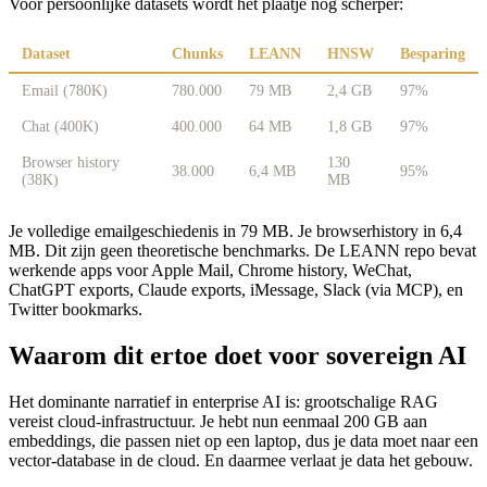
Voor persoonlijke datasets wordt het plaatje nog scherper:
Dataset
Chunks
LEANN
HNSW
Besparing
Email (780K)
780.000
79 MB
2,4 GB
97%
Chat (400K)
400.000
64 MB
1,8 GB
97%
Browser history
130
38.000
6,4 MB
95%
(38K)
MB
Je volledige emailgeschiedenis in 79 MB. Je browserhistory in 6,4
MB. Dit zijn geen theoretische benchmarks. De LEANN repo bevat
werkende apps voor Apple Mail, Chrome history, WeChat,
ChatGPT exports, Claude exports, iMessage, Slack (via MCP), en
Twitter bookmarks.
Waarom dit ertoe doet voor sovereign AI
Het dominante narratief in enterprise AI is: grootschalige RAG
vereist cloud-infrastructuur. Je hebt nun eenmaal 200 GB aan
embeddings, die passen niet op een laptop, dus je data moet naar een
vector-database in de cloud. En daarmee verlaat je data het gebouw.