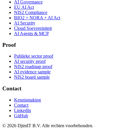
AI Governance
EU AI Act
NIS2 Compliance
BIO2 + NORA + AI Act
AI Security
Cloud Soevereiniteit
AI Agents & MCP
Proof
Publieke sector proof
AI security proof
NIS2 roadmap proof
AI evidence sample
NIS2 board sample
Contact
Kennismaking
Contact
LinkedIn
GitHub
©
2026
DjimIT B.V. Alle rechten voorbehouden.