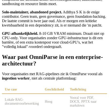
sandboxing en resource limits moet.
Solo-maintainer, abandoned project.
Adithya S K is de enige
contributor. Geen team, geen governance, geen foundation-backing.
De laatste commit is twee jaar oud. Als er morgen een kritieke
kwetsbaarheid in een dependency zit, is er niemand die 'm patcht.
GPU-afhankelijkheid.
8-10 GB VRAM minimum. Draait niet op
CPU-only. Voor organisaties zonder GPU-infrastructuur is dit een
barrière, of een extra kostenpost voor cloud-GPU's, wat het
"volledig lokaal"-voordeel ondergraaft.
Waar past OmniParse in een enterprise-
architectuur?
Voor organisaties met RAG-pipelines zie ik OmniParse vooral als
ingestion worker
, niet als centrale platformlaag:
Use case
Geschiktheid
Toelichting
Vooral voor PDF,
Lokale RAG-
Hoog
DOCX, PPTX naar
documentvoorbewerking
markdown