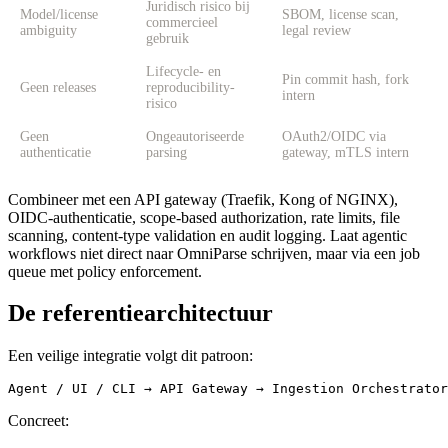
Juridisch risico bij
Model/license
SBOM, license scan,
commercieel
ambiguity
legal review
gebruik
Lifecycle- en
Pin commit hash, fork
Geen releases
reproducibility-
intern
risico
Geen
Ongeautoriseerde
OAuth2/OIDC via
authenticatie
parsing
gateway, mTLS intern
Combineer met een API gateway (Traefik, Kong of NGINX),
OIDC-authenticatie, scope-based authorization, rate limits, file
scanning, content-type validation en audit logging. Laat agentic
workflows niet direct naar OmniParse schrijven, maar via een job
queue met policy enforcement.
De referentiearchitectuur
Een veilige integratie volgt dit patroon:
Concreet: