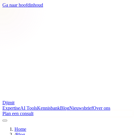
Ga naar hoofdinhoud
Djimit
Expertise
AI Tools
Kennisbank
Blog
Nieuwsbrief
Over ons
Plan een consult
Home
/
Blog