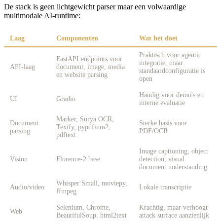
De stack is geen lichtgewicht parser maar een volwaardige
multimodale AI-runtime:
Laag
Componenten
Wat het doet
Praktisch voor agentic
FastAPI endpoints voor
integratie, maar
API-laag
document, image, media
standaardconfiguratie is
en website parsing
open
Handig voor demo's en
UI
Gradio
interne evaluatie
Marker, Surya OCR,
Document
Sterke basis voor
Texify, pypdfium2,
parsing
PDF/OCR
pdftext
Image captioning, object
Vision
Florence-2 base
detection, visual
document understanding
Whisper Small, moviepy,
Audio/video
Lokale transcriptie
ffmpeg
Selenium, Chrome,
Krachtig, maar verhoogt
Web
BeautifulSoup, html2text
attack surface aanzienlijk