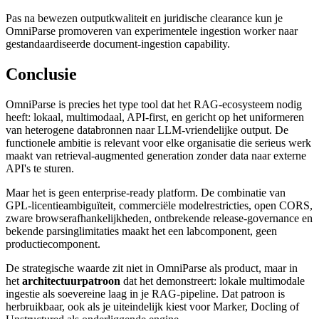
Pas na bewezen outputkwaliteit en juridische clearance kun je
OmniParse promoveren van experimentele ingestion worker naar
gestandaardiseerde document-ingestion capability.
Conclusie
OmniParse is precies het type tool dat het RAG-ecosysteem nodig
heeft: lokaal, multimodaal, API-first, en gericht op het uniformeren
van heterogene databronnen naar LLM-vriendelijke output. De
functionele ambitie is relevant voor elke organisatie die serieus werk
maakt van retrieval-augmented generation zonder data naar externe
API's te sturen.
Maar het is geen enterprise-ready platform. De combinatie van
GPL-licentieambiguïteit, commerciële modelrestricties, open CORS,
zware browserafhankelijkheden, ontbrekende release-governance en
bekende parsinglimitaties maakt het een labcomponent, geen
productiecomponent.
De strategische waarde zit niet in OmniParse als product, maar in
het
architectuurpatroon
dat het demonstreert: lokale multimodale
ingestie als soevereine laag in je RAG-pipeline. Dat patroon is
herbruikbaar, ook als je uiteindelijk kiest voor Marker, Docling of