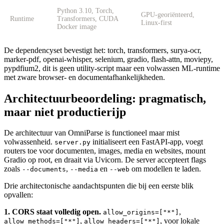
Python 3.10, Torch,
GPU-georiënteerd,
Runtime
Transformers, CUDA
Linux-first
Docker image
De dependencyset bevestigt het: torch, transformers, surya-ocr,
marker-pdf, openai-whisper, selenium, gradio, flash-attn, moviepy,
pypdfium2, dit is geen utility-script maar een volwassen ML-runtime
met zware browser- en documentafhankelijkheden.
Architectuurbeoordeling: pragmatisch,
maar niet productierijp
De architectuur van OmniParse is functioneel maar mist
volwassenheid.
initialiseert een FastAPI-app, voegt
server.py
routers toe voor documenten, images, media en websites, mount
Gradio op root, en draait via Uvicorn. De server accepteert flags
zoals
,
en
om modellen te laden.
--documents
--media
--web
Drie architectonische aandachtspunten die bij een eerste blik
opvallen:
1. CORS staat volledig open.
,
allow_origins=["*"]
,
, voor lokale
allow_methods=["*"]
allow_headers=["*"]