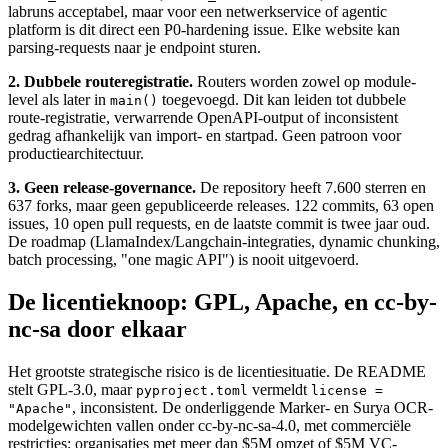
labruns acceptabel, maar voor een netwerkservice of agentic
platform is dit direct een P0-hardening issue. Elke website kan
parsing-requests naar je endpoint sturen.
2. Dubbele routeregistratie.
Routers worden zowel op module-
level als later in
toegevoegd. Dit kan leiden tot dubbele
main()
route-registratie, verwarrende OpenAPI-output of inconsistent
gedrag afhankelijk van import- en startpad. Geen patroon voor
productiearchitectuur.
3. Geen release-governance.
De repository heeft 7.600 sterren en
637 forks, maar geen gepubliceerde releases. 122 commits, 63 open
issues, 10 open pull requests, en de laatste commit is twee jaar oud.
De roadmap (LlamaIndex/Langchain-integraties, dynamic chunking,
batch processing, "one magic API") is nooit uitgevoerd.
De licentieknoop: GPL, Apache, en cc-by-
nc-sa door elkaar
Het grootste strategische risico is de licentiesituatie. De README
stelt GPL-3.0, maar
vermeldt
pyproject.toml
license =
, inconsistent. De onderliggende Marker- en Surya OCR-
"Apache"
modelgewichten vallen onder cc-by-nc-sa-4.0, met commerciële
restricties: organisaties met meer dan $5M omzet of $5M VC-