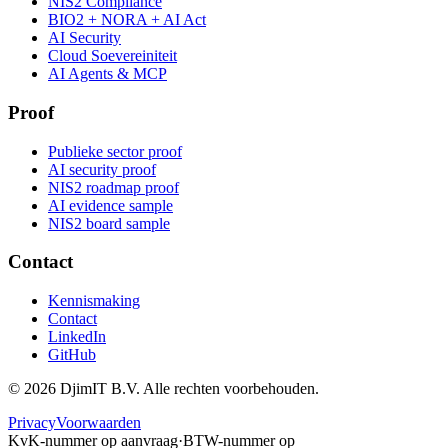
NIS2 Compliance
BIO2 + NORA + AI Act
AI Security
Cloud Soevereiniteit
AI Agents & MCP
Proof
Publieke sector proof
AI security proof
NIS2 roadmap proof
AI evidence sample
NIS2 board sample
Contact
Kennismaking
Contact
LinkedIn
GitHub
©
2026
DjimIT B.V. Alle rechten voorbehouden.
Privacy
Voorwaarden
KvK-nummer op aanvraag
·
BTW-nummer op