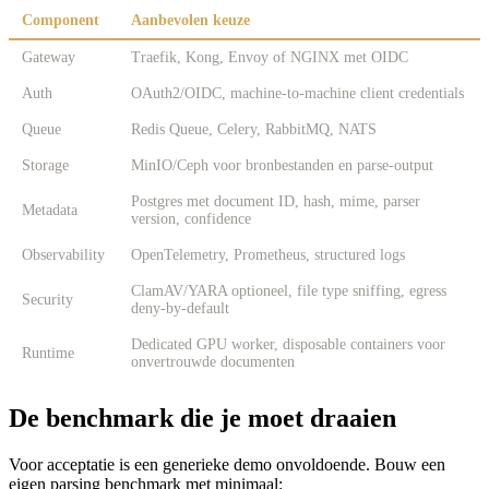
Component
Aanbevolen keuze
Gateway
Traefik, Kong, Envoy of NGINX met OIDC
Auth
OAuth2/OIDC, machine-to-machine client credentials
Queue
Redis Queue, Celery, RabbitMQ, NATS
Storage
MinIO/Ceph voor bronbestanden en parse-output
Postgres met document ID, hash, mime, parser
Metadata
version, confidence
Observability
OpenTelemetry, Prometheus, structured logs
ClamAV/YARA optioneel, file type sniffing, egress
Security
deny-by-default
Dedicated GPU worker, disposable containers voor
Runtime
onvertrouwde documenten
De benchmark die je moet draaien
Voor acceptatie is een generieke demo onvoldoende. Bouw een
eigen parsing benchmark met minimaal: