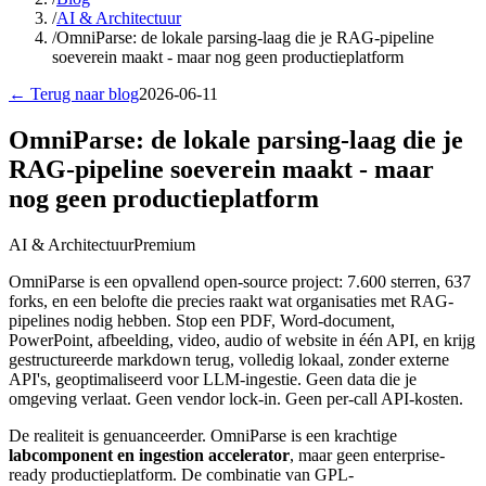
/
AI & Architectuur
/
OmniParse: de lokale parsing-laag die je RAG-pipeline
soeverein maakt - maar nog geen productieplatform
← Terug naar blog
2026-06-11
OmniParse: de lokale parsing-laag die je
RAG-pipeline soeverein maakt - maar
nog geen productieplatform
AI & Architectuur
Premium
OmniParse is een opvallend open-source project: 7.600 sterren, 637
forks, en een belofte die precies raakt wat organisaties met RAG-
pipelines nodig hebben. Stop een PDF, Word-document,
PowerPoint, afbeelding, video, audio of website in één API, en krijg
gestructureerde markdown terug, volledig lokaal, zonder externe
API's, geoptimaliseerd voor LLM-ingestie. Geen data die je
omgeving verlaat. Geen vendor lock-in. Geen per-call API-kosten.
De realiteit is genuanceerder. OmniParse is een krachtige
labcomponent en ingestion accelerator
, maar geen enterprise-
ready productieplatform. De combinatie van GPL-