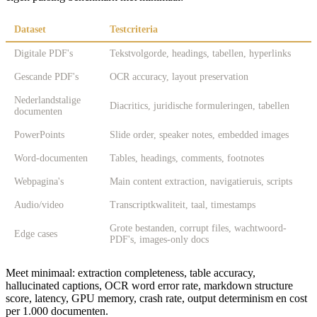
Dataset
Testcriteria
Digitale PDF's
Tekstvolgorde, headings, tabellen, hyperlinks
Gescande PDF's
OCR accuracy, layout preservation
Nederlandstalige
Diacritics, juridische formuleringen, tabellen
documenten
PowerPoints
Slide order, speaker notes, embedded images
Word-documenten
Tables, headings, comments, footnotes
Webpagina's
Main content extraction, navigatieruis, scripts
Audio/video
Transcriptkwaliteit, taal, timestamps
Grote bestanden, corrupt files, wachtwoord-
Edge cases
PDF's, images-only docs
Meet minimaal: extraction completeness, table accuracy,
hallucinated captions, OCR word error rate, markdown structure
score, latency, GPU memory, crash rate, output determinism en cost
per 1.000 documenten.