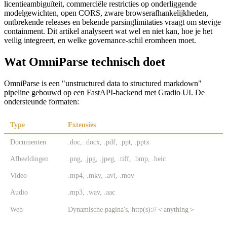
licentieambiguïteit, commerciële restricties op onderliggende
modelgewichten, open CORS, zware browserafhankelijkheden,
ontbrekende releases en bekende parsinglimitaties vraagt om stevige
containment. Dit artikel analyseert wat wel en niet kan, hoe je het
veilig integreert, en welke governance-schil eromheen moet.
Wat OmniParse technisch doet
OmniParse is een "unstructured data to structured markdown"
pipeline gebouwd op een FastAPI-backend met Gradio UI. De
ondersteunde formaten:
Type
Extensies
Documenten
.doc, .docx, .pdf, .ppt, .pptx
Afbeeldingen
.png, .jpg, .jpeg, .tiff, .bmp, .heic
Video
.mp4, .mkv, .avi, .mov
Audio
.mp3, .wav, .aac
Web
Dynamische pagina's, http(s)://＜anything＞