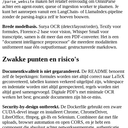
maken het relatief eenvoudig om OmniParse
/parse_website
achter een agent-router, queue of ingestion worker te plaatsen. Je
kunt het aanroepen vanuit een LangChain- of LlamaIndex-pipeline
zonder de parsing-logica zelf te hoeven bouwen.
Brede modelbasis.
Surya OCR (detect/layout/order), Texify voor
formules, Florence-2 base voor vision, Whisper Small voor
transcriptie, samen is dit meer dan een PDF-converter. Het is een
"document intelligence preprocessor" die meerdere modaliteiten
uniformeert naar één outputformaat: gestructureerde markdown.
Zwakke punten en risico's
Documentkwaliteit is niet gegarandeerd.
De README benoemt
zelf de beperkingen: formules worden niet altijd correct naar LaTeX
geconverteerd, tabellen kunnen verkeerd uitgelijnd zijn, whitespace
en indentatie worden niet altijd gerespecteerd, regels worden niet
altijd goed samengevoegd. Digitale PDF's met minimale OCR
werken het best; gescande documenten zijn hit-or-miss.
Security-by-design ontbreekt.
De Dockerfile gebruikt een zware
CUDA-devel image en installeert Chrome, ChromeDriver,
LibreOffice, ffmpeg, git-lfs en Selenium. Combineer dat met file
uploads, browser automation en open CORS, en je hebt een
component die absoluut achter netwerksegmentatie, authenticatie,