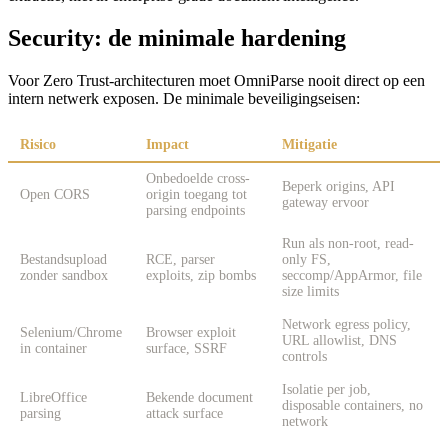
Security: de minimale hardening
Voor Zero Trust-architecturen moet OmniParse nooit direct op een
intern netwerk exposen. De minimale beveiligingseisen:
Risico
Impact
Mitigatie
Onbedoelde cross-
Beperk origins, API
Open CORS
origin toegang tot
gateway ervoor
parsing endpoints
Run als non-root, read-
Bestandsupload
RCE, parser
only FS,
zonder sandbox
exploits, zip bombs
seccomp/AppArmor, file
size limits
Network egress policy,
Selenium/Chrome
Browser exploit
URL allowlist, DNS
in container
surface, SSRF
controls
Isolatie per job,
LibreOffice
Bekende document
disposable containers, no
parsing
attack surface
network