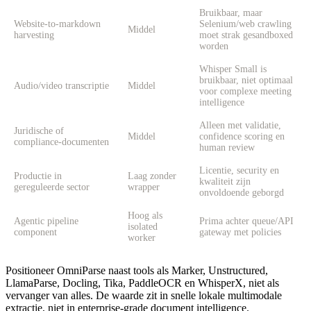
Bruikbaar, maar
Website-to-markdown
Selenium/web crawling
Middel
harvesting
moet strak gesandboxed
worden
Whisper Small is
bruikbaar, niet optimaal
Audio/video transcriptie
Middel
voor complexe meeting
intelligence
Alleen met validatie,
Juridische of
Middel
confidence scoring en
compliance-documenten
human review
Licentie, security en
Productie in
Laag zonder
kwaliteit zijn
gereguleerde sector
wrapper
onvoldoende geborgd
Hoog als
Agentic pipeline
Prima achter queue/API
isolated
component
gateway met policies
worker
Positioneer OmniParse naast tools als Marker, Unstructured,
LlamaParse, Docling, Tika, PaddleOCR en WhisperX, niet als
vervanger van alles. De waarde zit in snelle lokale multimodale
extractie, niet in enterprise-grade document intelligence.