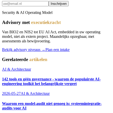
Inschrijven
Security & AI Operating Model
Advisory met
executiekracht
Van BIO2 en NIS2 tot EU AI Act, embedded in uw operating
model, niet als extern project. Maandelijks opzegbaar, met
assessments als bewijsvoering.
Bekijk advisory niveaus →
Plan een intake
Gerelateerde
artikelen
AI & Architectuur
142 tools en géén governance - waarom de populairste AI-
engineering toolkit het belangrijkste vergeet
2026-05-27
AI & Architectuur
Waarom een model-audit niet genoeg is: systeemintegratie-
audits voor AI