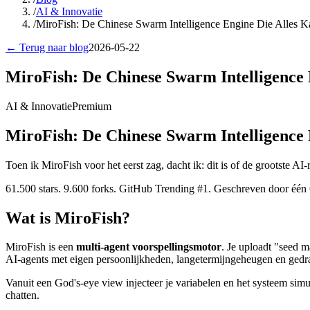
/
AI & Innovatie
/
MiroFish: De Chinese Swarm Intelligence Engine Die Alles K
← Terug naar blog
2026-05-22
MiroFish: De Chinese Swarm Intelligence 
AI & Innovatie
Premium
MiroFish: De Chinese Swarm Intelligence 
Toen ik MiroFish voor het eerst zag, dacht ik: dit is of de grootste AI-
61.500 stars. 9.600 forks. GitHub Trending #1. Geschreven door één 
Wat is MiroFish?
MiroFish is een
multi-agent voorspellingsmotor
. Je uploadt "seed m
AI-agents met eigen persoonlijkheden, langetermijngeheugen en gedrag
Vanuit een God's-eye view injecteer je variabelen en het systeem simul
chatten.