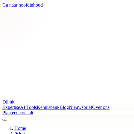
Ga naar hoofdinhoud
Djimit
Expertise
AI Tools
Kennisbank
Blog
Nieuwsbrief
Over ons
Plan een consult
Home
/
Blog