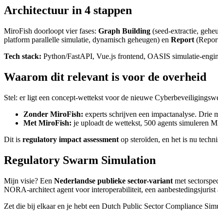
Architectuur in 4 stappen
MiroFish doorloopt vier fases:
Graph Building
(seed-extractie, geh
platform parallelle simulatie, dynamisch geheugen) en
Report
(Report
Tech stack:
Python/FastAPI, Vue.js frontend, OASIS simulatie-eng
Waarom dit relevant is voor de overheid
Stel: er ligt een concept-wettekst voor de nieuwe Cyberbeveiligingswe
Zonder MiroFish:
experts schrijven een impactanalyse. Drie
Met MiroFish:
je uploadt de wettekst, 500 agents simuleren M
Dit is
regulatory impact assessment
op steroïden, en het is nu techn
Regulatory Swarm Simulation
Mijn visie? Een
Nederlandse publieke sector-variant
met sectorspec
NORA-architect agent voor interoperabiliteit, een aanbestedingsjuri
Zet die bij elkaar en je hebt een Dutch Public Sector Compliance Simu