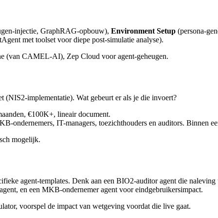
eugen-injectie, GraphRAG-opbouw),
Environment Setup
(persona-gene
Agent met toolset voor diepe post-simulatie analyse).
ine (van CAMEL-AI), Zep Cloud voor agent-geheugen.
t (NIS2-implementatie). Wat gebeurt er als je die invoert?
 maanden, €100K+, lineair document.
KB-ondernemers, IT-managers, toezichthouders en auditors. Binnen een 
isch mogelijk.
ifieke agent-templates. Denk aan een BIO2-auditor agent die naleving 
st agent, en een MKB-ondernemer agent voor eindgebruikersimpact.
lator, voorspel de impact van wetgeving voordat die live gaat.