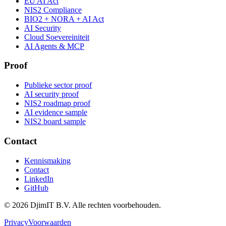
EU AI Act
NIS2 Compliance
BIO2 + NORA + AI Act
AI Security
Cloud Soevereiniteit
AI Agents & MCP
Proof
Publieke sector proof
AI security proof
NIS2 roadmap proof
AI evidence sample
NIS2 board sample
Contact
Kennismaking
Contact
LinkedIn
GitHub
©
2026
DjimIT B.V. Alle rechten voorbehouden.
Privacy
Voorwaarden