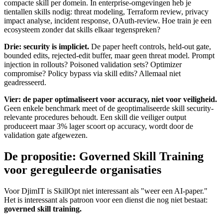
compacte skill per domein. In enterprise-omgevingen heb je
tientallen skills nodig: threat modeling, Terraform review, privacy
impact analyse, incident response, OAuth-review. Hoe train je een
ecosysteem zonder dat skills elkaar tegenspreken?
Drie: security is impliciet.
De paper heeft controls, held-out gate,
bounded edits, rejected-edit buffer, maar geen threat model. Prompt
injection in rollouts? Poisoned validation sets? Optimizer
compromise? Policy bypass via skill edits? Allemaal niet
geadresseerd.
Vier: de paper optimaliseert voor accuracy, niet voor veiligheid.
Geen enkele benchmark meet of de geoptimaliseerde skill security-
relevante procedures behoudt. Een skill die veiliger output
produceert maar 3% lager scoort op accuracy, wordt door de
validation gate afgewezen.
De propositie: Governed Skill Training
voor gereguleerde organisaties
Voor DjimIT is SkillOpt niet interessant als "weer een AI-paper."
Het is interessant als patroon voor een dienst die nog niet bestaat:
governed skill training.