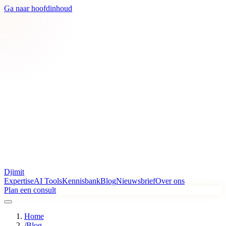
Ga naar hoofdinhoud
Djimit
Expertise
AI Tools
Kennisbank
Blog
Nieuwsbrief
Over ons
Plan een consult
Home
/
Blog