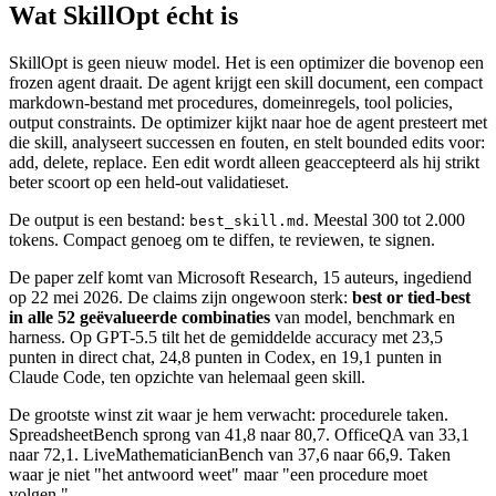
Wat SkillOpt écht is
SkillOpt is geen nieuw model. Het is een optimizer die bovenop een
frozen agent draait. De agent krijgt een skill document, een compact
markdown-bestand met procedures, domeinregels, tool policies,
output constraints. De optimizer kijkt naar hoe de agent presteert met
die skill, analyseert successen en fouten, en stelt bounded edits voor:
add, delete, replace. Een edit wordt alleen geaccepteerd als hij strikt
beter scoort op een held-out validatieset.
De output is een bestand:
. Meestal 300 tot 2.000
best_skill.md
tokens. Compact genoeg om te diffen, te reviewen, te signen.
De paper zelf komt van Microsoft Research, 15 auteurs, ingediend
op 22 mei 2026. De claims zijn ongewoon sterk:
best or tied-best
in alle 52 geëvalueerde combinaties
van model, benchmark en
harness. Op GPT-5.5 tilt het de gemiddelde accuracy met 23,5
punten in direct chat, 24,8 punten in Codex, en 19,1 punten in
Claude Code, ten opzichte van helemaal geen skill.
De grootste winst zit waar je hem verwacht: procedurele taken.
SpreadsheetBench sprong van 41,8 naar 80,7. OfficeQA van 33,1
naar 72,1. LiveMathematicianBench van 37,6 naar 66,9. Taken
waar je niet "het antwoord weet" maar "een procedure moet
volgen."