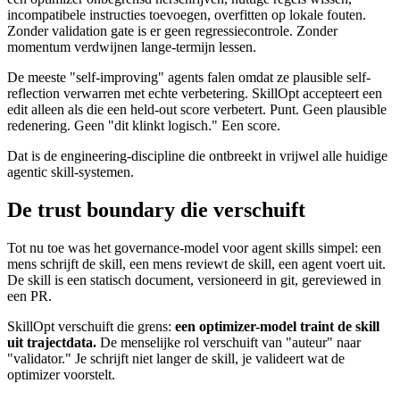
incompatibele instructies toevoegen, overfitten op lokale fouten.
Zonder validation gate is er geen regressiecontrole. Zonder
momentum verdwijnen lange-termijn lessen.
De meeste "self-improving" agents falen omdat ze plausible self-
reflection verwarren met echte verbetering. SkillOpt accepteert een
edit alleen als die een held-out score verbetert. Punt. Geen plausible
redenering. Geen "dit klinkt logisch." Een score.
Dat is de engineering-discipline die ontbreekt in vrijwel alle huidige
agentic skill-systemen.
De trust boundary die verschuift
Tot nu toe was het governance-model voor agent skills simpel: een
mens schrijft de skill, een mens reviewt de skill, een agent voert uit.
De skill is een statisch document, versioneerd in git, gereviewed in
een PR.
SkillOpt verschuift die grens:
een optimizer-model traint de skill
uit trajectdata.
De menselijke rol verschuift van "auteur" naar
"validator." Je schrijft niet langer de skill, je valideert wat de
optimizer voorstelt.