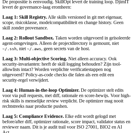
De propositie is eenvoudig. SkillOpt levert de training loop. DjimIT
levert de governance-laag eromheen:
Laag 1: Skill Registry.
Alle skills versioned in git met eigenaar,
scope, risicoklasse, modelcompatibiliteit en change history. Geen
skill zonder provenance.
Laag 2: Rollout Sandbox.
Taken worden uitgevoerd in geïsoleerde
agent-omgevingen. Alleen de projectdirectory is gemount, niet
, niet
, geen secrets van de host.
~/.ssh
~/.aws
Laag 3: Multi-objective Scoring.
Niet alleen accuracy. Ook
security-invarianten: heeft de skill logging behouden? Zijn tool-
allowlists intact? Worden verplichte verificatiestappen nog
uitgevoerd? Policy-as-code checks die falen als een edit een
security-regel verwijdert.
Laag 4: Human-in-the-loop Optimizer.
De optimizer stelt edits
voor via pull requests, met diff, rationale en score-bewijs. Voor high-
risk skills is menselijke review verplicht. De optimizer mag nooit
rechtstreeks naar productie pushen.
Laag 5: Compliance Evidence.
Elke edit wordt gelogd met
before/after diff, optimizer rationale, score impact, validator status en
reviewer naam. Dit is je audit trail voor ISO 27001, BIO2 en AI
Act.