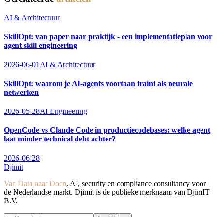
AI & Architectuur
SkillOpt: van paper naar praktijk - een implementatieplan voor
agent skill engineering
2026-06-01
AI & Architectuur
SkillOpt: waarom je AI-agents voortaan traint als neurale
netwerken
2026-05-28
AI Engineering
OpenCode vs Claude Code in productiecodebases: welke agent
laat minder technical debt achter?
2026-06-28
Djimit
Van Data naar Doen
, AI, security en compliance consultancy voor
de Nederlandse markt. Djimit is de publieke merknaam van DjimIT
B.V.