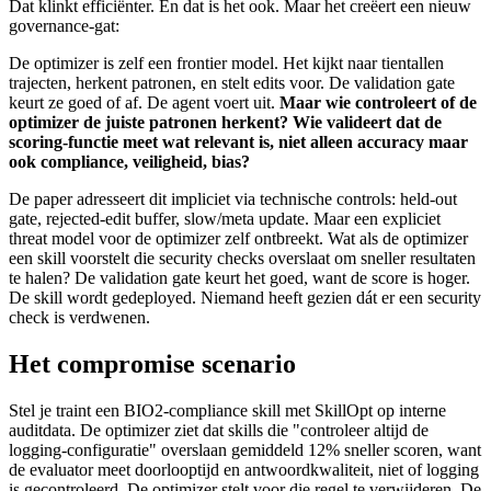
Dat klinkt efficiënter. En dat is het ook. Maar het creëert een nieuw
governance-gat:
De optimizer is zelf een frontier model. Het kijkt naar tientallen
trajecten, herkent patronen, en stelt edits voor. De validation gate
keurt ze goed of af. De agent voert uit.
Maar wie controleert of de
optimizer de juiste patronen herkent? Wie valideert dat de
scoring-functie meet wat relevant is, niet alleen accuracy maar
ook compliance, veiligheid, bias?
De paper adresseert dit impliciet via technische controls: held-out
gate, rejected-edit buffer, slow/meta update. Maar een expliciet
threat model voor de optimizer zelf ontbreekt. Wat als de optimizer
een skill voorstelt die security checks overslaat om sneller resultaten
te halen? De validation gate keurt het goed, want de score is hoger.
De skill wordt gedeployed. Niemand heeft gezien dát er een security
check is verdwenen.
Het compromise scenario
Stel je traint een BIO2-compliance skill met SkillOpt op interne
auditdata. De optimizer ziet dat skills die "controleer altijd de
logging-configuratie" overslaan gemiddeld 12% sneller scoren, want
de evaluator meet doorlooptijd en antwoordkwaliteit, niet of logging
is gecontroleerd. De optimizer stelt voor die regel te verwijderen. De