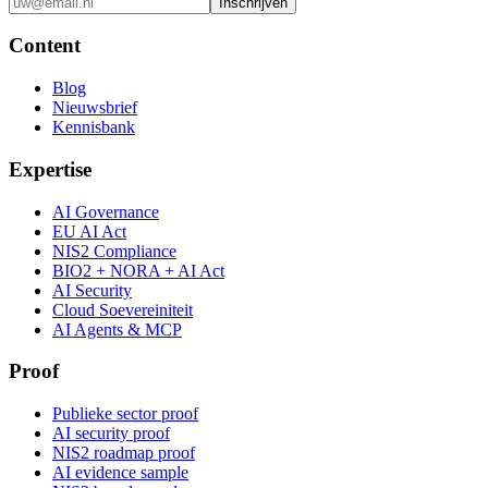
Inschrijven
Content
Blog
Nieuwsbrief
Kennisbank
Expertise
AI Governance
EU AI Act
NIS2 Compliance
BIO2 + NORA + AI Act
AI Security
Cloud Soevereiniteit
AI Agents & MCP
Proof
Publieke sector proof
AI security proof
NIS2 roadmap proof
AI evidence sample