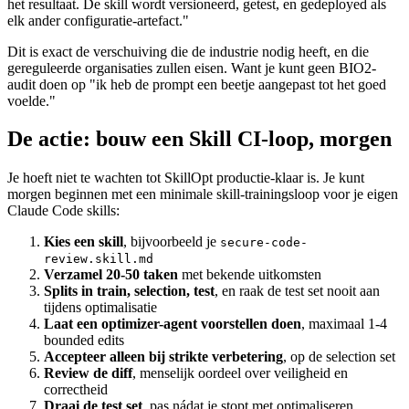
het resultaat. De skill wordt versioneerd, getest, en gedeployed als
elk ander configuratie-artefact."
Dit is exact de verschuiving die de industrie nodig heeft, en die
gereguleerde organisaties zullen eisen. Want je kunt geen BIO2-
audit doen op "ik heb de prompt een beetje aangepast tot het goed
voelde."
De actie: bouw een Skill CI-loop, morgen
Je hoeft niet te wachten tot SkillOpt productie-klaar is. Je kunt
morgen beginnen met een minimale skill-trainingsloop voor je eigen
Claude Code skills:
Kies een skill
, bijvoorbeeld je
secure-code-
review.skill.md
Verzamel 20-50 taken
met bekende uitkomsten
Splits in train, selection, test
, en raak de test set nooit aan
tijdens optimalisatie
Laat een optimizer-agent voorstellen doen
, maximaal 1-4
bounded edits
Accepteer alleen bij strikte verbetering
, op de selection set
Review de diff
, menselijk oordeel over veiligheid en
correctheid
Draai de test set
, pas nádat je stopt met optimaliseren