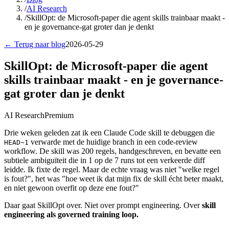
/
AI Research
/
SkillOpt: de Microsoft-paper die agent skills trainbaar maakt -
en je governance-gat groter dan je denkt
← Terug naar blog
2026-05-29
SkillOpt: de Microsoft-paper die agent
skills trainbaar maakt - en je governance-
gat groter dan je denkt
AI Research
Premium
Drie weken geleden zat ik een Claude Code skill te debuggen die
verwarde met de huidige branch in een code-review
HEAD~1
workflow. De skill was 200 regels, handgeschreven, en bevatte een
subtiele ambiguïteit die in 1 op de 7 runs tot een verkeerde diff
leidde. Ik fixte de regel. Maar de echte vraag was niet "welke regel
is fout?", het was "hoe weet ik dat mijn fix de skill écht beter maakt,
en niet gewoon overfit op deze ene fout?"
Daar gaat SkillOpt over. Niet over prompt engineering. Over
skill
engineering als governed training loop.