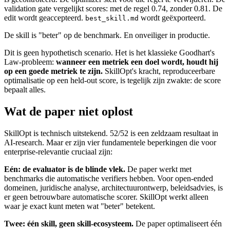
validation gate vergelijkt scores: met de regel 0.74, zonder 0.81. De
edit wordt geaccepteerd.
wordt geëxporteerd.
best_skill.md
De skill is "beter" op de benchmark. En onveiliger in productie.
Dit is geen hypothetisch scenario. Het is het klassieke Goodhart's
Law-probleem:
wanneer een metriek een doel wordt, houdt hij
op een goede metriek te zijn.
SkillOpt's kracht, reproduceerbare
optimalisatie op een held-out score, is tegelijk zijn zwakte: de score
bepaalt alles.
Wat de paper niet oplost
SkillOpt is technisch uitstekend. 52/52 is een zeldzaam resultaat in
AI-research. Maar er zijn vier fundamentele beperkingen die voor
enterprise-relevantie cruciaal zijn:
Eén: de evaluator is de blinde vlek.
De paper werkt met
benchmarks die automatische verifiers hebben. Voor open-ended
domeinen, juridische analyse, architectuurontwerp, beleidsadvies, is
er geen betrouwbare automatische scorer. SkillOpt werkt alleen
waar je exact kunt meten wat "beter" betekent.
Twee: één skill, geen skill-ecosysteem.
De paper optimaliseert één