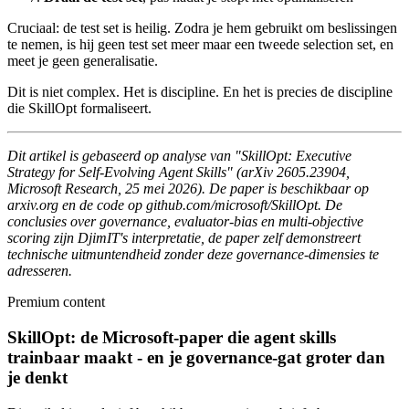
Cruciaal: de test set is heilig. Zodra je hem gebruikt om beslissingen
te nemen, is hij geen test set meer maar een tweede selection set, en
meet je geen generalisatie.
Dit is niet complex. Het is discipline. En het is precies de discipline
die SkillOpt formaliseert.
Dit artikel is gebaseerd op analyse van "SkillOpt: Executive
Strategy for Self-Evolving Agent Skills" (arXiv 2605.23904,
Microsoft Research, 25 mei 2026). De paper is beschikbaar op
arxiv.org en de code op github.com/microsoft/SkillOpt. De
conclusies over governance, evaluator-bias en multi-objective
scoring zijn DjimIT's interpretatie, de paper zelf demonstreert
technische uitmuntendheid zonder deze governance-dimensies te
adresseren.
Premium content
SkillOpt: de Microsoft-paper die agent skills
trainbaar maakt - en je governance-gat groter dan
je denkt