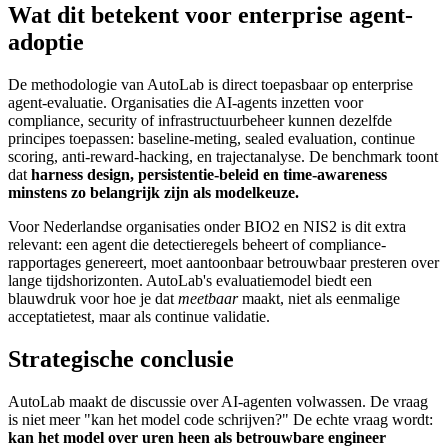
Wat dit betekent voor enterprise agent-
adoptie
De methodologie van AutoLab is direct toepasbaar op enterprise
agent-evaluatie. Organisaties die AI-agents inzetten voor
compliance, security of infrastructuurbeheer kunnen dezelfde
principes toepassen: baseline-meting, sealed evaluation, continue
scoring, anti-reward-hacking, en trajectanalyse. De benchmark toont
dat
harness design, persistentie-beleid en time-awareness
minstens zo belangrijk zijn als modelkeuze.
Voor Nederlandse organisaties onder BIO2 en NIS2 is dit extra
relevant: een agent die detectieregels beheert of compliance-
rapportages genereert, moet aantoonbaar betrouwbaar presteren over
lange tijdshorizonten. AutoLab's evaluatiemodel biedt een
blauwdruk voor hoe je dat
meetbaar
maakt, niet als eenmalige
acceptatietest, maar als continue validatie.
Strategische conclusie
AutoLab maakt de discussie over AI-agenten volwassen. De vraag
is niet meer "kan het model code schrijven?" De echte vraag wordt:
kan het model over uren heen als betrouwbare engineer