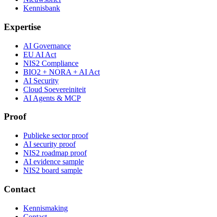
Kennisbank
Expertise
AI Governance
EU AI Act
NIS2 Compliance
BIO2 + NORA + AI Act
AI Security
Cloud Soevereiniteit
AI Agents & MCP
Proof
Publieke sector proof
AI security proof
NIS2 roadmap proof
AI evidence sample
NIS2 board sample
Contact
Kennismaking
Contact