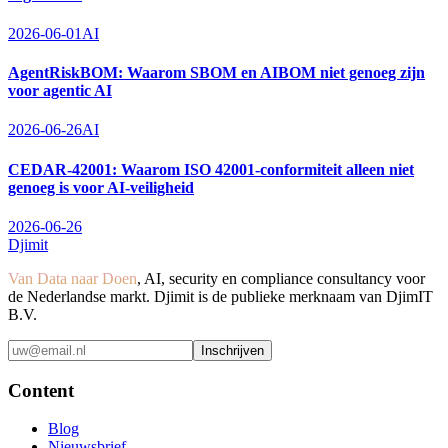
2026-06-01
AI
AgentRiskBOM: Waarom SBOM en AIBOM niet genoeg zijn
voor agentic AI
2026-06-26
AI
CEDAR-42001: Waarom ISO 42001-conformiteit alleen niet
genoeg is voor AI-veiligheid
2026-06-26
Djimit
Van Data naar Doen
, AI, security en compliance consultancy voor
de Nederlandse markt. Djimit is de publieke merknaam van DjimIT
B.V.
Inschrijven
Content
Blog
Nieuwsbrief