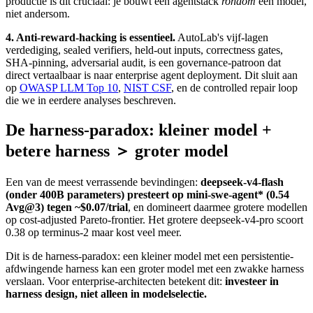
productie is dit cruciaal: je bouwt een agentstack
rondom
een model,
niet andersom.
4. Anti-reward-hacking is essentieel.
AutoLab's vijf-lagen
verdediging, sealed verifiers, held-out inputs, correctness gates,
SHA-pinning, adversarial audit, is een governance-patroon dat
direct vertaalbaar is naar enterprise agent deployment. Dit sluit aan
op
OWASP LLM Top 10
,
NIST CSF
, en de controlled repair loop
die we in eerdere analyses beschreven.
De harness-paradox: kleiner model +
betere harness ＞ groter model
Een van de meest verrassende bevindingen:
deepseek-v4-flash
(onder 400B parameters) presteert op mini-swe-agent* (0.54
Avg@3) tegen ~$0.07/trial
, en domineert daarmee grotere modellen
op cost-adjusted Pareto-frontier. Het grotere deepseek-v4-pro scoort
0.38 op terminus-2 maar kost veel meer.
Dit is de harness-paradox: een kleiner model met een persistentie-
afdwingende harness kan een groter model met een zwakke harness
verslaan. Voor enterprise-architecten betekent dit:
investeer in
harness design, niet alleen in modelselectie.