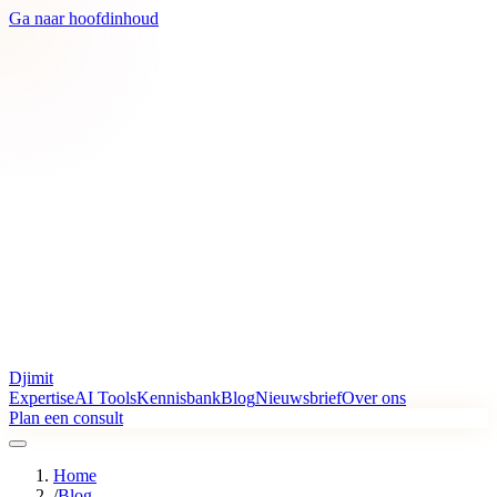
Ga naar hoofdinhoud
Djimit
Expertise
AI Tools
Kennisbank
Blog
Nieuwsbrief
Over ons
Plan een consult
Home
/
Blog