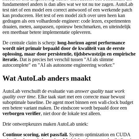
fundamenteel anders is dan alles wat we tot nu toe zagen. AutoLab
test niet of een model een correct antwoord of een werkende patch
kan produceren. Het test of een model zich over uren heen kan
gedragen als een volhardende engineer: code lezen, experimenten
draaien, meten, aanpassen, opnieuw benchmarken, en uiteindelijk
een meetbaar betere implementatie opleveren.
De centrale claim is scherp:
long-horizon agent performance
wordt niet primair bepaald door de kwaliteit van de eerste
oplossing, maar door persistentie, tijdsbewustzijn en empirische
iteratie.
Dat is precies het verschil tussen "AI als slimme
autocomplete" en "AI als autonome engineering worker."
Wat AutoLab anders maakt
AutoLab verschuift de evaluatie van
answer quality
naar
work
quality over time
. Elke taak start met een correcte maar bewust
suboptimale baseline. De agent moet binnen een wall-clock budget
een betere variant maken. De eindscore wordt bepaald door een
verborgen verifier
, niet door de lokale test alleen.
Drie ontwerpkeuzes maken AutoLab uniek:
Continue scoring, niet pass/fail.
System optimization en CUDA