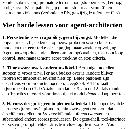
zonder submission), premature termination (stoppen terwijl er nog
budget over is), capability gap (submission maar score 0), en
instruction violations (verboden APIs, gewijzigde reference files).
Vier harde lessen voor agent-architecten
1. Persistentie is een capability, geen bijvangst.
Modellen die
blijven meten, bijstellen en opnieuw proberen scoren beter dan
modellen met een sterke eerste poging maar zwakke opvolging.
Agentontwerp draait niet alleen om promptkwaliteit, maar om loop
control, state management, score tracking en stop criteria.
2. Time awareness is onderontwikkeld.
Sommige modellen
stoppen te vroeg terwijl er nog budget over is. Andere blijven
itereren tot timeout en leveren niets op. Beide patronen zijn
desastreus voor productie-agenten. DeepSeek V4 Pro faalt
bijvoorbeeld op CUDA-taken omdat het 9 van de 12 trials minder
dan 10 acties uitvoert vóór timeout, het model
denkt
te lang per stap.
3. Harness design is geen implementatiedetail.
De paper test drie
harnesses (terminus-2, pi-mono, mini-swe-agent) en toont dat
dezelfde modellen tot 5× verschillende inference-kosten en
substantieel andere scores produceren. De agent-shell, tool-interface
en system prompt hebben directe invloed op de uitkomst. Voor