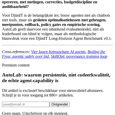
opereren, met metingen, correcties, budgetdiscipline en
auditbaarheid?
Voor DjimIT is de belangrijkste les: bouw agenten niet als chatbots
met tools, maar als
gesloten optimalisatielussen met geheugen,
meetpunten, rollback, policy gates en empirische scoring.
AutoLab geeft daarvoor een uitstekend evaluatiemodel, niet als
leaderboard om blind te volgen, maar als methodologische
blauwdruk voor een DjimIT Long-Horizon Agent Benchmark v0.1.
Cross-references:
Vier lagen betrouwbare AI agents
,
Boiling the
Frog: agentic safety over tijd
,
SkillOpt: governance training loop
Premium content
AutoLab: waarom persistentie, niet codeerkwaliteit,
de echte agent-capability is
Dit artikel is exclusief beschikbaar voor nieuwsbrief-abonnees.
Schrijf je in voor toegang tot 880+ artikelen.
Ontgrendel
Geen spam. Uitschrijven op elk moment.