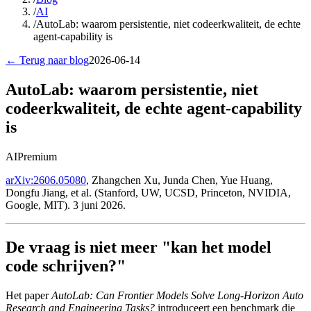
/
AI
/
AutoLab: waarom persistentie, niet codeerkwaliteit, de echte
agent-capability is
← Terug naar blog
2026-06-14
AutoLab: waarom persistentie, niet
codeerkwaliteit, de echte agent-capability
is
AI
Premium
arXiv:2606.05080
, Zhangchen Xu, Junda Chen, Yue Huang,
Dongfu Jiang, et al. (Stanford, UW, UCSD, Princeton, NVIDIA,
Google, MIT). 3 juni 2026.
De vraag is niet meer "kan het model
code schrijven?"
Het paper
AutoLab: Can Frontier Models Solve Long-Horizon Auto
Research and Engineering Tasks?
introduceert een benchmark die