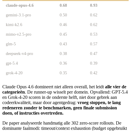
claude-opus-4.6
0.68
0.93
gemini-3.1-pro
0.50
0.62
kimi-k2.6
0.46
0.62
mimo-v2.5-pro
0.45
0.53
glm-5
0.43
0.57
deepseek-v4-pro
0.38
0.47
gpt-5.4
0.36
0.39
grok-4-20
0.35
0.42
Claude Opus 4.6 domineert niet alleen overall, het leidt
alle vier de
categorieën
. De runner-up wisselt per domein. Opvallend: GPT-5.4
en Grok-4-20 scoren in de onderste helft, niet door gebrek aan
codeerkwaliteit, maar door agentgedrag:
vroeg stoppen, te lang
redeneren zonder te benchmarken, geen finale submission
doen, of instructies overtreden.
De paper analyseerde handmatig alle 302 zero-score rollouts. De
dominante faalmodi: timeout/context exhaustion (budget opgebruikt