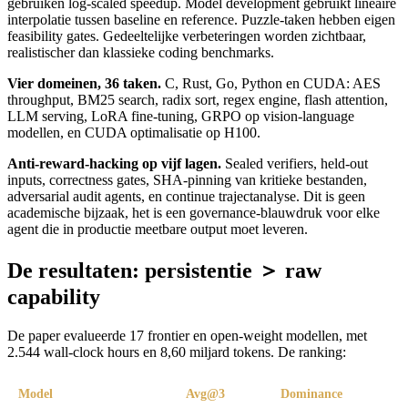
gebruiken log-scaled speedup. Model development gebruikt lineaire
interpolatie tussen baseline en reference. Puzzle-taken hebben eigen
feasibility gates. Gedeeltelijke verbeteringen worden zichtbaar,
realistischer dan klassieke coding benchmarks.
Vier domeinen, 36 taken.
C, Rust, Go, Python en CUDA: AES
throughput, BM25 search, radix sort, regex engine, flash attention,
LLM serving, LoRA fine-tuning, GRPO op vision-language
modellen, en CUDA optimalisatie op H100.
Anti-reward-hacking op vijf lagen.
Sealed verifiers, held-out
inputs, correctness gates, SHA-pinning van kritieke bestanden,
adversarial audit agents, en continue trajectanalyse. Dit is geen
academische bijzaak, het is een governance-blauwdruk voor elke
agent die in productie meetbare output moet leveren.
De resultaten: persistentie ＞ raw
capability
De paper evalueerde 17 frontier en open-weight modellen, met
2.544 wall-clock hours en 8,60 miljard tokens. De ranking:
Model
Avg@3
Dominance